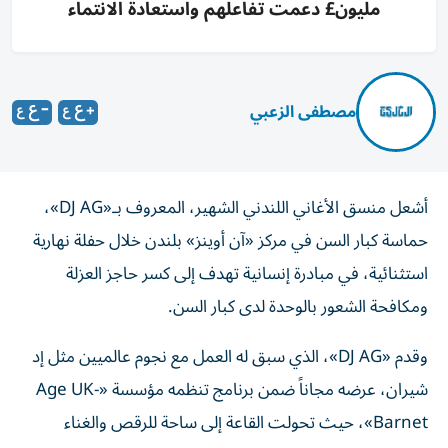
مليون£ دعمت تفاعلهم واستعادة الانتماء
مصطفى الزعبي
أشعل منسق الأغاني اللندني الشهير، المعروف بـ«DJ AG»،
حماسة كبار السن في مركز «آن أوينز» بلندن خلال حفلة نهارية
استثنائية، في مبادرة إنسانية تهدف إلى كسر حاجز العزلة
ومكافحة الشعور بالوحدة لدى كبار السن.
وقدم «DJ AG»، الذي سبق له العمل مع نجوم عالميين مثل إد
شيران، عرضه مجاناً ضمن برنامج تنظمه مؤسسة «Age UK-
Barnet»، حيث تحولت القاعة إلى ساحة للرقص والغناء