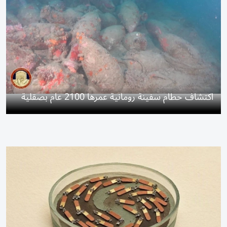
اكتشاف حطام سفينة رومانية عمرها 2100 عام بصقلية