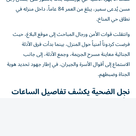
مسن يُدعى سمير، يبلغ من العمر 84 عاماً، داخل منزله في
نطاق حي المناخ.
وانتقلت قوات الأمن ورجال المباحث إلى موقع البلاغ، حيث
فرضت كردوناً أمنياً حول المنزل، بينما بدأت فرق الأدلة
الجنائية معاينة مسرح الجريمة، وجمع الأدلة، إلى جانب
الاستماع إلى أقوال الأسرة والجيران، في إطار جهود تحديد هوية
الجناة وضبطهم.
نجل الضحية يكشف تفاصيل الساعات
الأخيرة
كشف محمد سمير، نجل المجني عليه، أن والده استعان
بشخصين عرضوا عليه المساعدة على تنظيف المنزل، إلا أنهما
استغلا وجوده بمفرده، وقاما بالاعتداء عليه ضرباً بهدف السرقة.