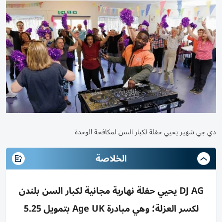
دي جي شهير يحيي حفلة لكبار السن لمكافحة الوحدة
الخلاصة
DJ AG يحيي حفلة نهارية مجانية لكبار السن بلندن
لكسر العزلة؛ وهي مبادرة Age UK بتمويل 5.25