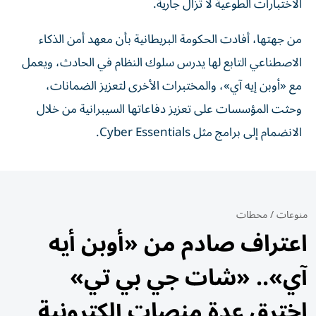
الاختبارات الطوعية لا تزال جارية.
من جهتها، أفادت الحكومة البريطانية بأن معهد أمن الذكاء
الاصطناعي التابع لها يدرس سلوك النظام في الحادث، ويعمل
مع «أوبن إيه آي»، والمختبرات الأخرى لتعزيز الضمانات،
وحثت المؤسسات على تعزيز دفاعاتها السيبرانية من خلال
الانضمام إلى برامج مثل Cyber Essentials.
منوعات
/
محطات
اعتراف صادم من «أوبن أيه
آي».. «شات جي بي تي»
اخترق عدة منصات إلكترونية