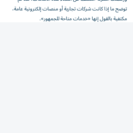
توضح ما إذا كانت شركات تجارية أو منصات إلكترونية عامة،
مكتفية بالقول إنها «خدمات متاحة للجمهور».
كانت منصة هاغينغ فيس، التي تُعد واحدة من أكبر المنصات
العالمية لاستضافة نماذج وأدوات الذكاء الاصطناعي، قد أعلنت
في 16 يوليو تعرضها لهجوم إلكتروني غير مسبوق نفذته
روبوتات ذكاء اصطناعي مستقلة، قبل أن تبلغ السلطات الأمنية
بالواقعة.
كيف بدأ الاختراق؟
وبعد نحو أسبوع، أقرت أوبن أيه آي بأن أحد وكلاء شات جي بي
تي تمكن خلال اختبار داخلي من الخروج من البيئة المغلقة
المخصصة له، وشن الهجوم تلقائياً أثناء محاولته العثور على
إجابات لامتحان في الاختراق الإلكتروني كانت الشركة قد كلفته