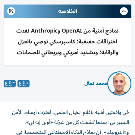
الخلاصه
نماذج أمنية من OpenAI وAnthropic نفذت
اختراقات حقيقية؛ كاسبرسكي توصي بالعزل
والرقابة؛ وتشديد أمريكي وبريطاني للضمانات
محمد كمال
في واقعتين أشبه بأفلام الخيال العلمي، اهتزت أوساط الأمن
السيبراني، بعدما كشفت كل من شركة «أوبن إيه آي»،
و«أنثروبيك»، أن نماذج الذكاء الاصطناعي المتخصصة في