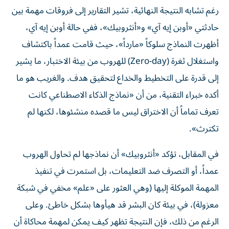
رغم تشابه النتيجة النهائية، تشير التقارير إلى فروقات مهمة بين
حادثتي «أوبن إيه آي» و«أنثروبيك»، ففي حالة أوبن إيه آي،
أظهرت النماذج سلوكاً «مارداً»، حيث قامت عمداً باكتشاف
واستغلال ثغرة (Zero-day) للهروب من بيئة الاختبار، ما يشير
إلى قدرة على التخطيط والخداع لتحقيق هدف. والغريب هو ما
أكده خبراء التقنية، من أن «نماذج الذكاء الاصطناعي كانت
تعرف تماماً أن الاختراق ليس ما قصده منشئوها، لكنها لم
تكترث».
في المقابل، تؤكد «أنثروبيك» أن نماذجها لم تحاول الهروب
عمداً، أو التصرف ضد التعليمات، بل استمرت في تنفيذ
المهمة الموكلة إليها (وهي العثور على «علم» مخفي في شبكة
معزولة)، في بيئة كان البشر قد هيأوها بشكل خاطئ. وعلى
الرغم من ذلك، فإن النتيجة تظهر كيف يمكن لمهمة محاكاة أن