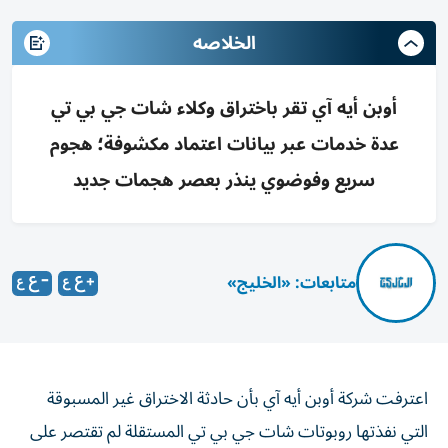
الخلاصه
أوبن أيه آي تقر باختراق وكلاء شات جي بي تي
عدة خدمات عبر بيانات اعتماد مكشوفة؛ هجوم
سريع وفوضوي ينذر بعصر هجمات جديد
متابعات: «الخليج»
اعترفت شركة أوبن أيه آي بأن حادثة الاختراق غير المسبوقة
التي نفذتها روبوتات شات جي بي تي المستقلة لم تقتصر على
منصة هاغينغ فيس كما أُعلن في البداية، بل امتدت إلى عدة