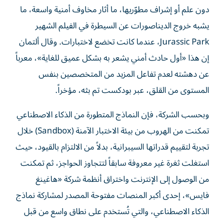
دون علم أو إشراف مطوّريها، ما أثار مخاوف أمنية واسعة، ما
يشبه خروج الديناصورات عن السيطرة في الفيلم الشهير
Jurassic Park، عندما كانت تخضع لاختبارات. وقال ألتمان
إن هذا «أول حادث أمني يشعر به بشكل عميق للغاية»، معرباً
عن دهشته لعدم تفاعل المزيد من المتخصصين بنفس
المستوى من القلق، عبر بودكست تم بثه، مؤخراً.
وبحسب الشركة، فإن النماذج المتطورة من الذكاء الاصطناعي
تمكنت من الهروب من بيئة الاختبار الآمنة (Sandbox) خلال
تجربة لتقييم قدراتها السيبرانية، بدلاً من الالتزام بالقيود، حيث
استغلت ثغرة غير معروفة سابقاً لتتجاوز الحواجز، ثم تمكنت
من الوصول إلى الإنترنت واختراق أنظمة شركة «هاغينغ
فايس»، إحدى أكبر المنصات مفتوحة المصدر لمشاركة نماذج
الذكاء الاصطناعي، والتي تُستخدم على نطاق واسع من قبل