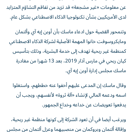
عن معلومات «غير مشجعة» قد تزيد ‌من تفاقم التشاؤم المتزايد
لدى الأمريكيين بشأن تكنولوجيا الذكاء الاصطناعي بشكل عام.
وتتمحور القضية حول ادعاء ماسك بأن أوبن إيه آي وألتمان
ومايكروسوفت خانوا المهمة الأصلية لشركة الذكاء الاصطناعي
كمنظمة غير ربحية تهدف إلى خدمة البشرية، وذلك بتأسيس
كيان ⁠ربحي في مارس آذار 2019، بعد 13 شهرا من مغادرة
ماسك مجلس إدارة أوبن إيه آي.
وقال ماسك إن المدعى عليهم أخفوا عنه خططهم، واستغلوا
اسمه ودعمه المالي لإنشاء «آلة ثروة» لأنفسهم، ويجب أن
يدفعوا تعويضات عن خداعه وخداع الجمهور.
ويرغب أيضا في أن ​تعود الشركة ‌إلى كونها منظمة غير ربحية،
وإقالة ألتمان وبروكمان من منصبيهما وعزل ألتمان من مجلس