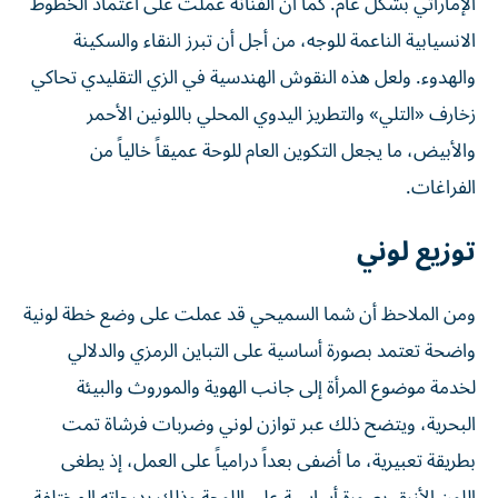
الإماراتي بشكل عام. كما أن الفنانة عملت على اعتماد الخطوط
الانسيابية الناعمة للوجه، من أجل أن تبرز النقاء والسكينة
والهدوء. ولعل هذه النقوش الهندسية في الزي التقليدي تحاكي
زخارف «التلي» والتطريز اليدوي المحلي باللونين الأحمر
والأبيض، ما يجعل التكوين العام للوحة عميقاً خالياً من
الفراغات.
توزيع لوني
ومن الملاحظ أن شما السميحي قد عملت على وضع خطة لونية
واضحة تعتمد بصورة أساسية على التباين الرمزي والدلالي
لخدمة موضوع المرأة إلى جانب الهوية والموروث والبيئة
البحرية، ويتضح ذلك عبر توازن لوني وضربات فرشاة تمت
بطريقة تعبيرية، ما أضفى بعداً درامياً على العمل، إذ يطغى