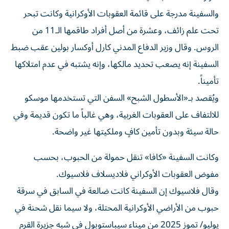
والسفينة مدرجة على قائمة العقوبات الأوكرانية وكانت تبحر
تحت علم زائف، وعشرة من أصل أفراد طاقمها الـ11 من
الروس. وقال وزير الدفاع المدني كارل أوكسار بولين عقب ضبط
السفينة إنه يصعب تحديد مالكها، وإنه يشتبه في عدم امتلاكها
تأميناً.
ويُقصد بـ«الأسطول الشبح» السفن التي تستخدمها موسكو
للالتفاف على العقوبات الغربية، وهي غالباً ما تكون قديمة وفي
حالة سيئة وبدون تأمين كافٍ وملكيتها غير واضحة.
وكانت السفينة «كافا» تنقل حمولة من الحبوب، بحسب
مفوض العقوبات الأوكراني فلاديسلاف فلاسيوك.
وقال فلاسيوك إن السفينة كانت ضالعة في السابق في سرقة
حبوب من الأراضي الأوكرانية المحتلة، ولا سيما نقل شحنة في
يوليو/ تموز 2025 من ميناء سيباستوبول في شبه جزيرة القرم