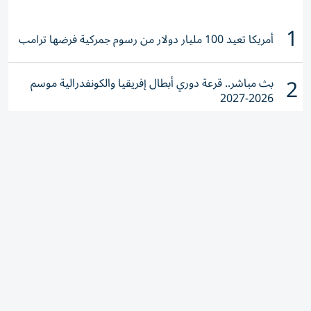
1
أمريكا تعيد 100 مليار دولار من رسوم جمركية فرضها ترامب
2
بث مباشر.. قرعة دوري أبطال إفريقيا والكونفدرالية موسم
2026-2027
3
سعر الذهب في مصر اليوم الخميس 6 أغسطس 2026.. هل
تنوي الشراء؟
4
«الاقتصاد والسياحة» تحجب 14 ألف موقع مخالف خلال
كأس العالم 2026
5
جدول مباريات الأهلي والزمالك في الدوري المصري موسم
2026-2027