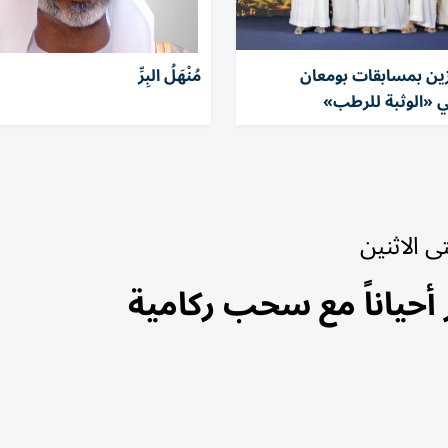
ئزين بمسابقات بومعان
مُنْهَلُ البِرِّ
ي «الوثبة للرطب»
 الاثنين
أحياناً مع سحب ركامية