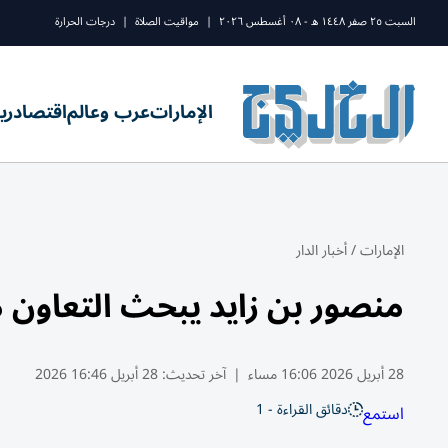
السبت ٢٥ صفر ١٤٤٨ ه - ٠٨ أغسطس ٢٠٢٦
|
مواقيت الصلاة
|
درجات الحرارة
الإمارات
عرب وعالم
اقتصاد
ري
الإمارات
/
أخبار الدار
منصور بن زايد يبحث التعاون م
28 أبريل 2026 16:06 مساء
|
آخر تحديث:
28 أبريل 16:46 2026
دقائق القراءة - 1
استمع