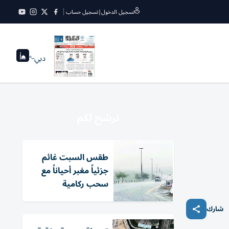
تسجيل الدخول
|
تسجيل حساب
دبي
--°
نرشح لكم
طقس السبت غائم
جزئياً مغبر أحياناً مع
سحب ركامية
شارك