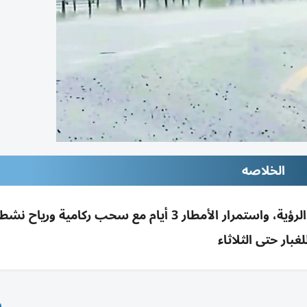
الخلاصه
أمطار متوسطة إلى غزيرة وعواصف رملية خفّضت الرؤية، واستمرار الأمطار 3 أيام مع سحب ركامي
لغبار حتى الثلاثاء