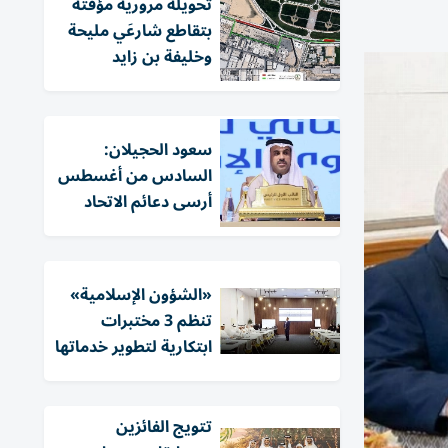
تحويلة مرورية مؤقتة
بتقاطع شارعَي مليحة
وخليفة بن زايد
سعود الحجيلان:
السادس من أغسطس
أرسى دعائم الاتحاد
«الشؤون الإسلامية»
تنظم 3 مختبرات
ابتكارية لتطوير خدماتها
تتويج الفائزين