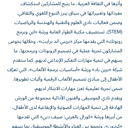
وأثرها في الثقافة العربية، ما يتيح للمشاركين استكشاف
مفرداتها وتعبيراتها في سياق يبرز التنوع اللغوي والثقافي.
وضمن فعاليات نادي العلوم والتقنية والهندسة والرياضيات
(STEM)، تستضيف مكتبة الطوار العامة ورشة «ابنِ وبرمج
روبوتك» التي يقدمها مركز «بريني آند برايت»، وخلالها يخوض
المشاركون تجربة عملية في تصميم الروبوتات وبرمجتها، ما
يسهم في تنمية مهارات التفكير الإبداعي لديهم. كما ستقدم
شركة «برين باد» ورشة «أساسيات برمجة الألعاب»، التي تعرّف
الأطفال إلى مبادئ تصميم الألعاب الرقمية وآليات تطويرها،
ضمن تجربة تعليمية تعزز مهارات الابتكار لديهم.
ويقدم نادي الموسيقى والفنون الأدائية مجموعة من الورش
الهادفة إلى تنمية المهارات الصوتية والإيقاعية لدى الأطفال،
من أبرزها ورشة «كورال بالعربي: صيف دبي» التي تقدمها
«كردون»، وتجمع بين الغناء والأنشطة الموسيقية، بما يسهم