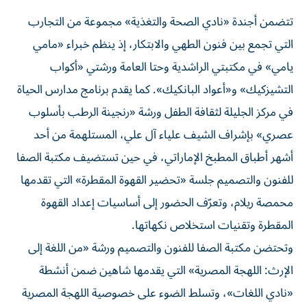
تتضمن أجندة «نادي الصحة والتغذية» مجموعة من التجارب
التي تجمع بين فنون الطهي والابتكار، إذ ينظم خبراء «مامي
يامي» في مكتبتي الراشدية وحتا العامة ورشتي «أكواب
التشيزكيك» و«أعواد البانكيك». كما يقدم برنامج مدارس الحياة
في مركز الجليلة لثقافة الطفل ورشة «رنجينة الرطب بأسلوب
عصري» بإشراف الشيف علياء آل علي، المستلهمة من أحد
أشهر أطباق المطبخ الإماراتي، في حين تستضيف مكتبة الصفا
للفنون والتصميم جلسة «تحضير القهوة المقطرة» التي تقدمها
محمصة ريلام، وتعرّف الحضور إلى أساسيات إعداد القهوة
المقطرة وتقنيات استخلاص نكهاتها.
وتحتضن مكتبة الصفا للفنون والتصميم ورشة «من اللغة إلى
الإرث: اللهجة المصرية» التي يقدمها شاهين ضمن أنشطة
«نادي اللغات»، وتسلط الضوء على خصوصية اللهجة المصرية