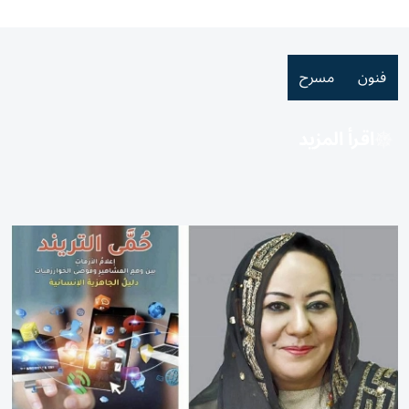
فنون
مسرح
اقرأ المزيد