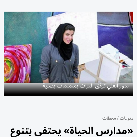
بدور العلي توثق التراث بمنمنمات بصرية
منوعات
/
محطات
«مدارس الحياة» يحتفي بتنوع