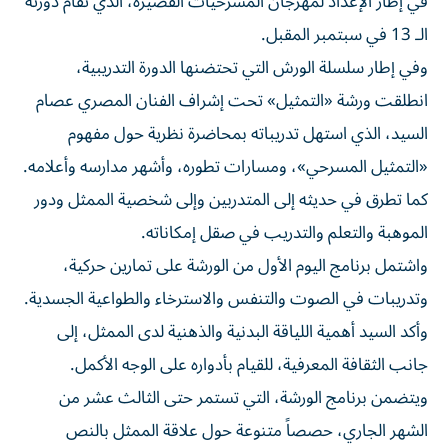
الـ 13 في سبتمبر المقبل.
وفي إطار سلسلة الورش التي تحتضنها الدورة التدريبية،
انطلقت ورشة «التمثيل» تحت إشراف الفنان المصري عصام
السيد، الذي استهل تدريباته بمحاضرة نظرية حول مفهوم
«التمثيل المسرحي»، ومسارات تطوره، وأشهر مدارسه وأعلامه.
كما تطرق في حديثه إلى المتدربين وإلى شخصية الممثل ودور
الموهبة والتعلم والتدريب في صقل إمكاناته.
واشتمل برنامج اليوم الأول من الورشة على تمارين حركية،
وتدريبات في الصوت والتنفس والاسترخاء والطواعية الجسدية.
وأكد السيد أهمية اللياقة البدنية والذهنية لدى الممثل، إلى
جانب الثقافة المعرفية، للقيام بأدواره على الوجه الأكمل.
ويتضمن برنامج الورشة، التي تستمر حتى الثالث عشر من
الشهر الجاري، حصصاً متنوعة حول علاقة الممثل بالنص
المسرحي، وتشخيص الدور، والتعبير الحركي، وتنمية الخيال،