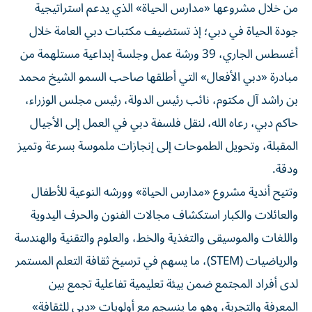
من خلال مشروعها «مدارس الحياة» الذي يدعم استراتيجية
جودة الحياة في دبي؛ إذ تستضيف مكتبات دبي العامة خلال
أغسطس الجاري، 39 ورشة عمل وجلسة إبداعية مستلهمة من
مبادرة «دبي الأفعال» التي أطلقها صاحب السمو الشيخ محمد
بن راشد آل مكتوم، نائب رئيس الدولة، رئيس مجلس الوزراء،
حاكم دبي، رعاه الله، لنقل فلسفة دبي في العمل إلى الأجيال
المقبلة، وتحويل الطموحات إلى إنجازات ملموسة بسرعة وتميز
ودقة.
وتتيح أندية مشروع «مدارس الحياة» وورشه النوعية للأطفال
والعائلات والكبار استكشاف مجالات الفنون والحرف اليدوية
واللغات والموسيقى والتغذية والخط، والعلوم والتقنية والهندسة
والرياضيات (STEM)، ما يسهم في ترسيخ ثقافة التعلم المستمر
لدى أفراد المجتمع ضمن بيئة تعليمية تفاعلية تجمع بين
المعرفة والتجربة، وهو ما ينسجم مع أولويات «دبي للثقافة»