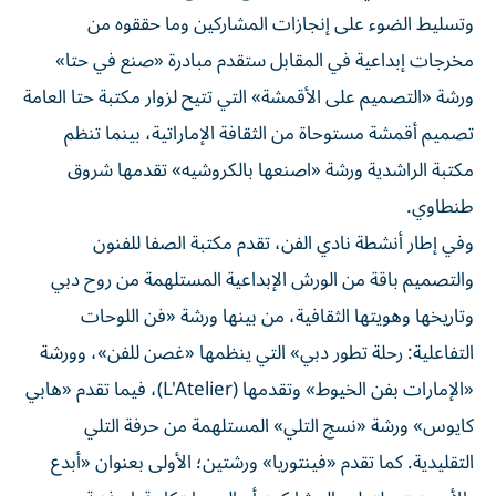
وتسليط الضوء على إنجازات المشاركين وما حققوه من
مخرجات إبداعية في المقابل ستقدم مبادرة «صنع في حتا»
ورشة «التصميم على الأقمشة» التي تتيح لزوار مكتبة حتا العامة
تصميم أقمشة مستوحاة من الثقافة الإماراتية، بينما تنظم
مكتبة الراشدية ورشة «اصنعها بالكروشيه» تقدمها شروق
طنطاوي.
وفي إطار أنشطة نادي الفن، تقدم مكتبة الصفا للفنون
والتصميم باقة من الورش الإبداعية المستلهمة من روح دبي
وتاريخها وهويتها الثقافية، من بينها ورشة «فن اللوحات
التفاعلية: رحلة تطور دبي» التي ينظمها «غصن للفن»، وورشة
«الإمارات بفن الخيوط» وتقدمها (L'Atelier)، فيما تقدم «هابي
كايوس» ورشة «نسج التلي» المستلهمة من حرفة التلي
التقليدية. كما تقدم «فينتوريا» ورشتين؛ الأولى بعنوان «أبدع