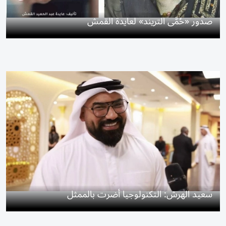
صدور «حُمَّى التريند» لعايدة القمش
سعيد الهرش: التكنولوجيا أضرت بالممثل