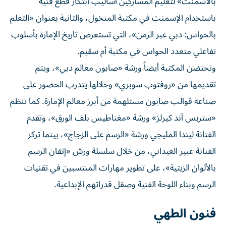
بالأسمنت» لتعليم المشاركين أساليب ابتكار قطع فنية
باستخدام الإسمنت في مكتبة المنخول، والثانية بعنوان «التعلم
بالحواس: دبي عبر الزمن»، التي تستعرض تاريخ الإمارة بأسلوب
تفاعلي متعدد الحواس في مكتبة أم سقيم.
وتحتضن المكتبة أيضاً ورشة «صابون معالم دبي»، ويتم
تقديمها من «روفتوب سوبري» وخلالها يتدرب الحضور على
صناعة قوالب صابون مستلهمة من أبرز معالم الإمارة. كما تنظم
«ستربس آند كيرلز» ورشة «مغناطيس بلف الورق»، وتقدم
الفنانة ليندا المليجي ورشة «الرسم على الزجاج»، بينما تركز
الفنانة عبير العيداني، من خلال سلسلة ورش «إتقان الرسم
بالألوان الزيتية»، على تطوير مهارات المنتسبين في تقنيات
الرسم وبناء اللوحة الفنية وصقل قدراتهم الإبداعية.
فنون الطهي