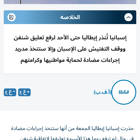
الخلاصه
إسبانيا تُنذر إيطاليا حتى الأحد لرفع تعليق شنغن
ووقف التفتيش على الإسبان وإلا ستتخذ مدريد
إجراءات مضادة لحماية مواطنيها وكرامتهم
(أ.ف.ب)
حذرت إسبانيا إيطاليا الجمعة من أنها ستتخذ إجراءات مضادة
في حال لم ترفع روما هذا الأسبوع تعليقها لاتفاقية شنغن