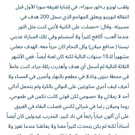
ولقب لويزو بـ«ثور سورا»، في إشارة لفريقه سورا الأول قبل
انتقاله لتورينو ويعلق المهاجم الذي سجل 200 هدف في
مسيرته، وقال: «حصلت على الكنية لأنني كنت مثل الثور
عندما ألعب، أكافح كثيراً ولا أستسلم وفي تلك المباراة عذبني
نيستا ( مدافع ميلان) وكل التحام كان حرباً معه. الهدف جعلني
مشهوراً للـ10 سنوات التالية لكنه كان لعنة أيضاً، ففي الأشهر
الثلاثة التالية لم أسجل أي هدف وأهدرت ركلة جزاء. كنت عاملاً
في محطة بنزين ونادلا في مطعم بالنهار وأتمرن في المساء ولا
أعرف كيف أجري مناورتين على التوالي بالكرة ولم يتحمل أدائي
أحد لا زملائي ولا خصومي لكن قوتي كانت تكمن في طموحي.
روما وميلان رغبا في شرائي لكنني فضلت البقاء في الفريق
على أن أكون خياراً رابعاً في ناد كبير. المدرب غيدولين كان أيضاً
أستاذاً لكنه لم يكن يتحدث كثيراً معنا ولا يعانقنا عندما نفوز ولا