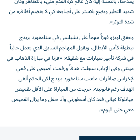
يمدحنا، بالنسبة إليه كان عالم كرة القدم مليء بالتظاهر وكان
شديد التطير ويضع بلاستر على أصابعه كي لا يقضم أظافره من
شدة التوتر».
وحقق لويزو فوزاً مهماً على تشيلسي في ستامفورد بريدج
ببطولة كأس الأبطال، ويقول المهاجم السابق الذي يعمل حالياً
في شركة تأجير سيارات مع شقيقه: «فزنا في مباراة الذهاب في
مينتي وفي الإياب سجلت هدفاً ورفعت أصبعي على فمي
لإخراس صافرات ملعب ستامفورد بريدج لكن الحكم ألغى
الهدف رغم قانونيته. خرجت من المباراة على الأقل بقميص
جيانلوكا فيالي فقد كان أسطورتي وأنا طفل وما يزال القميص
معي حتى اليوم».