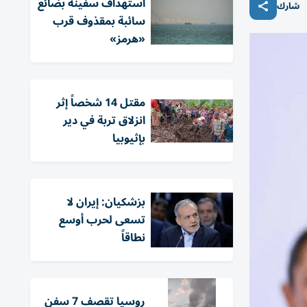
استهداف سفينة بضائع
شارك
سائبة بمقذوف قرب
«هرمز»
مقتل 14 شخصاً إثر
انزلاق تربة في دير
بإثيوبيا
بزشكيان: إيران لا
تسعى لحرب أوسع
نطاقاً
روسيا تقصف 7 سفن