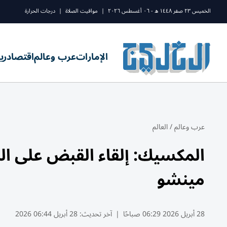
الخميس ٢٣ صفر ١٤٤٨ ه - ٠٦ أغسطس ٢٠٢٦
|
مواقيت الصلاة
|
درجات الحرارة
الإمارات
عرب وعالم
اقتصاد
ري
عرب وعالم
/
العالم
المكسيك: إلقاء القبض على الذ
‌مينشو
28 أبريل 2026 06:29 صباحًا
|
آخر تحديث:
28 أبريل 06:44 2026