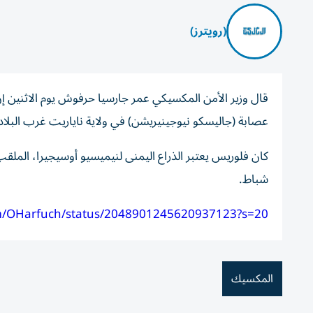
(رويترز)
قال وزير ​الأمن المكسيكي ⁠عمر ‌جارسيا حرفوش ‌يوم الاثنين
عصابة (جاليسكو نيوجينيريشن) في ​ولاية ناياريت ‌غرب البلاد
كان فلوريس ⁠يعتبر الذراع اليمنى لنيميسيو أوسيجيرا، ​الملقب 
شباط.
om/OHarfuch/status/2048901245620937123?s=20
المكسيك