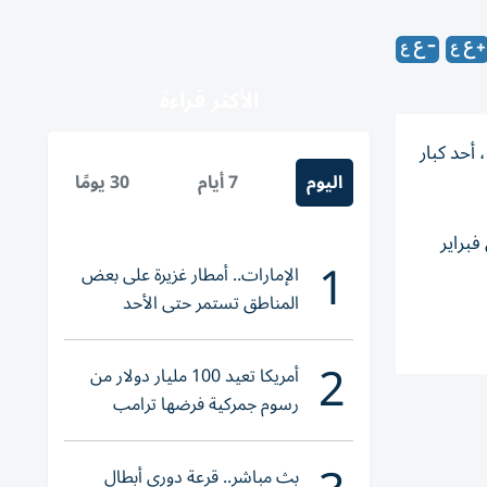
الأكثر قراءة
أحد كبار
اليوم
7 أيام
30 يومًا
فبراير
1
الإمارات.. أمطار غزيرة على بعض
المناطق تستمر حتى الأحد
2
أمريكا تعيد 100 مليار دولار من
رسوم جمركية فرضها ترامب
بث مباشر.. قرعة دوري أبطال