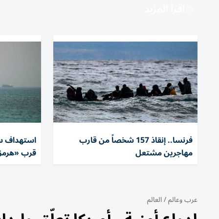
اقرأ المزيد
فرنسا.. إنقاذ 157 شخصاً من قارب
استهداف سف
مهاجرين مشتعل
قرب «هرمز
عرب وعالم
/
العالم