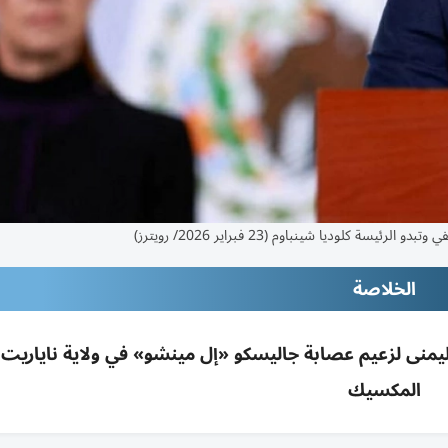
وديا شينباوم (23 فبراير 2026/ رويترز)
الخلاصة
اليمنى لزعيم عصابة جاليسكو «إل مينشو» في ولاية ناياريت
المكسيك