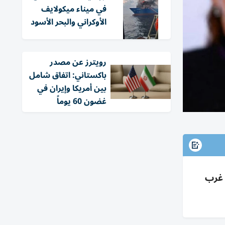
في ميناء ميكولايف
الأوكراني والبحر الأسود
‏رويترز عن مصدر
باكستاني: اتفاق شامل
بين أمريكا وإيران في
غضون 60 يوماً
 غرب