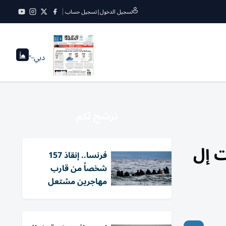
تسجيل الدخول
|
تسجيل حساب
دبي
--°
نرشح لكم
ت إل
فرنسا.. إنقاذ 157
شخصاً من قارب
مهاجرين مشتعل