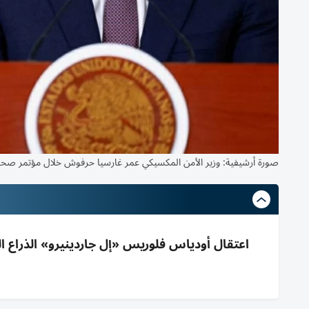
صورة أرشيفية: وزير الأمن المكسيكي عمر غارسيا حرفوش خلال مؤتمر صحفي وتبدو الرئيسة كل
اعتقال أودياس فلوريس «إل جاردينيرو» الذراع 