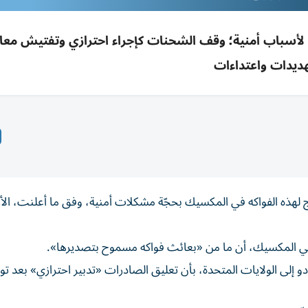
ية لأسباب أمنية؛ وقف الشحنات كإجراء احترازي وتفتيش معا
ديدات واعتداءات
تج لهذه الفواكه في المكسيك بحجّة مشكلات أمنية، وفق ما أعلنت، الأر
في المكسيك، أن ما من «بعائث فواكه مسموح بتصديرها».
ادو إلى الولايات المتحدة، بأن تعليق الصادرات «تدبير احترازي» بعد ت