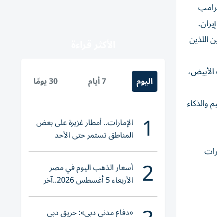
ترامب
يران.
ن اللذين
الأكثر قراءة
ت الأبيض،
اليوم
7 أيام
30 يومًا
 والذكاء
1
الإمارات.. أمطار غزيرة على بعض
المناطق تستمر حتى الأحد
ل المستعمرات
2
أسعار الذهب اليوم في مصر
الأربعاء 5 أغسطس 2026..آخر
تحديث لعيار 21
«دفاع مدني دبي»: حريق دبي