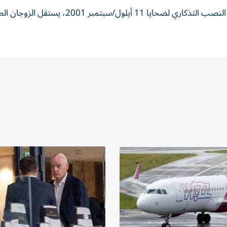
بعد التوجه الأربعاء إلى نيويورك؛ حيث سيزور الملك والملكة النصب التذكاري لضحايا 11 أيلول/سبتمبر 2001، 