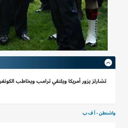
تشارلز يزور أمريكا ويلتقي ترامب ويخاطب الكونغر
واشنطن - أ ف ب