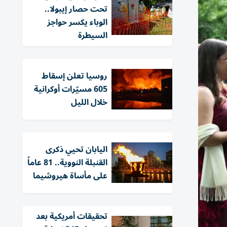
تحت حصار إيبولا..
الوباء يكسر حواجز
السيطرة
روسيا تعلن إسقاط
605 مسيّرات أوكرانية
خلال الليل
اليابان تحيي ذكرى
القنبلة النووية.. 81 عاماً
على مأساة هيروشيما
تحقيقات أمريكية بعد