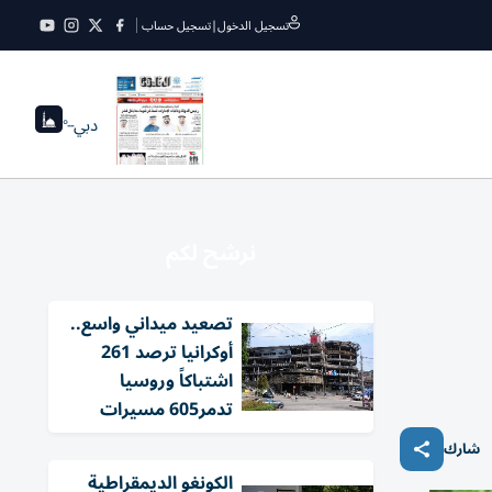
تسجيل الدخول
|
تسجيل حساب
دبي
--°
نرشح لكم
تصعيد ميداني واسع..
أوكرانيا ترصد 261
اشتباكاً وروسيا
تدمر605 مسيرات
شارك
الكونغو الديمقراطية