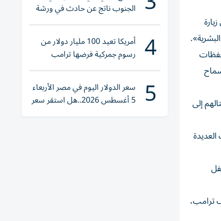
3
الجنوب ناتج عن حادث في ورشة
ولا إصابات
 بعد خطاب الملكة إليزابيث الثانية عام 1991. وتأتي زيارة
4
البشرية».
أمريكا تعيد 100 مليار دولار من
رسوم جمركية فرضها ترامب
تحفظات
سماح
5
سعر الدولار اليوم في مصر الأربعاء
5 أغسطس 2026..هل استقر سعر
الهم إلى
صرف الجنيه؟
 العديدة
حفل
ف ترامب،