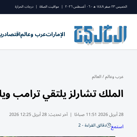
الخميس ٢٣ صفر ١٤٤٨ ه - ٠٦ أغسطس ٢٠٢٦
|
مواقيت الصلاة
|
درجات الحرارة
الإمارات
عرب وعالم
اقتصاد
ري
عرب وعالم
/
العالم
الملك تشارلز يلتقي ترامب وي
28 أبريل 2026 11:51 صباحًا
|
آخر تحديث:
28 أبريل 12:25 2026
دقائق القراءة - 2
استمع