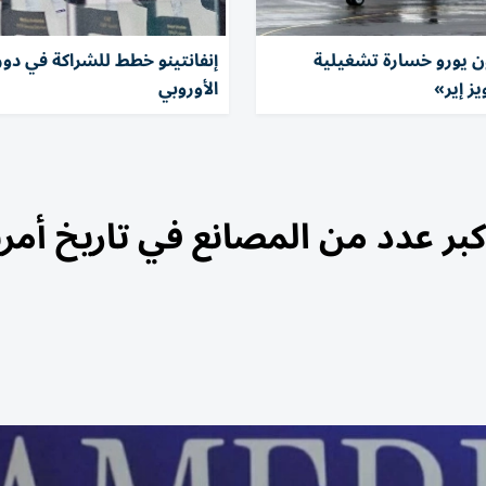
مليون يورو خسارة تشغيلية
إنفانتينو خطط للشراكة في دور
ز إير»
الأوروبي
ر عدد من المصانع في تاريخ أمري