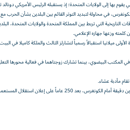
تي يقوم بها إلى الولايات المتحدة؛ إذ يستقبله الرئيس الأمريكي دونالد 
ونغرس، في محاولة لتبديد التوتر القائم بين البلدين بشأن الحرب مع إ
 التاريخية التي تربط بين المملكة المتحدة والولايات المتحدة، البلدي
كلمته وزعها جهازه الإعلامي.
الأولى ميلانيا استقبالاً رسمياً لتشارلز الثالث والملكة كاميلا في البي
 في المكتب البيضوي، بينما تشارك زوجتاهما في فعالية محورها التعليم
قام مأدبة عشاء.
ويلقي تشارلز الثالث خلال النهار خطاباً يستغرق نحوالى عشرين دقيقة أمام الكونغرس، بعد 250 عاماً على إعلان استقلا