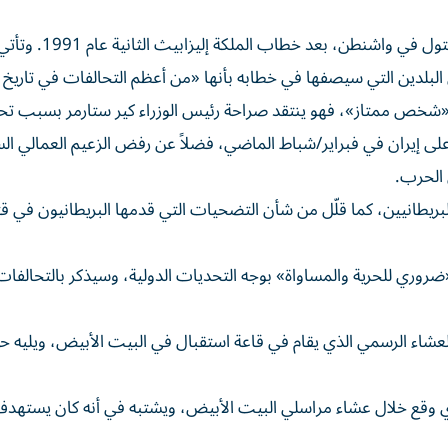
وهذه ثاني مرة فقط يلقي فيها عاهل بريطاني كلمة في الكابيتول في واشنطن،
ن البلدين التي سيصفها في خطابه بأنها «من أعظم التحالفات في تاريخ 
نه «شخص ممتاز»، فهو ينتقد صراحة رئيس الوزراء كير ستارمر بسبب 
على إيران في فبراير/شباط الماضي، فضلاً عن رفض الزعيم العمالي ال
 الحرب.
بريطانيين، كما قلّل من شأن التضحيات التي قدمها البريطانيون في قت
«ضروري للحرية والمساواة» بوجه التحديات الدولية، وسيذكر بالتحالفات
 المساء خلال العشاء الرسمي الذي يقام في قاعة استقبال في البيت الأبيض، ويليه 
الذي وقع خلال عشاء مراسلي البيت الأبيض، ويشتبه في أنه كان يستهد