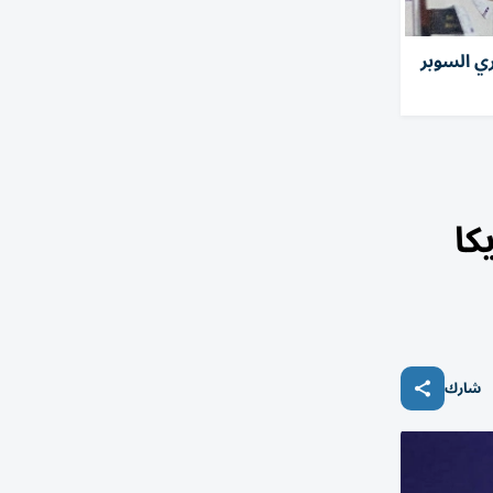
ي السوبر
كا
شارك