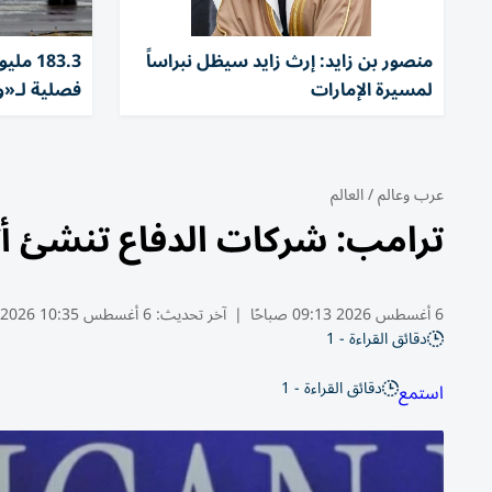
منصور بن زايد: إرث زايد سيظل نبراساً
183.3 
لمسيرة الإمارات
فصلية لـ«وي
عرب وعالم
/
العالم
ترامب: شركات الدفاع تنشئ أكب
6 أغسطس 2026 09:13 صباحًا
|
آخر تحديث:
6 أغسطس 10:35 2026
دقائق القراءة - 1
دقائق القراءة - 1
استمع