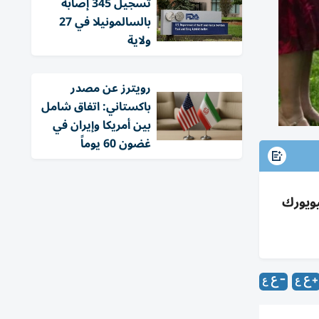
تسجيل 345 إصابة
بالسالمونيلا في 27
ولاية
‏رويترز عن مصدر
باكستاني: اتفاق شامل
بين أمريكا وإيران في
غضون 60 يوماً
يويورك