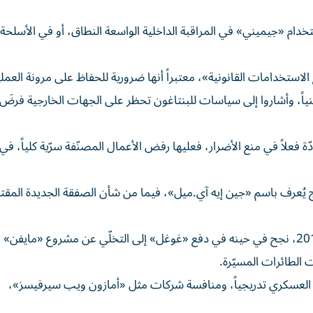
م «جيميني» في المراقبة الداخلية الواسعة النطاق، أو في الأسلحة ذ
تخدامات القانونية»، معتبراً أنها ضرورية للحفاظ على مرونة العمل
نياً، وأشاروا إلى سياسات للبنتاغون تحظر على الجهات الخارجية فرضَ
دّة فعلاً في منع الأضرار، فعليها رفض الأعمال المصنّفة سرّية كلياً، ف
ج يُعرف باسم «جين إيه آي.ميل»، فيما من شأن الصفقة الجديدة المقتر
وتستند حملة الموظفين إلى حَراك شهدته الشركة في عام 2018، نجح في حينه في دفع «غوغل» إلى التخلّي عن مشروع «مايفن
الطائرات المسيّرة.
العسكري تدريجياً، ومنافسة شركات مثل «أمازون ويب سيرفيسز»،