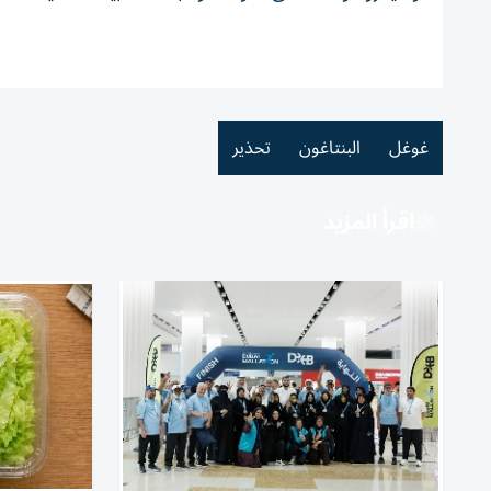
غوغل
البنتاغون
تحذير
اقرأ المزيد