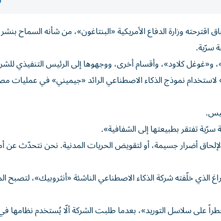
فض اتفاق اقترحته وزارة الدفاع الأمريكية «البنتاغون»، من شأنه السماح بنشر
 سرّية.
 و«غوغل كلاود»، وأقسام أخرى، ووجهوها إلى الرئيس التنفيذي للشرك
لاستخدام نموذج الذكاء الاصطناعي الرائد «جيميني» في عمليات مصن
سرّية تفتقر بطبيعتها إلى الشفافية».
 لإلحاق أضرار جسيمة، أو لتقويض الحريات المدنية. نحن نتحدّث عن أم
الذي خلّفته شركة الذكاء الاصطناعي الناشئة «أنثروبيك»، لتصبح المز
على سلاسل التوريد»، بعدما طلبت الشركة ألّا يُستخدم نظامها في 