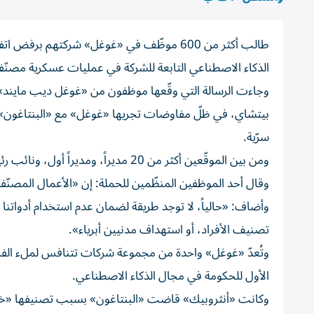
طالب أكثر من 600 موظّف في «غوغل» شركتهم بر
الذكاء الاصطناعي التابعة للشركة في عمليات عسكرية مصنّفة
وجاءت الرسالة التي وقّعها موظفون من «غوغل ديب مايند»،
بيتشاي، في ظلّ مفاوضات تجريها «غوغل» مع «البنتاغون» 
سرّية.
ومن بين الموقّعين أكثر من 20 مديراً، ومديراً أول، ونائب رئيس.
وقال أحد الموظفين المنظّمين للحملة: إن «الأعمال المصنّفة 
وأضاف: «حالياً، لا توجد طريقة لضمان عدم استخدام أدواتنا
تصنيف الأفراد، أو استهداف مدنيين أبرياء».
وتُعدّ «غوغل» واحدة من مجموعة شركات تتنافس لملء الفراغ 
الأول للحكومة في مجال الذكاء الاصطناعي.
وكانت «أنثروبيك» قاضت «البنتاغون» بسبب تصنيفها «خطراً 