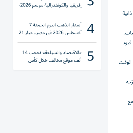
3
إفريقيا والكونفدرالية موسم 2026-
2027
اتية
4
أسعار الذهب اليوم الجمعة 7
أغسطس 2026 في مصر.. عيار 21
يات.
يقترب من هذا الرقم
 قيود
5
«الاقتصاد والسياحة» تحجب 14
ألف موقع مخالف خلال كأس
ي الوقت
العالم 2026
َحة
» مع