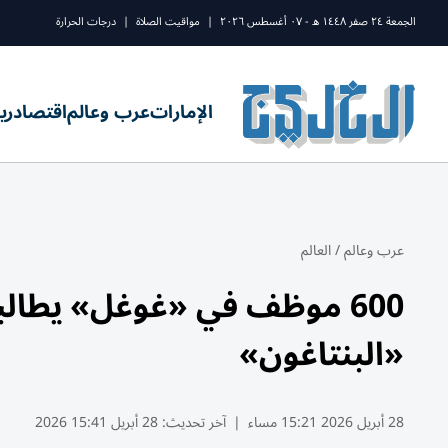
الجمعة ٢٤ صفر ١٤٤٨ ه - ٠٧ أغسطس ٢٠٢٦
|
مواقيت الصلاة
|
درجات الحرارة
الإمارات
عرب وعالم
اقتصاد
ري
عرب وعالم
/
العالم
600 موظف في «غوغل» يطا
«البنتاغون»
28 أبريل 2026 15:21 مساء
|
آخر تحديث:
28 أبريل 15:41 2026