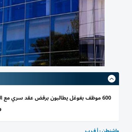
600 موظف بغوغل يطالبون برفض عقد سري مع ال
و
واشنطن - أ ف ب