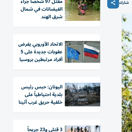
مقتل 97 شخصاً جراء
شارك
الفيضانات في شمال
شرق الهند
الاتحاد الأوروبي يفرض
عقوبات جديدة على 5
أفراد مرتبطين بروسيا
اليونان: حبس رئيس
بلدية احتياطياً على
خلفية حريق غرب أثينا
3 قتلى و23 جريحاً