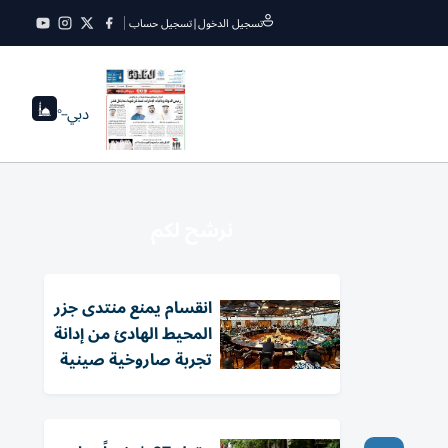
تسجيل الدخول
|
تسجيل حساب
دبي
--°
نرشح لكم
انقسام يمنع منتدى جزر
المحيط الهادئ من إدانة
تجربة صاروخية صينية