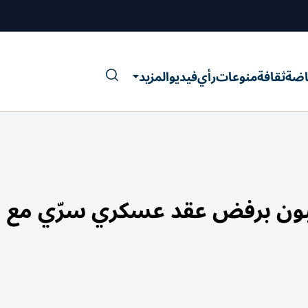
اضة
ثقافة
منوعات
رأي
فيديو
المزيد
لبون برفض عقد عسكري سرّي مع