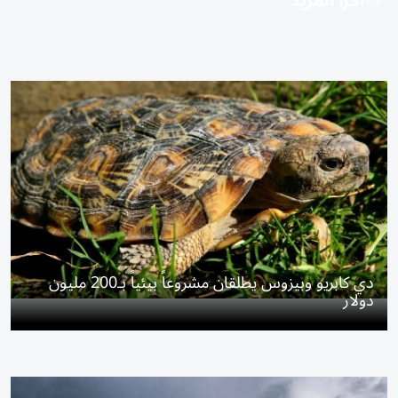
اقرأ المزيد
دي كابريو وبيزوس يطلقان مشروعاً بيئياً بـ200 مليون
دولار