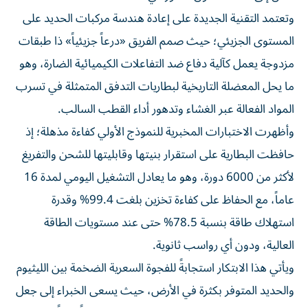
وتعتمد التقنية الجديدة على إعادة هندسة مركبات الحديد على
المستوى الجزيئي؛ حيث صمم الفريق «درعاً جزيئياً» ذا طبقات
مزدوجة يعمل كآلية دفاع ضد التفاعلات الكيميائية الضارة، وهو
ما يحل المعضلة التاريخية لبطاريات التدفق المتمثلة في تسرب
المواد الفعالة عبر الغشاء وتدهور أداء القطب السالب.
وأظهرت الاختبارات المخبرية للنموذج الأولي كفاءة مذهلة؛ إذ
حافظت البطارية على استقرار بنيتها وقابليتها للشحن والتفريغ
لأكثر من 6000 دورة، وهو ما يعادل التشغيل اليومي لمدة 16
عاماً، مع الحفاظ على كفاءة تخزين بلغت 99.4% وقدرة
استهلاك طاقة بنسبة 78.5% حتى عند مستويات الطاقة
العالية، ودون أي رواسب ثانوية.
ويأتي هذا الابتكار استجابةً للفجوة السعرية الضخمة بين الليثيوم
والحديد المتوفر بكثرة في الأرض، حيث يسعى الخبراء إلى جعل