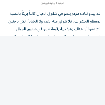
الزهرة الجبلية (رويترز)
قد يبدو نبات مزهر ينمو في شقوق الجبال كائناً بريئاً بالنسبة
لمعظم الحشرات، فلا تتوقع منه الغدر ولا الخيانة. لكن باحثين
اكتشفوا أن هناك زهرة برية رقيقة تنمو في شقوق الجبال
الصخرية بجنوب غرب الصين تجتذب ‌فرائسها إلى شعيراتها
اللزجة، ثم تهضم أجسادها وتمتص العناصر الغذائية منها.
وقد أصبحت هذه الزهرة، التي تحمل الاسم ​العلمي
«ساكسيفراجا كانديلابروم»، أول نبات ⁠في مجموعته يتم التأكد
من أنه آكل للحوم. وتنتمي الزهرة إلى مجموعة نباتية ‌تسمى
«ساكسيفراجاليس» تضم أكثر من 2000 نوع.
ينمو ‌هذا النبات على جدران صخرية فقيرة بالمغذيات في هضبة
تشينغهاي-التبت وجبال هنجدوان في الصين، وتمتد مناطق
انتشاره من وسط إقليم يوننان وشماله إلى جنوب غرب
سيتشوان على ارتفاعات تتراوح بين 2500 و3300 متر، تكسوه