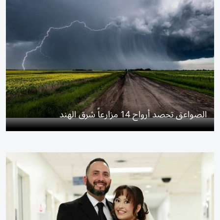
الصواعق تحصد أرواح 14 مزارعاً شرق الهند