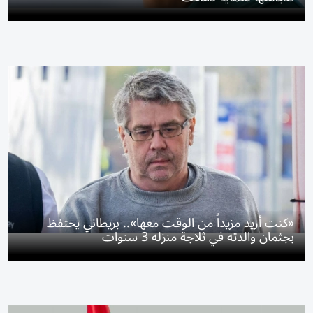
«كنت أريد مزيداً من الوقت معها».. بريطاني يحتفظ
بجثمان والدته في ثلاجة منزله 3 سنوات