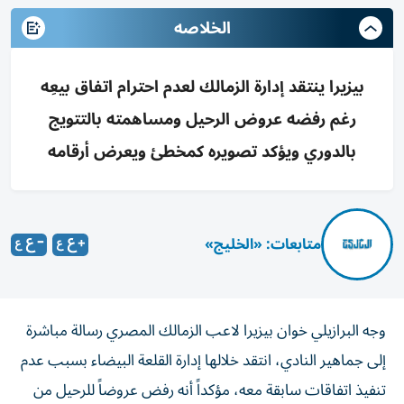
الخلاصه
بيزيرا ينتقد إدارة الزمالك لعدم احترام اتفاق بيعِه
رغم رفضه عروض الرحيل ومساهمته بالتتويج
بالدوري ويؤكد تصويره كمخطئ ويعرض أرقامه
متابعات: «الخليج»
وجه البرازيلي خوان بيزيرا لاعب الزمالك المصري رسالة مباشرة
إلى جماهير النادي، انتقد خلالها إدارة القلعة البيضاء بسبب عدم
تنفيذ اتفاقات سابقة معه، مؤكداً أنه رفض عروضاً للرحيل من