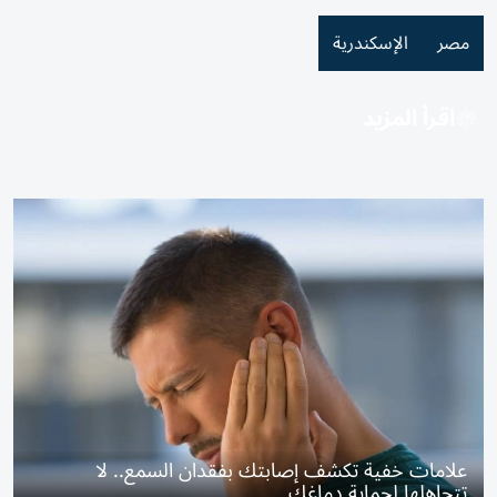
مصر
الإسكندرية
اقرأ المزيد
علامات خفية تكشف إصابتك بفقدان السمع.. لا
تتجاهلها لحماية دماغك