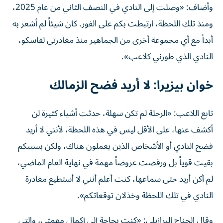
وأضاف: «وصلت إلى النادي في النصف الثاني من عام 2025،
ومنذ تلك اللحظة، ارتبطت بكم على الفور. كان شيئاً لم أشعر به
أبداً مع أي مجموعة أخرى من الجماهير منذ مغادرتي لفاسكو،
النادي الذي طورني كلاعب».
خوان بيزيرا: لا أريد فضح الزمالك
تابع اللاعب: «الرحلة لم تكن سهلة، حدثت أشياء كثيرة لن
أكشف عنها، على الأقل ليس في هذه اللحظة، لأنني لا أريد
فضح النادي أو الأشخاص الذين يعملون هناك، ولكن بسببكم
بقيت قوياً بل ورفضت عروضاً مهمة في نهاية العام الماضي،
لم أكن أريد حتى سماعها، كنت أعلم أنني لا أستطيع مغادرة
النادي في تلك اللحظة وخذلان توقعاتكم».
وقال الجناح البرازيلي: «كنت بحاجة إلى إكمال مهمتي، والتي