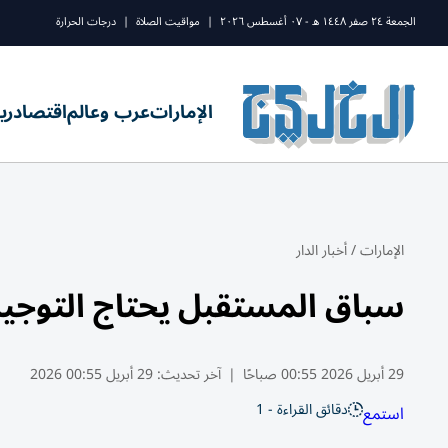
الجمعة ٢٤ صفر ١٤٤٨ ه - ٠٧ أغسطس ٢٠٢٦
|
مواقيت الصلاة
|
درجات الحرارة
الإمارات
عرب وعالم
اقتصاد
ري
الإمارات
/
أخبار الدار
سباق المستقبل يحتاج التوجيه 
29 أبريل 2026 00:55 صباحًا
|
آخر تحديث:
29 أبريل 00:55 2026
دقائق القراءة - 1
استمع