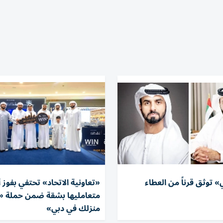
 توثق قرناً من العطاء
«تعاونية الاتحاد» تحتفي بفوز 
متعامليها بشقة ضمن حملة «ا
منزلك في دبي»