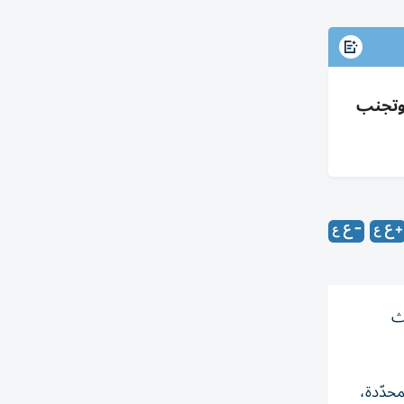
 وتجنب
دث
محدّدة،