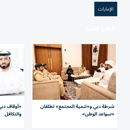
الإمارات
اقرأ المزيد
شرطة دبي و«تنمية المجتمع» تطلقان
«أوقاف دبي»
«سواعد الوطن»
والتكافل