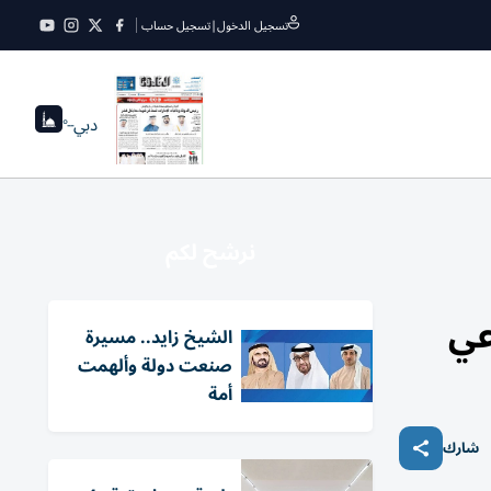
تسجيل الدخول
|
تسجيل حساب
دبي
--°
نرشح لكم
عي
الشيخ زايد.. مسيرة
صنعت دولة وألهمت
أمة
شارك