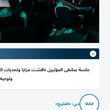
جلسة بملتقى المؤثرين ناقشت مزايا وتحديات ال
وتوجيه
دبي: «الخليج»