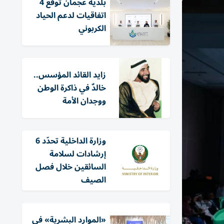
بلدية عجمان توقع 4
اتفاقيات لدعم الحياد
الكربوني
زايد القائد المؤسس..
خالدٌ في ذاكرة الوطن
ووجدان الأمة
وزارة الداخلية تحدّد 6
إرشادات لسلامة
السائقين خلال فصل
الصيف
«الموارد البشرية» في