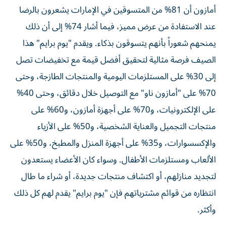
أمازون أن 81% من المتسوقين في الإمارات يشعرون بالرضا
عند الاستفادة من عرض مميز، فيما أشار 74% إلى أن ذلك
يمنحهم شعوراً بأنهم يتسوقون بذكاء. ويقدم "يوم برايم" هذا
الصيف فرصة مثالية لتحقيق أفضل قيمة مع تخفيضات تصل
إلى 30% على المستلزمات اليومية والمنتجات الطازجة، وحتى
70% على "أمازون ناو" مع التوصيل خلال دقائق، وحتى 40%
على الإلكترونيات، و70% على أجهزة أمازون، و60% على
منتجات التجميل والعناية الشخصية، و50% على الأزياء
والإكسسوارات، و35% على أجهزة المنزل والمطبخ، و50% على
الألعاب ومستلزمات الأطفال. وسواء كان الأعضاء يستعدون
لتجديد منازلهم، أو اكتشاف منتجات جديدة، أو شراء ما طال
انتظاره من قوائم مشترياتهم فإن "يوم برايم" يقدم لهم كل ذلك
وأكثر.