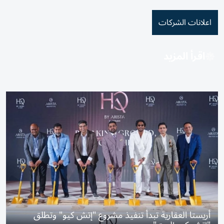
اعلانات الشركات
اقرأ المزيد
أريستا العقارية تبدأ تنفيذ مشروع "إتش كيو" وتطلق