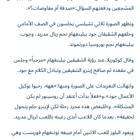
المشجعين ودفعتهم للسؤال:«صدفة أم مفاوضات؟».
وتظهر الصورة ثلاثي تشيلسي يجلسون في الصف الأمامي
وخلفهم الشقيقان جود بيلينغهام نجم ريال مدريد، وجوب
بيلينغهام نجم بوروسيا دورتموند.
وقال كوكوريلا،عند رؤية الشقيقين بيلينغهام «مرحباً» وجلس
في مقعده ثم صافح إينزو الشقيقين وتبادل الكلام مع جود.
وانهالت التغريدات على الصورة ومنها:«ههه، رحبوا بوكيل
الأعمال جود»،و«فعلاً بدأت أعتقد أن روسينور لم يكن
المشكلة»، و«للبعض هذه مجرد رحلة لكن لإينزو حلم يتحول
لحقيقة»، بعدما كان اللاعب أبدى رغبته باللعب لريال مدريد.
ويعود البلوز للعب الاثنين أمام ضيفه نوتنغهام فوريست وهي