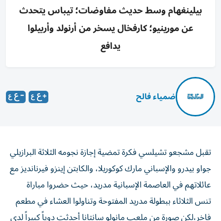
بيلينغهام وسط حديث مفاوضات؛ تيباس يتحدث
عن مورينيو؛ كارفخال يسخر من أرنولد وأربيلوا
يدافع
ضمياء فالح
تقبل مشجعو تشيلسي فكرة تمضية إجازة نجومه الثلاثة البرازيلي
جواو بيدرو والإسباني مارك كوكوريلا، والكابتن إينزو فيرنانديز مع
عائلاتهم في العاصمة الإسبانية مدريد، حيث حضروا مباراة
تنس الثلاثاء ببطولة مدريد المفتوحة وتناولوا العشاء في مطعم
فاخر،لكن صورة من ملعب مانولو سانتانا أحدثت دوياً كبيراً لدى