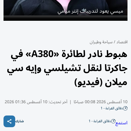
ميسي يعود لتدريبات إنتر ميامي
اقتصاد
/
سياحة وطيران
هبوط نادر لطائرة «A380» في
جاكرتا لنقل تشيلسي وإيه سي
ميلان (فيديو)
10 أغسطس 2026 00:08 صباحًا
|
آخر تحديث:
10 أغسطس 01:36 2026
دقائق القراءة - 1
دقائق القراءة - 1
استمع
شارك