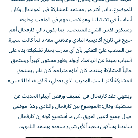
للموضوع. داني أكثر من مستعد للمشاركة في المونديال وكان
أساسياً في تشكيلتنا وهو لاعب مهم في الملعب وخارجه
وسيكون نفس الشيء للمنتخب. ربما يكون داني كارفخال أهم
خريج في تاريخ أكاديمية النادي وعلاقتي معه دائماً كانت مميزة.
من الصعب عليّ التفكير بأن أي مدرب يختار تشكيلته بناء على
أسباب بعيدة عن الرياضة. أرنولد يظهر مستوى كبيراً ويستحق
حالياً المشاركة وعندما كان أداؤه متراجعاً كان داني يستحق
المشاركة أكثر. لست المدرب الذي يعطي دقائق هدايا للاعبين».
وينتهي عقد كارفخال في الصيف ورفض أربيلوا الحديث عن
مستقبله وقال:«الموضوع بين كارفخال والنادي وهذا موقفي
حيال جميع لاعبي الفريق، كل ما أستطيع قوله إن كارفخال
ساعدنا وسأكون سعيداً لأي شيء يسعده ويسعد النادي».