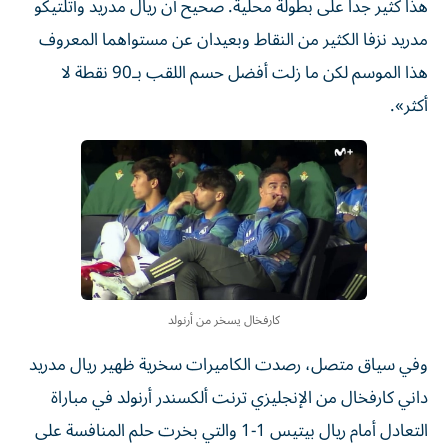
هذا كثير جداً على بطولة محلية. صحيح أن ريال مدريد وأتلتيكو
مدريد نزفا الكثير من النقاط وبعيدان عن مستواهما المعروف
هذا الموسم لكن ما زلت أفضل حسم اللقب بـ90 نقطة لا
أكثر».
كارفخال يسخر من أرنولد
وفي سياق متصل، رصدت الكاميرات سخرية ظهير ريال مدريد
داني كارفخال من الإنجليزي ترنت ألكسندر أرنولد في مباراة
التعادل أمام ريال بيتيس 1-1 والتي بخرت حلم المنافسة على