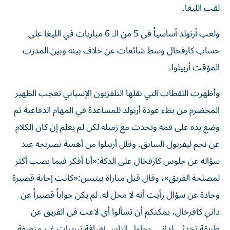
لقب الليغا.
ولعب أرنولد أساسياً في 5 من الـ 6 مباريات في الليغا على
حساب كارفخال وسط شائعات عن خلاف بينه وبين المدرب
المؤقت أربيلوا.
وأظهرت اللقطات التي نقلها التلفزيون الإسباني تعجب الظهير
المخضرم من بطء عودة أرنولد للمساعدة في المهام الدفاعية ثم
وضع يده على فمه وتحدث مع زميله لكن لم يعلم إن كان الكلام
عن نجم ليفربول السابق. وقلل أربيلوا من أهمية تصريحه عند
سؤاله عن جلوس كارفخال على الدكة:«أنا أفكر فيما يصب أكثر
لمصلحة الفريق»، وقال قبل مباراة بيتيس:«كانت إجابة قصيرة
وجادة عن سؤال رأيت أنه لا محل له. لم يكن جواباً قصيراً عن
داني كافرخال، يمكنكم أن تسألوا أي لاعب في الفريق عن
طريقة تحدثي لداني. يحاول الناس إضافة تبريرات غير منصفة