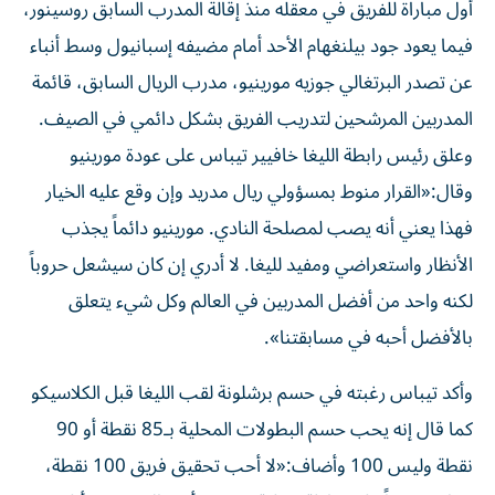
أول مباراة للفريق في معقله منذ إقالة المدرب السابق روسينور،
فيما يعود جود بيلنغهام الأحد أمام مضيفه إسبانيول وسط أنباء
عن تصدر البرتغالي جوزيه مورينيو، مدرب الريال السابق، قائمة
المدربين المرشحين لتدريب الفريق بشكل دائمي في الصيف.
وعلق رئيس رابطة الليغا خافيير تيباس على عودة مورينيو
وقال:«القرار منوط بمسؤولي ريال مدريد وإن وقع عليه الخيار
فهذا يعني أنه يصب لمصلحة النادي. مورينيو دائماً يجذب
الأنظار واستعراضي ومفيد لليغا. لا أدري إن كان سيشعل حروباً
لكنه واحد من أفضل المدربين في العالم وكل شيء يتعلق
بالأفضل أحبه في مسابقتنا».
وأكد تيباس رغبته في حسم برشلونة لقب الليغا قبل الكلاسيكو
كما قال إنه يحب حسم البطولات المحلية بـ85 نقطة أو 90
نقطة وليس 100 وأضاف:«لا أحب تحقيق فريق 100 نقطة،