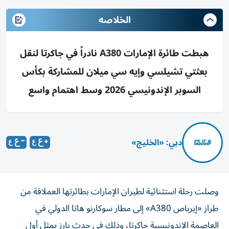
الخلاصه
هبطت طائرة الإمارات A380 نادراً في جاكرتا لنقل
بعثتي تشيلسي وإيه سي ميلان للمشاركة بكأس
السوبر الإندونيسي 2026 وسط اهتمام واسع
دبي: «الخليج»
وصلت رحلة استثنائية لطيران الإمارات بطائرتها العملاقة من
طراز «إيرباص A380» إلى مطار سوكارنو هاتا الدولي في
العاصمة الإندونيسية جاكرتا، وذلك في حدث بارز يمثل أول