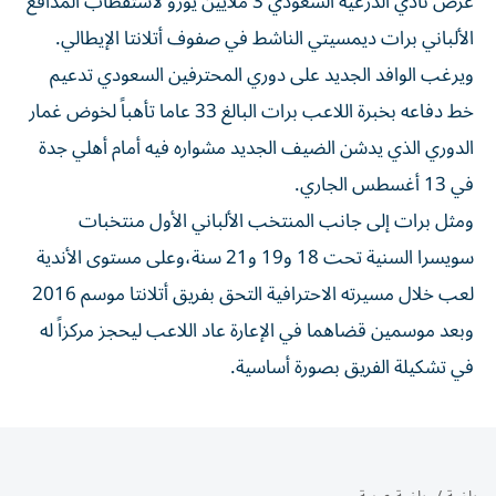
عرض نادي الدرعية السعودي 3 ملايين يورو لاستقطاب المدافع
الألباني برات ديمسيتي الناشط في صفوف أتلانتا الإيطالي.
ويرغب الوافد الجديد على دوري المحترفين السعودي تدعيم
خط دفاعه بخبرة اللاعب برات البالغ 33 عاما تأهباً لخوض غمار
الدوري الذي يدشن الضيف الجديد مشواره فيه أمام أهلي جدة
في 13 أغسطس الجاري.
ومثل برات إلى جانب المنتخب الألباني الأول منتخبات
سويسرا السنية تحت 18 و19 و21 سنة،وعلى مستوى الأندية
لعب خلال مسيرته الاحترافية التحق بفريق أتلانتا موسم 2016
وبعد موسمين قضاهما في الإعارة عاد اللاعب ليحجز مركزاً له
في تشكيلة الفريق بصورة أساسية.