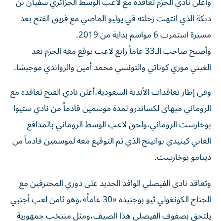
دبكة الذي انتهت رحلته قي يوليو الماضي مع فريق الفتح بعد
مسيرة استمرت 6 مواسم بداية من 2019.
وأصبح صاحب الـ33 عاماً رابع لاعب يوقع معه الحزم بعد
الغيني موري كوناتي والتونسي محمد أمين والرواندي موجيشا.
وفي إطار تعاقدات الأندية السعودية،أعلن نادي الفتح تعاقده مع
الروماني ميهاي لكساندرو لمدة موسمين قادماً من نادي ستيوا
بوخارست الروماني،ولحق لاعب الوسط الروماني بالمدافع
الغاني كينيدي بواتينج الذي تم التوقيع معه لموسمين قادماً من
دينامو بوخارست.
وتعاقد نادي الفيصلي الوافد الجديد على دوري المحترفين مع
الجناح الكونغولي ثيو بوجنيده «30 عاماً»،وهو ثامن لعب أجنبي
يلتحق بصفوف الفيصلي هذا الصيف،ومثل منتخب جمهورية