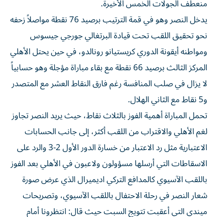
منعطف الجولات الخمس الأخيرة.
يدخل النصر وهو في قمة الترتيب برصيد 76 نقطة مواصلاً زحفه
نحو تحقيق اللقب تحت قيادة البرتغالي جورجي جيسوس
ومواطنه أيقونة الدوري كريستيانو رونالدو، في حين يحتل الأهلي
المركز الثالث برصيد 66 نقطة مع بقاء مباراة مؤجلة وهو حسابياً
لا يزال في صلب المنافسة رغم فارق النقاط العشر مع المتصدر
و5 نقاط مع الثاني الهلال.
تحمل المباراة أهمية الفوز بالثلاث نقاط، حيث يريد النصر تجاوز
لغم الأهلي والاقتراب من اللقب أكثر، إلى جانب الحسابات
الاعتبارية مثل رد الاعتبار من خسارة الدور الأول 2-3 والرد على
الاسقاطات التي أرسلها مسؤولون ولاعبون في الأهلي بعد الفوز
باللقب الآسيوي كالمدافع التركي اديميرال الذي عرض صورة
شعار النصر في رحلة الاحتفال باللقب الآسيوي، وتصريحات
ميندي التي أعقبت تتويج السبت حيث قال: انتظرونا أمام