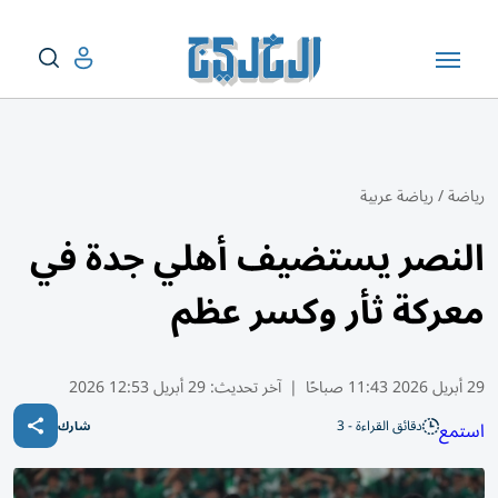
رياضة
/
رياضة عربية
النصر يستضيف أهلي جدة في
معركة ثأر وكسر عظم
29 أبريل 2026 11:43 صباحًا
|
آخر تحديث:
29 أبريل 12:53 2026
دقائق القراءة - 3
استمع
شارك