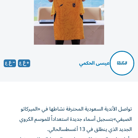
عيسى الحكمي
تواصل الأندية السعودية المحترفة نشاطها في «الميركاتو
الصيفي»بتسجيل أسماء جديدة استعداداً للموسم الكروي
الجديد الذي ينطلق في 13 أغسطسالحالي.
وأعلن نادي الحزم تعاقده مع لاعب الوسط الجزائري سفيان بن