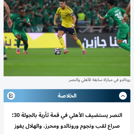
رونالدو في مباراة سابقة للأهلي والنصر
الخلاصة
النصر يستضيف الأهلي في قمة ثأرية بالجولة 30؛
صراع لقب ونجوم ورونالدو ومحرز، والهلال يفوز