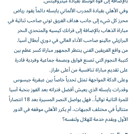
بالإضافة إلى قوة الوسط بقيادة ميتروفيتش.
وفي الأهلي بقيادة المدرب الألماني يايسله دائماً يقود رياض
محرز كل شيء إلى جانب هداف الفريق توني صاحب ثنائية في
مباراة الذهاب بالإضافة إلى فرانك كيسيه والمتحدي الىخر
البرازيلي جالينو صاحب الأداء العالي في دوري أبطال آسيا.
من واقع الفريقين الفني ينتظر الجمهور مباراة كسر عظم بين
كتيبة النجوم التي تصنع فوارق وبصمة جماعية وفردية قادرة
على تقديم مباراة تنافسية من أعلى طراز.
وعلى الدكة المواجهة تمثل تحدياً خاصاً بين عبقرية جيسوس
وقدرات يايسله الذي يعيش أفضل فتراته بعد الفوز بنخبة آسيا
للمرة الثانية توالياً.. فهل يواصل النصر المسيرة بعد 18 انتصاراً
متتالياً في مختلف الجبهات، أم يكرر الأهلي موقفه في الدور
الأول ويقدم خدمة للهلال ولنفسه؟