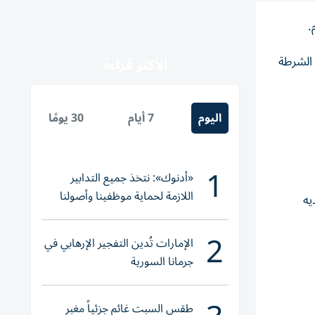
.
 الشرطة
الأكثر قراءة
اليوم
7 أيام
30 يومًا
1
«أدنوك»: نتخذ جميع التدابير
اللازمة لحماية موظفينا وأصولنا
يه
وعملياتنا
2
الإمارات تُدين التفجير الإرهابي في
جرمانا السورية
طقس السبت غائم جزئياً مغبر