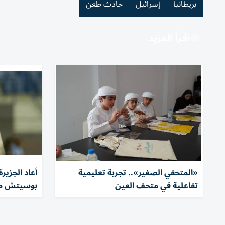
بريطانيا
إسرائيل
حادث طعن
اقرأ المزيد
«المتحفي الصغير».. تجربة تعليمية
أعاد الجزير
تفاعلية في متحف العين
بوسيتش مد