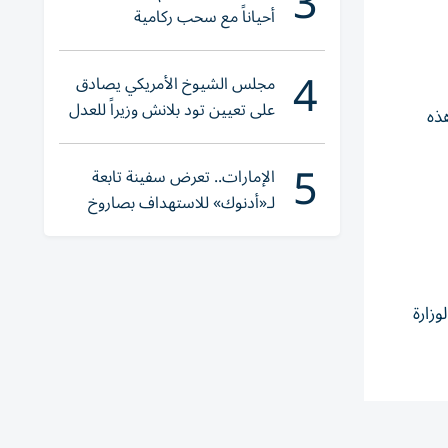
3
أحياناً مع سحب ركامية
4
مجلس الشيوخ الأمريكي يصادق
على تعيين تود بلانش وزيراً للعدل
ذه
5
الإمارات.. تعرض سفينة تابعة
لـ«أدنوك» للاستهداف بصاروخ
أثناء عبورها «هرمز»
وزارة