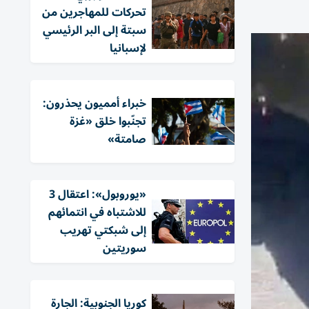
تحركات للمهاجرين من
سبتة إلى البر الرئيسي
لإسبانيا
خبراء أمميون يحذرون:
تجنّبوا خلق «غزة
صامتة»
«يوروبول»: اعتقال 3
للاشتباه في انتمائهم
إلى شبكتي تهريب
سوريتين
كوريا الجنوبية: الجارة