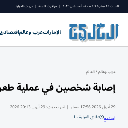
السبت ٢٥ صفر ١٤٤٨ ه - ٠٨ أغسطس ٢٠٢٦
|
مواقيت الصلاة
|
درجات الحرارة
الإمارات
عرب وعالم
اقتصاد
ري
عرب وعالم
/
العالم
إصابة شخصين في عملية طعن 
29 أبريل 2026 17:56 مساء
|
آخر تحديث:
29 أبريل 20:13 2026
دقائق القراءة - 1
استمع