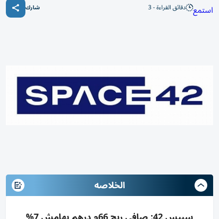
دقائق القراءة - 3
استمع
شارك
الخلاصه
سبيس 42: صافي ربح 66م درهم بهامش 7%