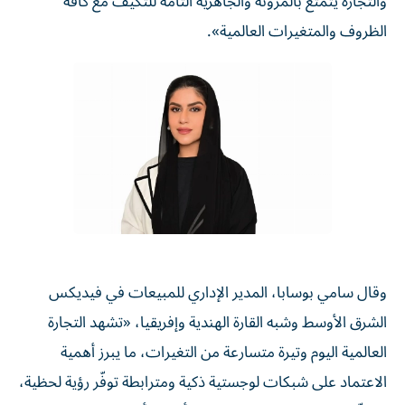
والتجارة يتمتع بالمرونة والجاهزية التامة للتكيف مع كافة
الظروف والمتغيرات العالمية».
وقال سامي بوسابا، المدير الإداري للمبيعات في فيديكس
الشرق الأوسط وشبه القارة الهندية وإفريقيا، «تشهد التجارة
العالمية اليوم وتيرة متسارعة من التغيرات، ما يبرز أهمية
الاعتماد على شبكات لوجستية ذكية ومترابطة توفّر رؤية لحظية،