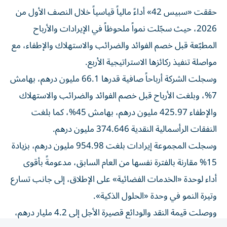
حققت «سبيس 42» أداءً مالياً قياسياً خلال النصف الأول من
2026، حيث سجّلت نمواً ملحوظاً في الإيرادات والأرباح
المطبّعة قبل خصم الفوائد والضرائب والاستهلاك والإطفاء، مع
مواصلة تنفيذ ركائزها الاستراتيجية الأربع.
وسجلت الشركة أرباحاً صافية قدرها 66.1 مليون درهم، بهامش
7%، وبلغت الأرباح قبل خصم الفوائد والضرائب والاستهلاك
والإطفاء 425.97 مليون درهم، بهامش 45%، كما بلغت
النفقات الرأسمالية النقدية 374.646 مليون درهم.
وسجلت المجموعة إيرادات بلغت 954.98 مليون درهم، بزيادة
15% مقارنة بالفترة نفسها من العام السابق، مدعومةً بأقوى
أداء لوحدة «الخدمات الفضائية» على الإطلاق، إلى جانب تسارع
وتيرة النمو في وحدة «الحلول الذكية».
ووصلت قيمة النقد والودائع قصيرة الأجل إلى 4.2 مليار درهم،
في حين بلغ صافي الدين السالب 2.27 مليار درهم. كما سجلت