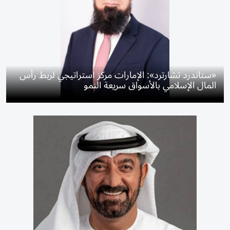
«ستاندرد تشارترد»: الإمارات مركز استراتيجي لربط رأس
المال الإسلامي بالأسواق سريعة النمو