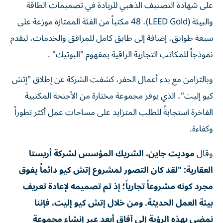
على شهادة التصنيف الذهبي للريادة في تصميمات الطاقة
والبيئة (LEED Gold)، 48 مكتباً من الفئة الممتازة موزعة على
سبعة طوابق، إضافة إلى طابق كامل للمرافق والخدمات، ليقدم
نموذجاً للمكاتب التجارية الراقية بمفهوم "البوتيك" .
وبالتزامن مع بدء أعمال الحفر، كشفت الشركة عن إطلاق "إتش
كيو إليت"، الذي يوفر مجموعة مختارة من الأجنحة المكتبية
الفاخرة استجابةً للطلب المتزايد على مساحات عمل أكثر تطوراً
وكفاءة.
وقال
موديت جاين، الشريك المؤسس لشركة أريستا
العقارية: "لقد كان التصور لمشروع إتش كيو دائماً يفوق
مجرد كونه مشروعاً تجارياً؛ إذ تم تصميمه لإعادة تعريف
بيئة العمل الحديثة. ومن خلال إتش كيو إليت، فإننا
نمضي بهذه الرؤية إلى آفاق أبعد عبر إنشاء مجموعة