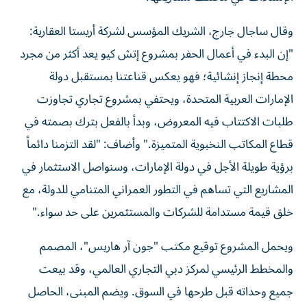
وقال ساجال جارج، الشريك المؤسس لشركة أريستا العقارية:
"إن البدء في أعمال الحفر بمشروع إتش كيو يعد أكثر من مجرد
محطة إنجاز إنشائية؛ فهو يعكس قناعتنا بمستقبل دولة
الإمارات العربية المتحدة، ويحتفي بمشروع تجاري تجاوزت
طلبات الاكتتاب فيه المعروض، وبدأ بالفعل بترك بصمته في
قطاع المكاتب النخبوية المتميزة." وأضاف: "لقد التزمنا دائماً
برؤية طويلة الأجل في دولة الإمارات، وسنواصل الاستثمار في
المشاريع التي تساهم في التطور العمراني المتنامي للدولة، مع
خلق قيمة مستدامة للشركات والمستثمرين على حد سواء."
ويحمل المشروع توقيع مكتب "جون آر هاريس"، المصمم
والمخطط الرئيسي لمركز دبي التجاري العالمي، وقد بيعت
جميع وحداته قبل طرحها في السوق. ويضم المبنى، الحاصل