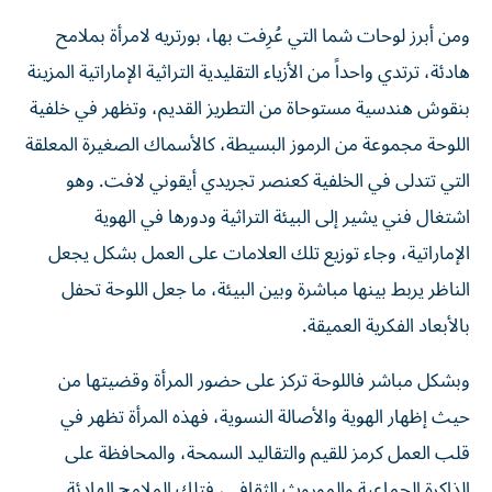
ومن أبرز لوحات شما التي عُرِفت بها، بورتريه لامرأة بملامح
هادئة، ترتدي واحداً من الأزياء التقليدية التراثية الإماراتية المزينة
بنقوش هندسية مستوحاة من التطريز القديم، وتظهر في خلفية
اللوحة مجموعة من الرموز البسيطة، كالأسماك الصغيرة المعلقة
التي تتدلى في الخلفية كعنصر تجريدي أيقوني لافت. وهو
اشتغال فني يشير إلى البيئة التراثية ودورها في الهوية
الإماراتية، وجاء توزيع تلك العلامات على العمل بشكل يجعل
الناظر يربط بينها مباشرة وبين البيئة، ما جعل اللوحة تحفل
بالأبعاد الفكرية العميقة.
وبشكل مباشر فاللوحة تركز على حضور المرأة وقضيتها من
حيث إظهار الهوية والأصالة النسوية، فهذه المرأة تظهر في
قلب العمل كرمز للقيم والتقاليد السمحة، والمحافظة على
الذاكرة الجماعية والموروث الثقافي، فتلك الملامح الهادئة