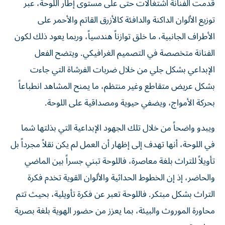
قدمت الفنانة اشتغالات حتى على مستوى إطار اللوحة، عبر
توزيع الألوان الداكنة والدافئة كالأزرق القاتم والأحمر على
الأطراف الجانبية، ما خلق توازناً هندسياً، وربما يعود ذلك لكون
الفنانة متخصصة في التصميم الغرافيكي. ويتضح الفعل
الإبداعي بشكل جلي من خلال ضربات الفرشاة التي جاءت
بشكل عريض متقاطع وغير منتظم، ما يمنح المشاهد انطباعاً
بحركة الأمواج، ويضفي حيوية ومصداقية على اللوحة.
ويبدو واضحاً من خلال تلك الجهود الإبداعية التي بذلتها شما
في اللوحة، أنها تهدف إلى إظهار أن العمل لم يكن نقلاً مجرداً بل
تأويلاً للتراث بلغة معاصرة، فاللوحة تبني جسراً بين الماضي
والحاضر، إذ إن الخطوط الحداثية والألوان القوية تخدم فكرة
التراث بشكل مبتكر. فاللوحة تعبر عن فكرة تأويلية، بحيث تتم
محاورة الموروث والبيئة، بما يعزز من حضور الهوية بلغة بصرية