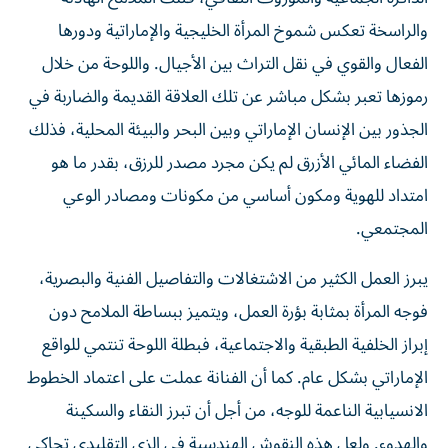
والراسخة تعكس شموخ المرأة الخليجية والإماراتية ودورها
الفعال والقوي في نقل التراث بين الأجيال. واللوحة من خلال
رموزها تعبر بشكل مباشر عن تلك العلاقة القديمة والضاربة في
الجذور بين الإنسان الإماراتي وبين البحر والبيئة المحلية، فذلك
الفضاء المائي الأزرق لم يكن مجرد مصدر للرزق، بقدر ما هو
امتداد للهوية ومكون أساسي من مكونات ومصادر الوعي
المجتمعي.
يبرز العمل الكثير من الاشتغالات والتفاصيل الفنية والبصرية،
فوجه المرأة بمثابة بؤرة العمل، ويتميز ببساطة الملامح دون
إبراز الخلفية الطبقية والاجتماعية، فبطلة اللوحة تنتمي للواقع
الإماراتي بشكل عام. كما أن الفنانة عملت على اعتماد الخطوط
الانسيابية الناعمة للوجه، من أجل أن تبرز النقاء والسكينة
والهدوء. ولعل هذه النقوش الهندسية في الزي التقليدي تحاكي