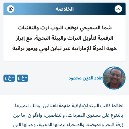
الخلاصه
شما السميحي توظف البوب آرت والتقنيات
الرقمية لتأويل التراث والبيئة البحرية، مع إبراز
هوية المرأة الإماراتية عبر تباين لوني ورموز تراثية
علاء الدين محمود
لطالما كانت البيئة الإماراتية ملهمة للفنانين، وذلك لتميزها
بالتنوع على مستوى المفردات، والتفاصيل، والألوان، ما بين
زرقة البحر وغموضه، والصحراء برمالها الذهبية، وجبالها التي