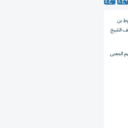
وط بن
قف الشيخ
هم المعنى