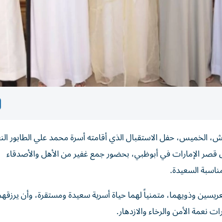
يش، الخميس، حفل الاستقبال الذي أقامته أسرة محمد علي الطابور الن
ق قصر الإمارات في أبوظبي، بحضور جمع غفير من الأهل والأصدقاء
مناسبة السعيدة.
عريسين وذويهما، متمنياً لهما حياة أسرية سعيدة ومستقرة، وأن يرزقهما
رات نعمة الأمن والرخاء والازدهار.