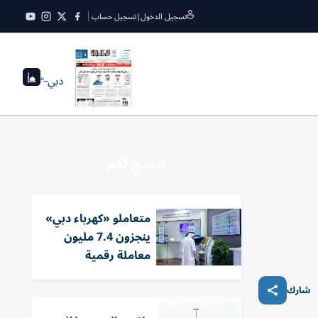
تسجيل الدخول
|
تسجيل حساب
دبي
--°
نرشح لكم
متعاملو «كهرباء دبي»
ينجزون 7.4 مليون
معاملة رقمية
شارك