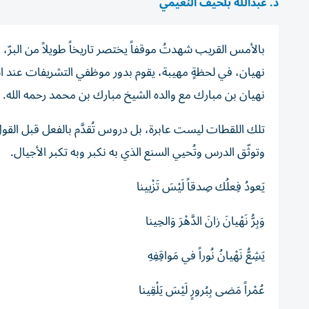
د. عبدالله بلحيف النعيمي
بالأمس القريب شهدتُ موقفاً يختصر تاريخاً طويلاً من البرّ، 
نهيان، في لحظةٍ مهيبة، يقوم بدور موظفي التشريفات عند 
نهيان بن مبارك مع والده الشيخ مبارك بن محمد رحمه الله.
تلك اللقطات ليست عابرة، بل دروس تُقدَّم بالفعل قبل القول، 
وتوثّق الدرس وتُحيي السنع الذي به نكبر وبه تكبر الأجيال.
يَعودُ فِعلُك صِدقاً لَيْسَ تَزْيينا
وَبِرُّ نَهْيانَ زانَ الدَّهْرَ وَالحِينا
يَشِعُّ نَهْيانُ نُوراً في مَواقِفِهِ
عُمْراً مَضى بِبُرورٍ لَيْسَ يَلْقِينا