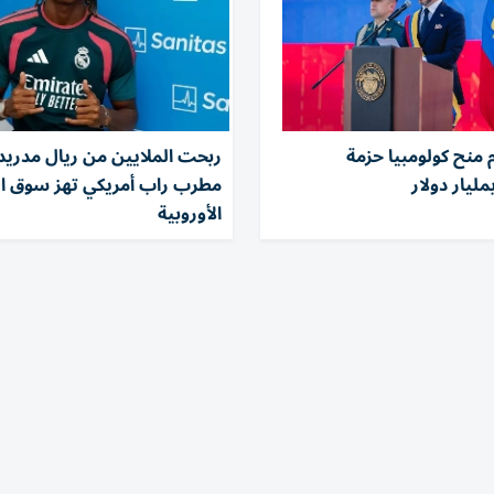
م منح كولومبيا حزمة
ربحت الملايين من ريال مدريد.
ليار دولار
مطرب راب أمريكي تهز سوق ال
الأوروبية