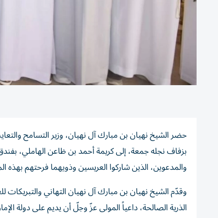
حضر الشيخ نهيان بن مبارك آل نهيان، وزير التسامح والتعا
بزفاف نجله جمعة، إلى كريمة أحمد بن ظاعن الهاملي، بفند
والمدعوين، الذين شاركوا العريسين وذويهما فرحتهم بهذه ال
وقدّم الشيخ نهيان بن مبارك آل نهيان التهاني والتبريكات لل
الذرية الصالحة، داعياً المولى عزّ وجلّ أن يديم على دولة الإما