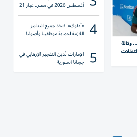
3
أغسطس 2026 في مصر.. عيار 21
يقترب من هذا الرقم
4
«أدنوك»: نتخذ جميع التدابير
اللازمة لحماية موظفينا وأصولنا
وعملياتنا
. وكالة
5
تنقلات
الإمارات تُدين التفجير الإرهابي في
جرمانا السورية