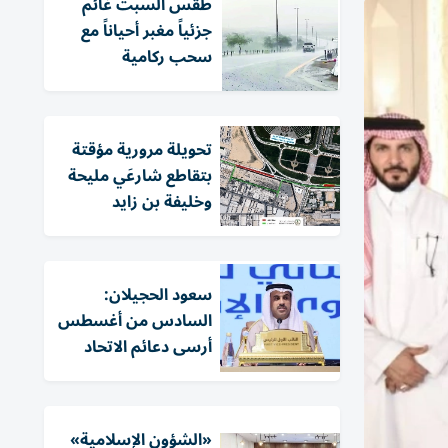
طقس السبت غائم
جزئياً مغبر أحياناً مع
سحب ركامية
تحويلة مرورية مؤقتة
بتقاطع شارعَي مليحة
وخليفة بن زايد
سعود الحجيلان:
السادس من أغسطس
أرسى دعائم الاتحاد
«الشؤون الإسلامية»