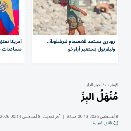
رودري يستعد للانضمام لبرشلونة..
أمريكا تعتز
وليفربول يستعير أراوخو
مساعدات بم
الإمارات
/
أخبار الدار
مُنْهَلُ البِرِّ
8 أغسطس 2026 00:13 صباحًا
|
آخر تحديث:
8 أغسطس 00:14 2026
دقائق القراءة - 1