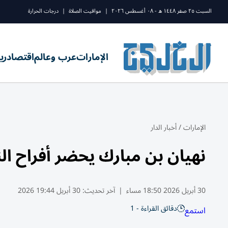
السبت ٢٥ صفر ١٤٤٨ ه - ٠٨ أغسطس ٢٠٢٦
|
مواقيت الصلاة
|
درجات الحرارة
الإمارات
عرب وعالم
اقتصاد
ري
الإمارات
/
أخبار الدار
نهيان بن مبارك يحضر أفراح ال
30 أبريل 2026 18:50 مساء
|
آخر تحديث:
30 أبريل 19:44 2026
دقائق القراءة - 1
استمع