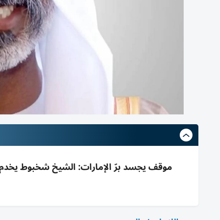
موقف يجسد برّ الإمارات: الشيخ شخبوط يخدم و