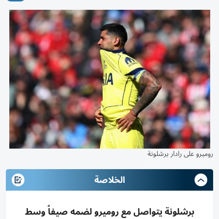
روميرو على رادار برشلونة
الخلاصة
برشلونة يتواصل مع روميرو لضمه صيفاً وسط