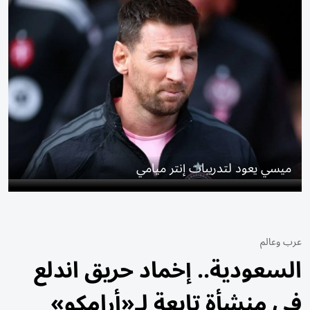
ميسي يعود لتدريبات إنتر ميامي
عرب وعالم
السعودية.. إخماد حريق اندلع
في منشأة تابعة لـ«أرامكو»