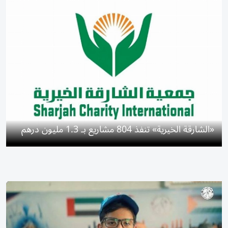
«الشارقة الخيرية» تنفذ 804 مشاريع بـ 1.3 مليون درهم