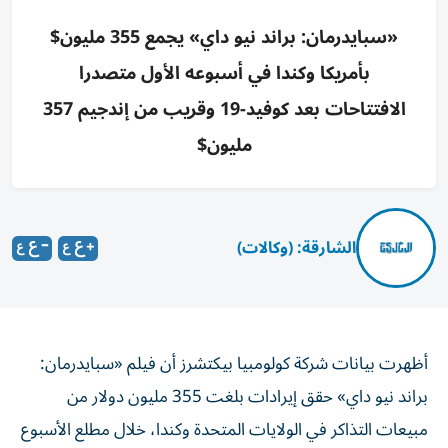
«سبايدرمان: براند نيو داي» يجمع 355 مليون$
بأمريكا وكندا في أسبوعه الأول متصدرا
الافتتاحات بعد كوفيد-19 وقريب من إندجيم 357
مليون$
الشارقة: (وكالات)
أظهرت بيانات شركة كولومبيا بيكتشرز أن فيلم «سبايدرمان:
براند نيو داي» حقق إيرادات بلغت 355 ‌مليون دولار من
مبيعات التذاكر في الولايات المتحدة وكندا، ​خلال ⁠مطلع الأسبوع
الأول من عرضه، ليحتل ‌بذلك مكاناً بين أفضل ‌الافتتاحات