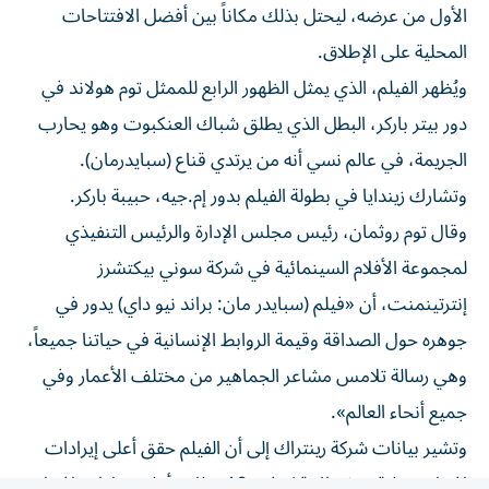
المحلية على الإطلاق.
ويُظهر الفيلم، الذي يمثل الظهور الرابع للممثل توم هولاند في
دور بيتر باركر، البطل ‌الذي يطلق شباك العنكبوت وهو يحارب
الجريمة، في عالم نسي ⁠أنه من يرتدي قناع (سبايدرمان).
وتشارك زيندايا في بطولة الفيلم بدور إم.جيه، حبيبة باركر.
وقال توم روثمان، رئيس مجلس الإدارة والرئيس التنفيذي
لمجموعة الأفلام السينمائية في شركة سوني بيكتشرز
إنترتينمنت، أن «فيلم (سبايدر مان: براند نيو داي) يدور في
جوهره ​حول الصداقة وقيمة الروابط الإنسانية في حياتنا جميعاً،
وهي ‌رسالة تلامس مشاعر الجماهير من مختلف الأعمار وفي
جميع أنحاء العالم».
وتشير بيانات شركة رينتراك إلى أن الفيلم ⁠حقق أعلى إيرادات
افتتاح محلية منذ جائحة كوفيد-19، وثاني أعلى إيرادات افتتاح