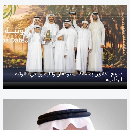
تتويج الفائزين بمسابقات بومعان والليمون في «الوثبة
للرطب»