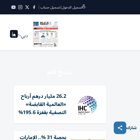
تسجيل الدخول
|
تسجيل حساب
دبي
--°
نرشح لكم
26.2 مليار درهم أرباح
«العالمية القابضة»
النصفية بقفزة 195.6%
شارك
بحصة 31 %.. الإمارات