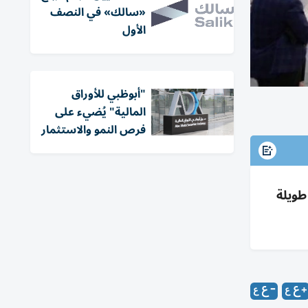
«سالك» في النصف
الأول
"أبوظبي للأوراق
المالية" يُضيء على
فرص النمو والاستثمار
لإمارات 2026» عبر شراكات طويلة