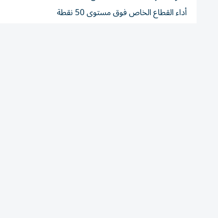
أداء القطاع الخاص فوق مستوى 50 نقطة
فائض مالي وديْن حكومي منخفض
قطاع مصرفي يتمتع بسيولة مرتفعة
يواصل الاقتصاد الوطني الإماراتي، إظهار مستويات عالية من 
وذلك رغم تصاعد الاضطرابات الجيوسياسية وتأثيرها في أسواق
وفي الوقت نفسه، تبرز موانئ الفجيرة والساحل الشرقي، كخيار 
اللوجستية في ظل إعادة تشكيل مسارات التجارة العالمية.
أنه رغم الاضطرابات التي أعادت رسم خريطة التجارة والطاقة
وهي أكثر تنوعاً واستعداداً لامتصاص الصدمات مقارنة بما 
فبينما دفعت التطورات الجيوسياسية وتراجع إنتاج النفط، «