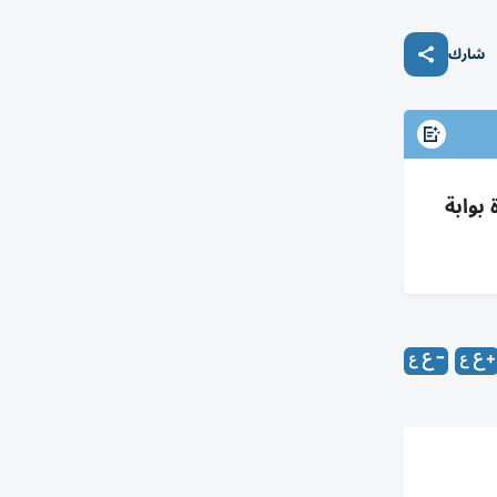
شارك
جارة 3.5 تريليون؛ الفجيرة بوابة