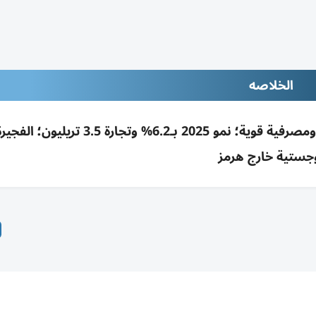
الخلاصه
ارتفاع مساهمة غير النفط إلى 82% ومرونة مالية ومصرفية قوية؛ نمو 2025 بـ6.2% وت
جستية خارج هرمز