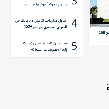
3
رسوم جمركية فرضها ترامب
4
جدول مباريات الأهلي والزمالك في
الدوري المصري موسم 2026-
بقيادة «مبادلة».. «موف» تجمع 250
2027
5
محمد بن زايد ورئيس وزراء كندا:
إنجاز مفاوضات الشراكة
الاقتصادية في وقت قياسي