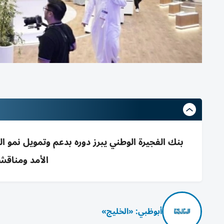
الأمد ومناقش
أبوظبي: «الخليج»