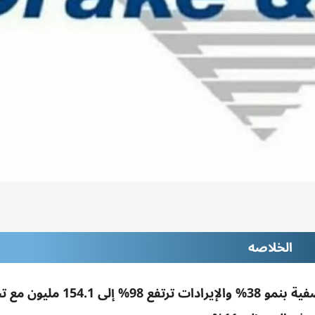
الخلاصه
«دريك آند سكل» تحقق 9 ملايين درهم أرباحاً نصفية بنمو 38% والإيرادات تر