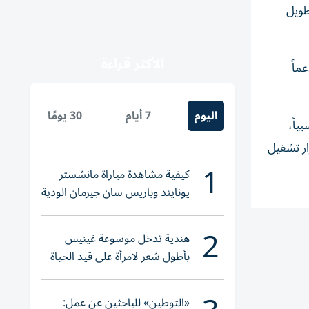
طويل
الأكثر قراءة
ماً
اليوم
7 أيام
30 يومًا
ياً،
ار تشغيل
1
كيفية مشاهدة مباراة مانشستر
يونايتد وباريس سان جيرمان الودية
والقنوات الناقلة
2
هندية تدخل موسوعة غينيس
بأطول شعر لامرأة على قيد الحياة
«التوطين» للباحثين عن عمل: