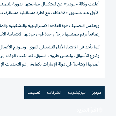
أعلنت وكالة «موديز» عن استكمال مراجعتها الدورية للتصن
الأجل عند مستوى «Baa2»، مع نظرة مستقبلية مستقرة، دون إدخال أي تغييرات على التصنيف.
ويعكس التصنيف قوة العلاقة الاستراتيجية والتشغيلية والما
إضافياً يرفع تصنيفها درجة واحدة فوق جودتها الائتمانية الأس
كما يأخذ في الاعتبار الأداء التشغيلي القوي، ونموذج الأعمال
وتنوع الأسواق، وتحسن ظروف السوق. كما لفتت الوكالة إلى أ
أصولها الإنتاجية في دولة الإمارات بكفاءة، رغم التحديات الإق
موديز
فيرتيغلوب
الشركات
تصنيف
اقرأ المزيد