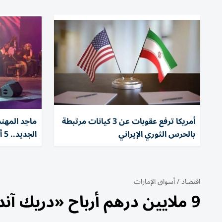
أمريكا ترفع عقوبات عن 3 كيانات مرتبطة
ماجد المهن
بالحرس الثوري الإيراني
الجديد.. 5 أغنيات باللهجة العراقية
اقتصاد
/
أسواق الإمارات
9 ملايين درهم أرباح «دريك آند سكل» النصفية بنمو 38%