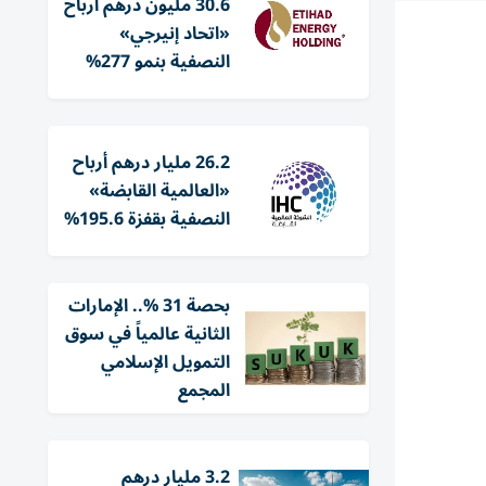
30.6 مليون درهم أرباح
«اتحاد إنيرجي»
النصفية بنمو 277%
26.2 مليار درهم أرباح
«العالمية القابضة»
النصفية بقفزة 195.6%
بحصة 31 %.. الإمارات
الثانية عالمياً في سوق
التمويل الإسلامي
المجمع
3.2 مليار درهم