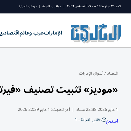
الأحد ٢٦ صفر ١٤٤٨ ه - ٠٩ أغسطس ٢٠٢٦
|
مواقيت الصلاة
|
درجات الحرارة
الإمارات
عرب وعالم
اقتصاد
ري
اقتصاد
/
أسواق الإمارات
«موديز» تثبيت تصنيف «فيرتيغلوب» عند aa2
1 مايو 2026 22:38 مساء
|
آخر تحديث:
1 مايو 22:39 2026
دقائق القراءة - 1
استمع