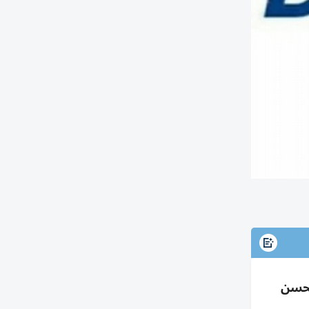
تفع 98% إلى 154.1 مليون مع تحسن