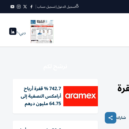
تسجيل الدخول
|
تسجيل حساب
دبي
--°
نرشح لكم
742.7 % قفرة أرباح
أرامكس النصفية إلى
64.75 مليون درهم
شارك