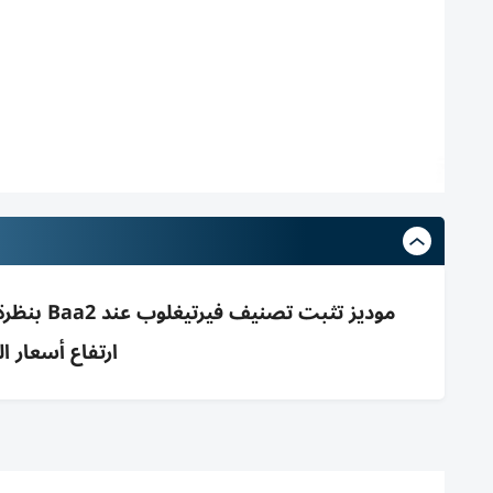
موديز تث
ارتفاع أسعار ال