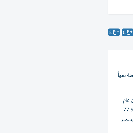
ة، نتائجها المالية الموحدة عن فترة ستة أشهر المنتهية في 30 يونيو 2026 محققة نمواً
صف الأول من عام
زيادة بلغت 38% على أساس سنوي، وقفزت الإيرادات 98% على أساس سنوي لتصل إلى 154.1 مليون درهم، مقارنة بـ77.9
 2025. وسجل إجمالي أصول الشركة 580.8 مليون درهم، مقارنة بـ610.8 مليون درهم في 31 ديسمبر