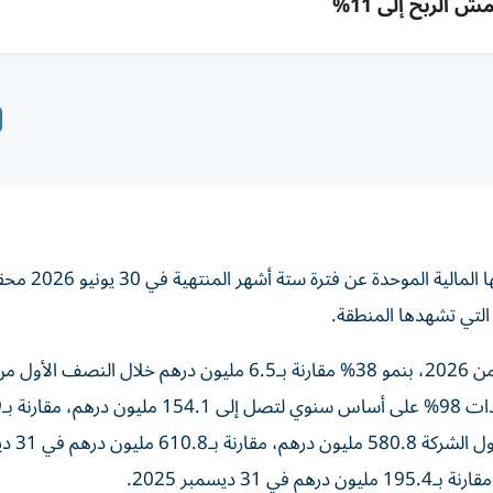
ش الربح إلى 11%
أعلنت شركة «دريك آند سكل إنترناشيونال»، الجمع
 التي تشهدها المنطقة.
وبلغ صافي أرباح الشركة 9 ملايين درهم خلال النصف الأول من 2026، بنمو 38% مقارنة بـ6.5 مليون درهم خلال الن
2025، ب
مليون درهم خلال الفترة ذاتها من