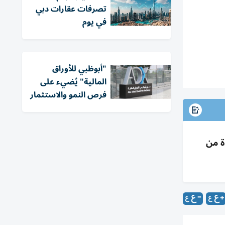
تصرفات عقارات دبي
في يوم
"أبوظبي للأوراق
المالية" يُضيء على
فرص النمو والاستثمار
ادة من