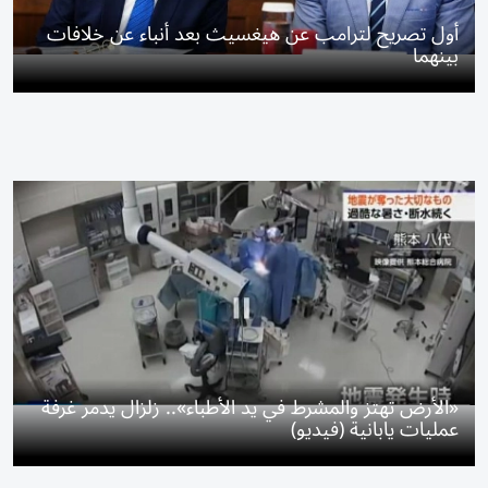
أول تصريح لترامب عن هيغسيث بعد أنباء عن خلافات
بينهما
«الأرض تهتز والمشرط في يد الأطباء».. زلزال يدمر غرفة
عمليات يابانية (فيديو)