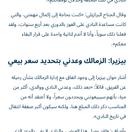
النادي في تلك اللحظة وخذلان توقعاتكم».
وقال الجناح البرازيلي: «كنت بحاجة إلى إكمال مهمتي، والتي
كانت مساعدة النادي على الفوز بالدوري بعد أربع سنوات، ولقد
فعلنا ذلك سوياً، وأنا لا أندم لثانية واحدة على قرار البقاء
معكم».
بيزيرا: الزمالك وعدني بتحديد سعر بيعي
أشار خوان بيزيرا إلى وجود اتفاق مع إدارة الزمالك بشأن رحيله
عن الفريق، قائلاً: «بعد ذلك، وعدني النادي ووالدي، أكثر من
مرة، بأنهم سيبيعونني ويحددون سعراً، ولا أعتقد أنه من
المناسب ذكر ذلك المبلغ هنا، ولكنه سيكون أكبر صفقة انتقال
في تاريخ النادي».
وأضاف: «لقد وصل هذا العرض، والنادي لا يفي بالوعد الذي