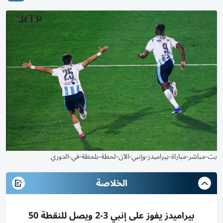
بث-مباشر-مباراة-بيراميدز-وإنبي-الآن-لحظة-بلحظة-في-الدوري
الخلاصة
بيراميدز يفوز على إنبي 3-2 ويصل للنقطة 50