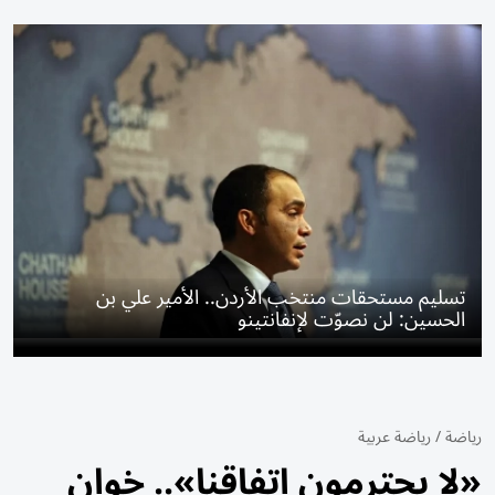
تسليم مستحقات منتخب الأردن.. الأمير علي بن
الحسين: لن نصوّت لإنفانتينو
رياضة
/
رياضة عربية
«لا يحترمون اتفاقنا».. خوان