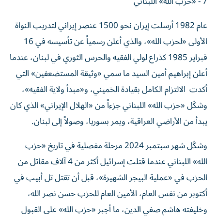
7 - «حزب الله» اللبناني
عام 1982 أرسلت إيران نحو 1500 عنصر إيراني لتدريب النواة
الأولى «لحزب الله»، والذي أعلن رسمياً عن تأسيسه في 16
فبراير 1985 كذراع لولي الفقيه والحرس الثوري في لبنان، عندما
أعلن إبراهيم أمين السيد ما سمي «وثيقة المستضعفين» التي
أكدت الالتزام الكامل بقيادة الخميني، و«مبدأ ولاية الفقيه»،
وشكّل «حزب الله» اللبناني جزءاً من «الهلال الإيراني» الذي كان
يبدأ من الأراضي العراقية، ويمر بسوريا، وصولاً إلى لبنان.
وشكّل شهر سبتمبر 2024 مرحلة مفصلية في تاريخ «حزب
الله» اللبناني عندما قتلت إسرائيل أكثر من 4 آلاف مقاتل من
الحزب في «عملية البيجر الشهيرة»، قبل أن تقتل تل أبيب في
أكتوبر من نفس العام، الأمين العام للحزب حسن نصر الله،
وخليفته هاشم صفي الدين، ما أجبر «حزب الله» على القبول