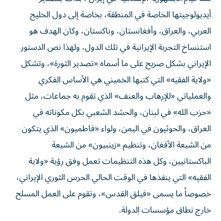
أيديولوجيتها الخاصة في المنطقة، بخاصة إلى دول الخليج
العربي، والعراق، وأفغانستان، وباكستان، وكان الهدف هو
استنساخ التجربة الإيرانية في تلك الدول، ولهذا نص الدستور
الإيراني بشكل صريح على ما أسماه «تصدير الثورة»، وتشكل
«ولاية الفقيه» التي كتبها الخميني هي الأساس الفكري
والعملياتي «للإرهاب والعنف» الذي تقوم به جماعات، مثل
«حزب الله» في لبنان، والحشد الشعبي بكل مكوناته في
العراق، والحوثيون في اليمن، ولواء «فاطميون» الذي يتكون
من الشيعة الأفغان، وتنظيم «زينبيون» من الشيعة
الباكستانيين، وكل هذه التنظيمات تعمل وفق رؤية «ولاية
الفقيه» التي ينفذها في الوقت الحالي الحرس الثوري الإيراني،
خصوصاً ما يسمى «فيلق القدس»، وتقوم على العمل المسلح
خارج نطاق مؤسسات الدولة.