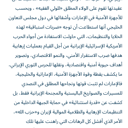
عقيدتها تقوم على الولاء المطلق «للولي الفقيه» ، ويحسب
للأجهزة الأمنية في الإمارات وأشقائها في دول مجلس التعاون
الخليجي أنها استطاعت أن توجه «ضربات استباقية» لهذه
الخلايا والتنظيمات، التي حاولت الاستفادة من أجواء الحرب
الأمريكية الإسرائيلية الإيرانية من أجل القيام بعمليات إرهابية
هدفها ضرب الاستقرار الأمني، والنمو الاقتصادي، وتصوير
أهداف حيوية أمنية واقتصادية، ونقلها للحرس الثوري الإيراني،
ما يكشف يقظة وقوة الأجهزة الأمنية، الإماراتية والخليجية،
فالإمارات لم تثبت قوتها ونجاحها المطلق في التصدي
للمسيرات والصواريخ الباليستية والمجنحة الإيرانية فقط، بل
كشفت عن «قدرة استثنائية» في حماية الجبهة الداخلية من
التنظيمات الإرهابية والظلامية الموالية لإيران و«حزب الله»،
الأمر الذي أفشل كل الرهانات التي راهنت عليها تلك