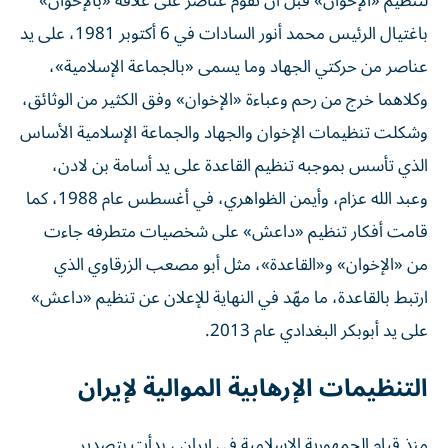
لتنظيم «الإخوان» قبل أن تقوم عناصر على علاقة «بالإخوان»
باغتيال الرئيس محمد أنور السادات في 6 أكتوبر 1981، على يد
عناصر من حركتي الجهاد وما يسمى «بالجماعة الإسلامية»،
وكلاهما خرج من رحم وعباءة «الإخوان» وفق الكثير من الوثائق،
وشكلت تنظيمات الإخوان والجهاد والجماعة الإسلامية الأساس
الذي تأسس بموجبه تنظيم القاعدة على يد أسامة بن لادن،
وعبد الله عزام، وأيمن الظواهري، في أغسطس عام 1988، كما
قامت أفكار تنظيم «داعش» على شخصيات متطرفه جاءت
من «الإخوان» و«القاعدة»، مثل أبو مصعب الزرقاوي الذي
ارتبط بالقاعدة، ما مهّد في النهاية للإعلان عن تنظيم «داعش»
على يد أبوبكر البغدادي عام 2013.
التنظيمات الإرهابية الموالية لإيران
منذ قيام الجمهورية الإسلامية في إيران ، بدأت بتصدير