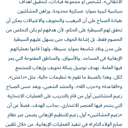
الانتقائي»، لشخص أو مجموعة قيادات، لتحقيق أهداف
سياسية كبيرة بموارد عسكرية محدودة، وراهن الحشاشون
بقيادة الصباح على أن الترهيب والتخويف والاغتيالات يمكن أن
تحقق لهم السيطرة على الحكم، لأن هدفهم لم يكن التخلص من
الخصوم فقط، بل إشاعة الخوف حتى يسهل عليهم السيطرة
على مدن وبلاد شاسعة بموارد بسيطة، ولهذا قاموا بعملياتهم
الإرهابية في المساجد، والأسواق، والمناطق المفتوحة التي يمر
فيها العامة، بهدف توصيل رسالة تخويف وإرهاب للمجتمع
ككل، وهذا بالضبط ما تقوم به تنظيمات حالية، مثل «داعش»،
و«القاعدة» و«حزب الله»، والحشد الشعبي، ويعد حسن الصباح
زعيم الحشاشين أول من قام بالتدريب على العمليات الانتحارية
التي ينتحر فيها العنصر الانتحاري، بجانب الهدف، فضلاً عن أن
«زعيم الحشاشين» أول زعيم للتنظيم الإرهابي يضمن عبر نظام
صارم الولاء التام له في تنفيذ العمليات الإرهابية، من خلال تلقين