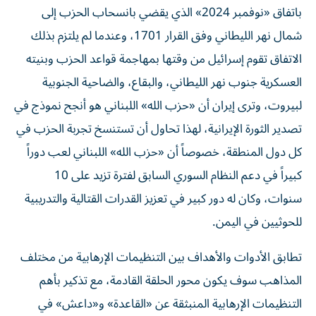
باتفاق «نوفمبر 2024» الذي يقضي بانسحاب الحزب إلى
شمال نهر الليطاني وفق القرار 1701، وعندما لم يلتزم بذلك
الاتفاق تقوم إسرائيل من وقتها بمهاجمة قواعد الحزب وبنيته
العسكرية جنوب نهر الليطاني، والبقاع، والضاحية الجنوبية
لبيروت، وترى إيران أن «حزب الله» اللبناني هو أنجح نموذج في
تصدير الثورة الإيرانية، لهذا تحاول أن تستنسخ تجربة الحزب في
كل دول المنطقة، خصوصاً أن «حزب الله» اللبناني لعب دوراً
كبيراً في دعم النظام السوري السابق لفترة تزيد على 10
سنوات، وكان له دور كبير في تعزيز القدرات القتالية والتدريبية
للحوثيين في اليمن.
تطابق الأدوات والأهداف بين التنظيمات الإرهابية من مختلف
المذاهب سوف يكون محور الحلقة القادمة، مع تذكير بأهم
التنظيمات الإرهابية المنبثقة عن «القاعدة» و«داعش» في