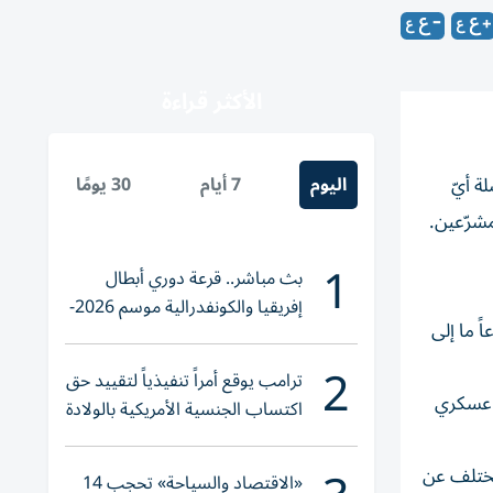
الأكثر قراءة
اليوم
7 أيام
30 يومًا
لة أيّ
1
بث مباشر.. قرعة دوري أبطال
إفريقيا والكونفدرالية موسم 2026-
أدى نوعاً ما إلى
2027
2
ترامب يوقع أمراً تنفيذياً لتقييد حق
يسمح للرئيس بشنّ تدخل عسكري
اكتساب الجنسية الأمريكية بالولادة
ل نشر قوات لأكثر من 60 يوماً، وهو أمر يختلف عن
«الاقتصاد والسياحة» تحجب 14