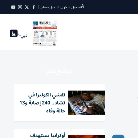
تسجيل الدخول
|
تسجيل حساب
دبي
--°
نرشح لكم
تفشي الكوليرا في
تشاد.. 240 إصابة و13
حالة وفاة
أوكرانيا تستهدف