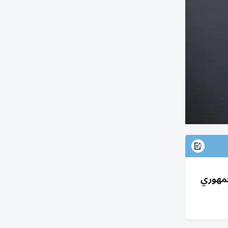
لبنزين؛ انقسام جمهوري