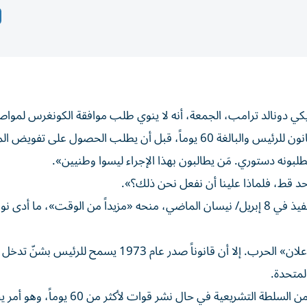
كد الرئيس الأمريكي دونالد ترامب، الجمعة، أنه لا ينوي طلب موافقة الكونغرس لمواص
يطلب الحصول على تفويض المشرّعين.
لبونه دستوري. مَن يطالبون بهذا الإجراء ليسوا وطنيين».
د قط، فلماذا علينا أن نفعل نحن ذلك؟».
واعتبر ترامب أن تطبيق وقف إطلاق النار الذي دخل حيز التنفيذ في 8 إبريل/ نيسان الماضي، منحه «مزيداً من الوقت»، ما 
وبحسب الدستور الأمريكي، يملك الكونغرس وحده سلطة «إعلان» الحرب. إلا أن قانوناً صدر عام 1973 
لمتحدة.
ويشير نص القانون إلى ضرورة حصول الرئيس على تفويض من السلطة التشريعية في حا