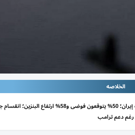
الخلاصه
استطلاع رويترز/إبسوس: 35% فقط يدعمون حرب إيران؛ 50% يتوقعون فوضى و58% ارتفاع ا
رغم دعم ترامب