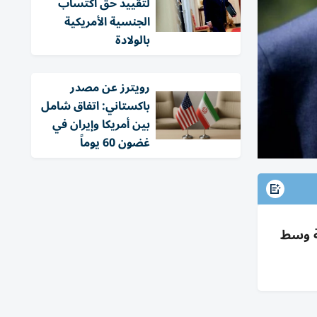
لتقييد حق اكتساب
الجنسية الأمريكية
بالولادة
‏رويترز عن مصدر
باكستاني: اتفاق شامل
بين أمريكا وإيران في
غضون 60 يوماً
ية وسط