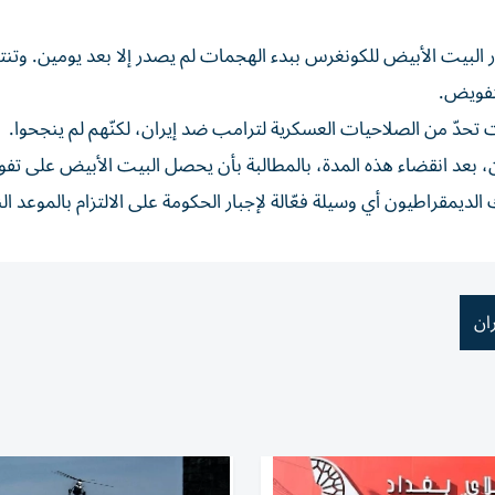
 الماضي، لكن إخطار البيت الأبيض للكونغرس ببدء الهجمات لم يصدر إلا بعد يومين. وتن
لتفويض.
ت تحدّ من الصلاحيات العسكرية لترامب ضد إيران، لكنّهم لم ينجحوا.
ون، بعد انقضاء هذه المدة، بالمطالبة بأن يحصل البيت الأبيض على ت
يمقراطيون أي وسيلة فعّالة لإجبار الحكومة على الالتزام بالموعد الن
ران