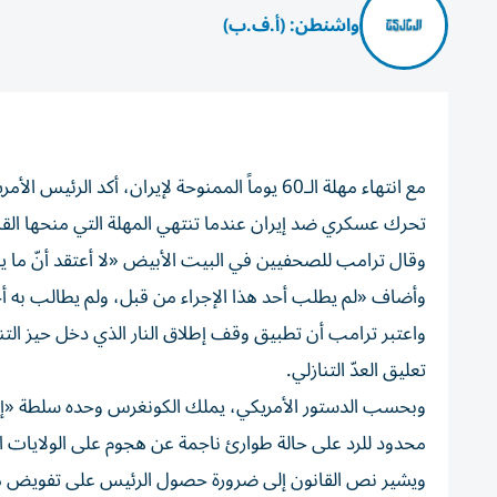
واشنطن: (أ.ف.ب)
مع انتهاء مهلة الـ60 يوماً الممنوحة لإيران، أ
تحرك عسكري ضد إيران عندما تنتهي المهلة التي منحها القانون للرئيس والبالغة 60 يوماً، قبل أن 
وقال ترامب للصحفيين في البيت الأبيض «لا أعتقد أنّ ما يط
وأضاف «لم يطلب أحد هذا الإجراء من قبل، ولم يطالب به أح
تعليق العدّ التنازلي.
محدود للرد على حالة طوارئ ناجمة عن هجوم على الولايات ا