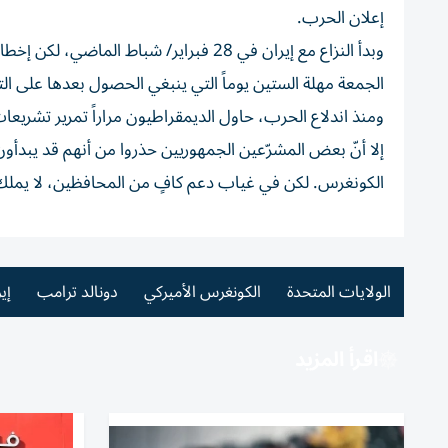
إعلان الحرب.
وبدأ النزاع مع إيران في 28 فبراير/ شباط
الجمعة مهلة الستين يوماً التي ينبغي الحصول بعدها على ا
ومنذ اندلاع الحرب، حاول الديمقراطيون مراراً تمرير تشريعا
إلا أنّ بعض المشرّعين الجمهوريين حذروا من أنهم قد يبدأ
الكونغرس. لكن في غياب دعم كافٍ من المحافظين، لا يملك الد
الولايات المتحدة
الكونغرس الأميركي
دونالد ترامب
إي
اقرأ المزيد