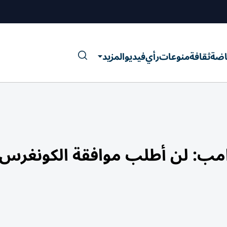
اضة
ثقافة
منوعات
رأي
فيديو
المزيد
لة الـ 60 يوماً.. ترامب: لن أطلب موافقة الكونغرس