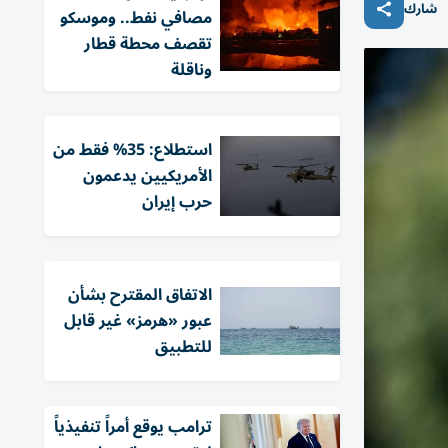
شارك
مصافي نفط.. وموسكو
تقصف محطة قطار
وناقلة
استطلاع: 35% فقط من
الأمريكيين يدعمون
حرب إيران
الاتفاق المقترح بشأن
عبور «هرمز» غير قابل
للتطبيق
ترامب يوقع أمراً تنفيذياً