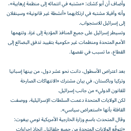
وأضاف أن أبو كشك: «مشتبه في انتمائه إلى منظمة إرهابية»،
وأنه وآفيلا مشتبه في ارتكابهما «أنشطة غير قانونية» وسينقلان
إلى إسرائيل للاستجواب.
وتسيطر إسرائيل على جميع المنافذ المؤدية إلى غزة. وتتهمها
الأمم المتحدة ومنظمات غير حكومية بتقييد تدفق البضائع إلى
القطاع، ما تسبب في نقصها.
بعد اعتراض الأسطول، دانت نحو عشر دول، من بينها إسبانيا
وتركيا وباكستان، في بيان مشترك «الانتهاكات الصارخة
للقانون الدولي» من جانب إسرائيل.
لكن الولايات المتحدة دعمت السلطات الإسرائيلية، ووصفت
القافلة بأنها «استعراض سياسي».
وقال المتحدث باسم وزارة الخارجية الأمريكية تومي بيغوت:
«تتوقّع الولايات المتحدة من جميع حلفائنا.. اتخاذ إجراءات