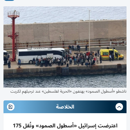
ناشطو «أسطول الصمود» يهتفون «الحرية لفلسطين» عند ترحيلهم لكريت
الخلاصة
اعترضت إسرائيل «أسطول الصمود» ونُقل 175