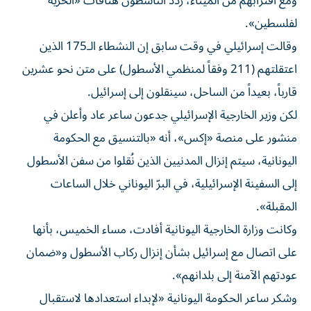
ومع اقترابهم من الميناء، ردّد الناشطون هتافات «الحرية
لفلسطين».
وقالت إسرائيلي في وقت سابق إن النشطاء الـ175 الذين
اعتقلتهم (211 وفقاً لمنظمي الأسطول) على متن نحو عشرين
قارباً، بعيداً من الساحل، سينقلون إلى إسرائيل.
لكن وزير الخارجية الإسرائيلي جدعون ساعر عاد وأعلن في
منشور على منصة «إكس»، أنه «بالتنسيق مع الحكومة
اليونانية، سيتم إنزال المدنيين الذين نُقلوا من سفن الأسطول
إلى السفينة الإسرائيلية، في البرّ اليوناني خلال الساعات
المقبلة».
وكانت وزارة الخارجية اليونانية أفادت، مساء الخميس، بأنها
على اتصال مع إسرائيل بشأن إنزال ركاب الأسطول و«ضمان
عودتهم الآمنة إلى بلدانهم».
وشكر ساعر الحكومة اليونانية «لإبداء استعدادها لاستقبال