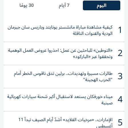
اليوم
7 أيام
30 يومًا
1
كيفية مشاهدة مباراة مانشستر يونايتد وباريس سان جيرمان
الودية والقنوات الناقلة
2
«التوطين» للباحثين عن عمل: احذروا عروض العمل الوهمية
وتحققوا عبر «الباركود»
3
طائرات مسيرة وتهديدات.. برلين تدق ناقوس الخطر أمام
"الحرب الهجينة"
4
ميناء خورفكان يستعد لاستقبال أكبر شحنة سيارات كهربائية
صينية
5
الإمارات.. «مرخيات القلايد» أشدّ أيام الصيف تبدأ 11
أغسطس