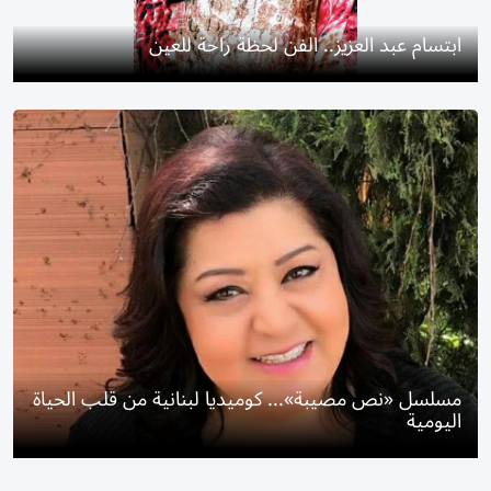
ابتسام عبد العزيز.. الفن لحظة راحة للعين
مسلسل «نص مصيبة»... كوميديا لبنانية من قلب الحياة
اليومية