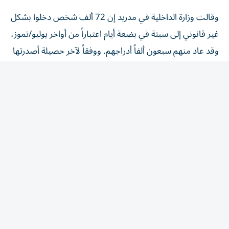
وقالت وزارة الداخلية في مدريد إن 72 ألف شخص دخلوا بشكل
غير قانوني إلى سبتة في بضعة أيام اعتباراً من أواخر يوليو/تموز،
وقد عاد منهم سبعون ألفاً أدراجهم. ووفقاً لآخر حصيلة أصدرتها
السلطات في سبتة، قضى 100 شخص معظمهم غرقاً.
وانطلقت الحملة من افتراض أن المهاجرين الذين يصلون بحراً
إلى سبتة لن يُعادوا. وتولت نشر شائعة فتح الحدود حسابات
مجهولة ليس لديها متابعون، ما يثير الشبهة بأنها حملة
إلكترونية منظمة.
من أشعل الفتيل؟
رجّح تقرير أجرته شركة «غولدن أول» باستخدام المصادر
المفتوحة أن يكون هذا التدفق الكبير للمهاجرين «عملية مخططاً