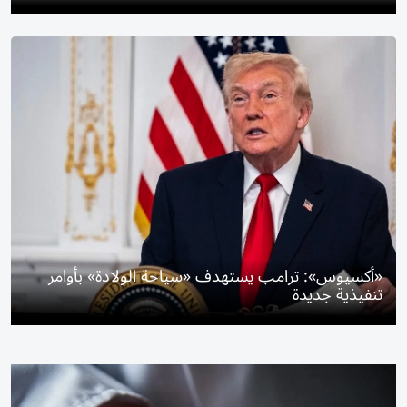
«أكسيوس»: ترامب يستهدف «سياحة الولادة» بأوامر
تنفيذية جديدة