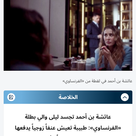
عائشة بن أحمد في لقطة من «الفرنساوي»
الخلاصة
عائشة بن أحمد تجسد ليلى والي بطلة
«الفرنساوي»: طبيبة تعيش عنفاً زوجياً يدفعها