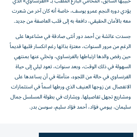
حبيبها السابق، المحامي البارع الملقب بـ «الفرنساوي» الذي
يؤدي دوره النجم عمرو يوسف، خاصة أنه كان آخر من شعرت
معه بالأمان الحقيقي، دافعة به إلى قلب العاصفة من جديد.
جسدت عائشة بن أحمد دور أنثى صادقة في مشاعرها على
الرغم من مرور السنوات، معتزة بذاتها رغم انكسار قلبها قديماً
حين رفض والدها ارتباطها بالفرنساوي، وتخلي عنها بمنتهي
السهولة في ذلك الوقت، وبعد سنوات، تعود ليلي إلى حياة
الفرنساوي في حالة من اللجوء، متأملة في أن يساعدها على
الانفصال عن زوجها العنيف الذي ورطها اسماً في استثمارات
ومشاريع تجهل تفاصيلها. ويشارك في بطولة المسلسل جمال
سليمان، بيومي فؤاد، أحمد فؤاد سليم، سوسن بدر.