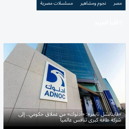
مصر
نجوم ومشاهير
مسلسلات مصرية
اقرأ المزيد
«فاينانشل تايمز»: «أدنوك» من عملاق حكومي.. إلى
شركة طاقة كبرى تنافس عالمياً