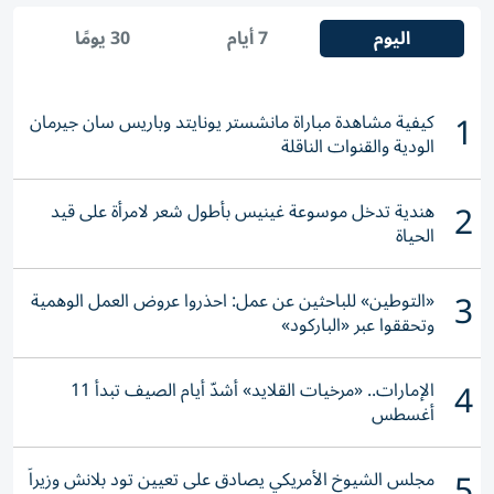
اليوم
7 أيام
30 يومًا
1
كيفية مشاهدة مباراة مانشستر يونايتد وباريس سان جيرمان
الودية والقنوات الناقلة
2
هندية تدخل موسوعة غينيس بأطول شعر لامرأة على قيد
الحياة
3
«التوطين» للباحثين عن عمل: احذروا عروض العمل الوهمية
وتحققوا عبر «الباركود»
4
الإمارات.. «مرخيات القلايد» أشدّ أيام الصيف تبدأ 11
أغسطس
5
مجلس الشيوخ الأمريكي يصادق على تعيين تود بلانش وزيراً