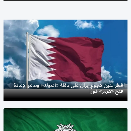
قطر تدين هجوم إيران على ناقلة «أدنوك» وتدعو لإعادة
فتح «هرمز» فوراً