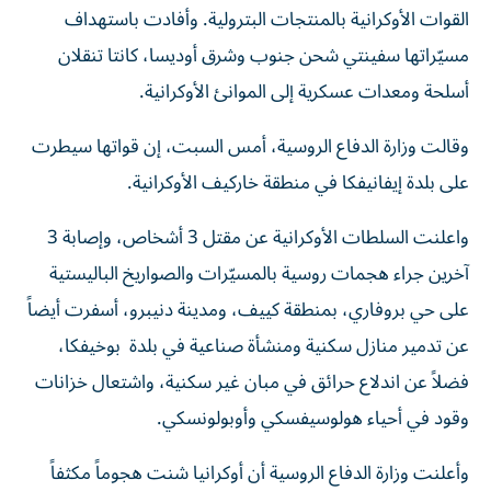
القوات الأوكرانية بالمنتجات البترولية. وأفادت باستهداف
مسيّراتها سفينتي شحن جنوب وشرق أوديسا، كانتا تنقلان
أسلحة ومعدات عسكرية إلى الموانئ الأوكرانية.
و​قالت وزارة ‌الدفاع ‌الروسية، أمس السبت، ‌إن قواتها سيطرت
على بلدة إيفانيفكا ​في منطقة ‌خاركيف الأوكرانية.
واعلنت السلطات الأوكرانية عن مقتل 3 أشخاص، وإصابة 3
آخرين جراء هجمات روسية بالمسيّرات والصواريخ الباليستية
على حي بروفاري، بمنطقة كييف، ومدينة دنيبرو، أسفرت أيضاً
عن تدمير منازل سكنية ومنشأة صناعية في بلدة بوخيفكا،
فضلاً عن اندلاع حرائق في مبان غير سكنية، واشتعال خزانات
وقود في أحياء هولوسيفسكي وأوبولونسكي.
وأعلنت وزارة الدفاع الروسية أن أوكرانيا شنت هجوماً مكثفاً