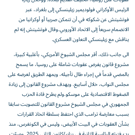
الرئيس الأوكراني فولوديمير ​زيلينسكي إلى بلغراد، عبر
فوتشيتش عن شكوكه في أن تتمكن صربيا أو أوكرانيا ‌من
الانضمام سريعاً إلى الاتحاد الأوروبي.وقال فوتشيتش إنه لم
يناقش مع زيلينسكي التعاون العسكري.
الى جانب ذلك، أقر مجلس الشيوخ الأمريكي، بأغلبية كبيرة،
مشروع قانون يفرض عقوبات شاملة على روسيا، ما يسمح
بالمضي قدماً في إجراء طال تأجيله، ويمهد الطريق لعرضه على
مجلس النواب، خلال أسابيع. ويهدف مشروع القانون إلى زيادة
الضغوط الاقتصادية ​على موسكو.ولم يطرح قادة الحزب
الجمهوري في مجلس الشيوخ مشروع القانون للتصويت سابقا
بسبب معارضة ترامب الذي احتفظ بسلطة اتخاذ القرارات
بشأن العقوبات في البيت الأبيض، وليس في الكونغرس، منذ
بدء فترته الرئاسية الثانية في يناير/كانون الثاني 2025. وصوّت