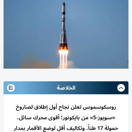
الخلاصة
روسكوسموس تعلن نجاح أول إطلاق لصاروخ
«سويوز-5» من بايكونور؛ أقوى محرك سائل،
حمولة 17 طناً، وتكاليف أقل لوضع الأقمار بمدار