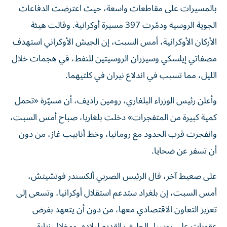
بالمسيرات على مقاطعات واسعة، حيث اعترضت الدفاعات
الجوية الروسية ودمّرت 397 مسيرة أوكرانية. وقالت هيئة
الأركان الأوكرانية، أمس السبت، ‌إن الجيش ‌الأوكراني استهدف
مصفاتي ‌إيلسكي وسيزران الروسيتين للنفط، في هجمات خلال
الليل، مما تسبب في اندلاع نيران في ​كلتيهما.
وأعلن رئيس الوزراء البلغاري، رومين راديف، أن مسيّرة «تحمل
كمية كبيرة من المتفجرات» دخلت بلغاريا، صباح أمس السبت،
وانفجرت قرب الحدود مع رومانيا، وخط أنابيب غاز، من دون
أن تسفر عن ضحايا.
على صعيط آخر، قال الرئيس الصربي ألكسندر فوتشيتش،
أمس السبت، إن بلغراد ستدعم استقلال أوكرانيا، وتسعى إلى
تعزيز التعاون الاقتصادي معها، من دون أن ‌يتعهد بفرض
عقوبات على روسيا، الحليف القديم لبلاده. ووخلال زيارة