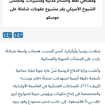
ومصافي نفط وخسائر مدنية ومسيّرات؛ ومجلس
الشيوخ الأمريكي يقر مشروع عقوبات شاملة على
موسكو
صعّدت روسيا وأوكرانيا، أمس السبت، هجمات واسعة متبادلة
ركزت على المنشآت الحيوية والعسكرية.
وأعلنت وزارة الدفاع الروسية شنّ غارة جوية ليلية جماعية
بأسلحة دقيقة أرضية استهدفت منشأة «فاير بوينت»
(كييف-111)، للصناعات العسكرية في العاصمة الأوكرانية،
والمتخصصة في إنتاج مكونات ورؤوس حربية لصواريخ كروز
«إف بي-5 فلامينغو»، إلى جانب تدمير مستودع وقود يزود