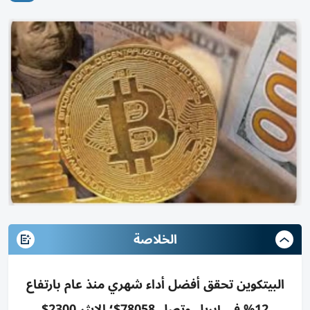
الخلاصة
البيتكوين تحقق أفضل أداء شهري منذ عام بارتفاع
12% في إبريل وتصل 78058$؛ الإيثر 2300$