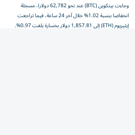
انخفاضا بنسبة 1.02% خلال آخر 24 ساعة، فيما تراجعت
إيثيريوم (ETH) إلى 1,857.81 دولار بخسارة بلغت 0.97%.
كما انخفضت سولانا (SOL) إلى 72.84 دولار، متراجعة بنسبة
0.75%، بينما سجلت الريبل (XRP) مستوى 1.07 دولار
بانخفاض قدره 0.92% خلال الفترة نفسها.
وتأتي هذه التحركات في ظل استمرار متابعة المستثمرين
للتطورات الاقتصادية العالمية، إضافة إلى تدفقات السيولة نحو
الأصول الرقمية، وتشير تقارير إلى استمرار اهتمام المؤسسات
بالعملات المشفرة.
المقالة التالية