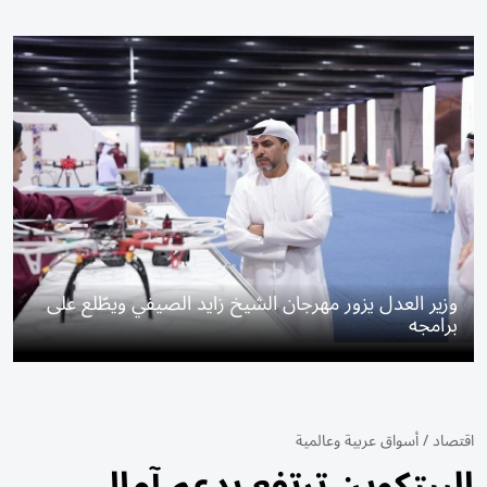
وزير العدل يزور مهرجان الشيخ زايد الصيفي ويطّلع على
برامجه
اقتصاد
/
أسواق عربية وعالمية
البيتكوين ترتفع بدعم آمال