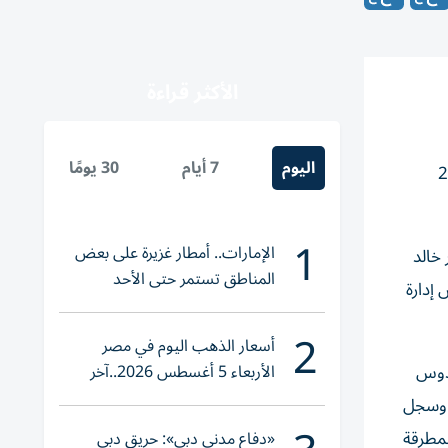
الأكثر قراءة
اليوم
7 أيام
30 يومًا
ت تحت 20 عاماً، بعد مشاركتها الناجحة في البطولة العربية الـ21
1
الإمارات.. أمطار غزيرة على بعض
خالد
المناطق تستمر حتى الأحد
إدارة
2
أسعار الذهب اليوم في مصر
الأربعاء 5 أغسطس 2026..آخر
قدوس
تحديث لعيار 21
 الولايات الأمريكية بعدما فاز بالمركز الأول بزمن 20.74 ثانية. وسجل
لمطرقة
«دفاع مدني دبي»: حريق دبي