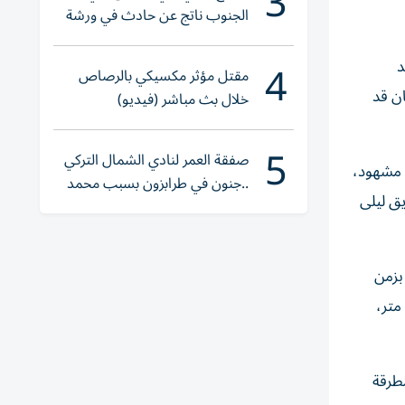
3
الجنوب ناتج عن حادث في ورشة
ولا إصابات
4
عد
مقتل مؤثر مكسيكي بالرصاص
ر بزمن 20.74 ثانية، بعدما كان قد
خلال بث مباشر (فيديو)
5
صفقة العمر لنادي الشمال التركي
ي، وعبدالله مشهود،
..جنون في طرابزون بسبب محمد
ع 4×100 متر بزمن 46.65 ثانية، عن طريق ليلى
صلاح
الله مشهود برونزية 100 متر شباب بزمن
10.86 ثانية، وأضافت سارة فهد برونزية سباق 100 متر شابات، كما توجت إليازية طارق ببرونزية رمي الرمح بعدما سجلت 32.79 متر،
مطرقة