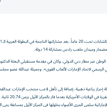
عاد إلى البلاد بعثة منتخب الإمارات لألعاب القوى للشباب والشابا
ر وميدان ملعب رادس بمشاركة 14 دولة.
لوطن عبر مطار دبي الدولي، وكان في مقدمة مستقبلي البعثة الدكتور 
 الرسمي لاتحاد الإمارات لألعاب القوى»، وجميلة عبدالله عضو مجلس 
ولة إحراز رباعية ذهبية، إضافة إلى تأهل لاعب منتخب الإمارات عبدال
علي، إلى بطولة العالم للشباب في سباق 200 متر عدو، والمقررة في
الإماراتية سلمى المري الأضواء بحلولها في المركز الأول بمسابقة رمي ا