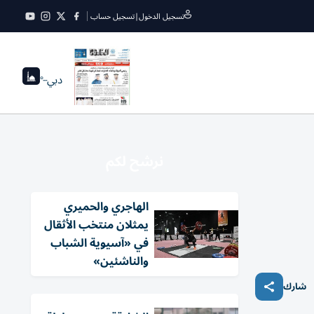
تسجيل الدخول
|
تسجيل حساب
دبي
--°
نرشح لكم
الهاجري والحميري
يمثلان منتخب الأثقال
في «آسيوية الشباب
والناشئين»
شارك