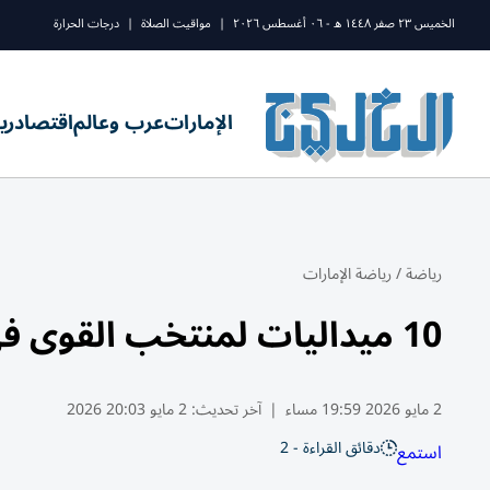
الخميس ٢٣ صفر ١٤٤٨ ه - ٠٦ أغسطس ٢٠٢٦
|
مواقيت الصلاة
|
درجات الحرارة
الإمارات
عرب وعالم
اقتصاد
ري
رياضة
/
رياضة الإمارات
10 ميداليات لمنتخب القوى في ختام «عربية تونس»
2 مايو 2026 19:59 مساء
|
آخر تحديث:
2 مايو 20:03 2026
دقائق القراءة - 2
استمع