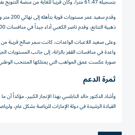
بتسجيله 61.47 متراً، وكان قريباً للغاية من منصة التتويج بفارق 2 سنتيمتر فقط عن الميدالية البرونزية.
ذهبية التتابع، وقدم ناصر الكعبي أداء جيداً في منافسات 800 متر.
وعلى صعيد اللاعبات الواعدات، كانت سمر صالح قريبة من 
واعدة في منافسات القفز بالزانة، إلى جانب المستويات الجي
صورة عكست عمق المواهب التي يمتلكها المنتخب الوطني
ثمرة الدعم
وأشاد الدكتور خالد النابلسي بهذا الإنجاز الكبير، مؤكداً أن 
القيادة الرشيدة في دولة الإمارات للرياضة بشكل عام، ولر