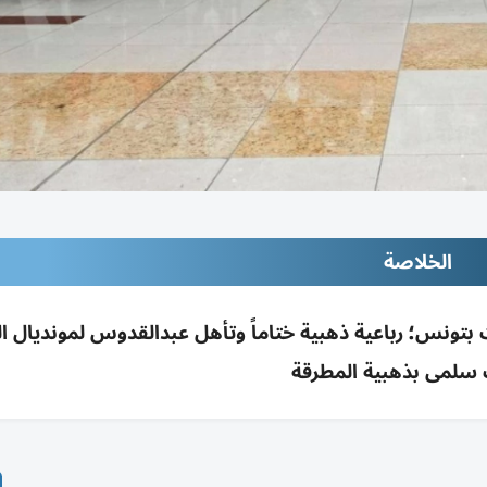
الخلاصة
ت لألعاب القوى يحصد 10 ميداليات بتونس؛ رباعية ذهبية ختاماً وتأهل عبدالقدوس لموندي
 سلمى بذهبية المطرقة