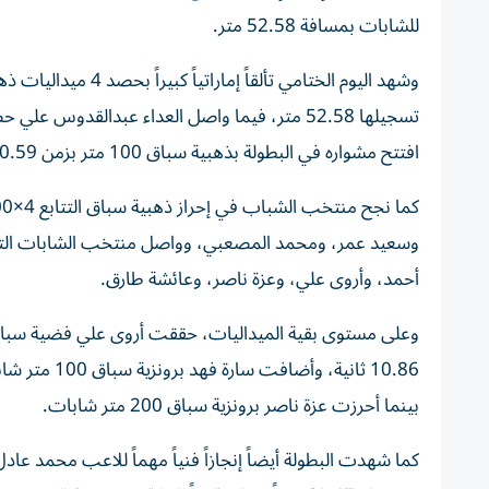
للشابات بمسافة 52.58 متر.
وشهد اليوم الختامي ت
افتتح مشواره في البطولة بذهبية سباق 100 متر بزمن 10.59 ثانية، محطماً الرقم الإماراتي لفئة الشباب المسجل منذ 21 عاماً.
أحمد، وأروى علي، وعزة ناصر، وعائشة طارق.
بينما أحرزت عزة ناصر برونزية سباق 200 متر شابات.
كما شهدت البطولة أيضاً إنجازاً فنياً مهماً للاعب محمد عا