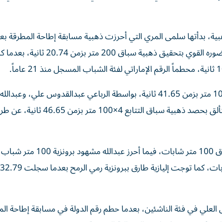
ألقاً إماراتياً كبيراً بحصد 4 ميداليات ذهبية، بدأتها سلمى المري التي أحرزت ذهبية مسابقة إطاحة المطرقة ب
تسجيلها 52.58 متر، فيما واصل العداء عبدالقدوس علي حضوره القوي بتحقيق ذهبية سباق 200 مت
كما نجح منتخب الشباب في إحراز ذهبية سباق التتابع 4×100 متر بزمن 41.65 ثانية، بواسطة الرباعي عبدالقدوس عل
وسعيد عمر، ومحمد المصعبي، وواصل منتخب الشابات التألق بحصد ذهبية سباق التتاب
وعلى مستوى بقية الميداليات، حققت أروى علي فضية سباق 100 متر شابات، فيما أحرز عبد
دل العلي في فئة الناشئين، بعدما حطم رقم الدولة في مسابقة إطاحة ال