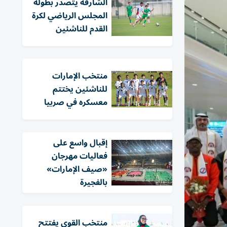
الشارقة يتصدر بطولة
المجلس الرياضي لكرة
القدم للناشئين
منتخب الإمارات
للناشئين يختتم
معسكره في صربيا
إقبال واسع على
فعاليات مهرجان
«صيف الإمارات»
بالفجيرة
منتخب القوى يفتتح