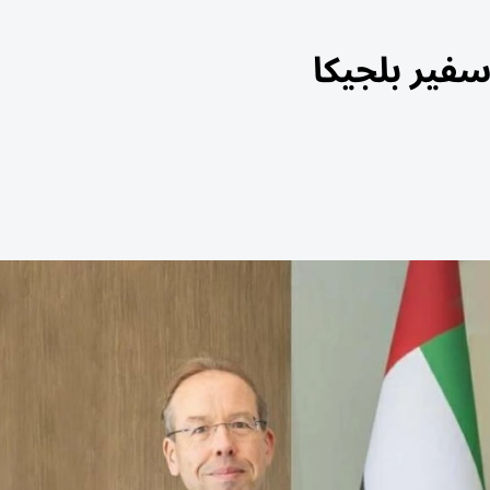
فير بلجيكا