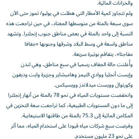
ولم تتجاوز ‌كمية الأمطار التي هطلت في يوليو/ تموز حتى الآن
سوى سبعة بالمئة من متوسطها المعتاد، ‌في حين تراجعت هذه
النسبة إلى واحد بالمئة في ⁠بعض مناطق جنوب إنجلترا. وتشهد
مناطق واسعة في وسط البلاد وشرقها وجنوبها «جفافا
مفاجئا»، يتفاقم بوتيرة سريعة.
وأُعلنت حالة الجفاف رسميا في سبع مناطق، وهي لندن
وإيست أنجليا ووادي التيمز وهامبشاير وجزيرة وايت ​وديفون
وكورنوال وويست ميدلاندز وويسيكس.
وانخفضت مستويات المياه ‌في نحو 78 بالمئة من أنهار إنجلترا
إلى ما دون المستويات الطبيعية، كما تراجعت سعة التخزين ⁠في
المكامن المائية إلى 75.3 بالمئة من طاقتها الاستيعابية.
وفرضت سبع شركات مياه قيودا على استخدام المياه، مما أثر ​
على ‌نحو 23 مليون مستخدم.