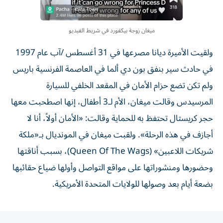
ميغان زوجة بيكفورد في شريط الفيديو
ولقيت الأميرة ديانا مصرعها في 31 أغسطس /آب عام 1997
في حادث سير بنفق بون دي ألما في العاصمة الفرنسية باريس
ولم تكن تضع حزام الأمان في المقعد الخلفي للسيارة
المرسيدس وقالت ميغان، الأم لـ3 أطفال، إنها اصطحبت معها
حجر كريستال تحتفظ به للحماية وقالت: «الأمان أولاً، أنا لا
أجازف في هذه الرحلة». ولقبت ميغان في المونديال بـ«ملكة
شريكات اللاعبين» (Queen Of The Wags)، بسبب أناقتها
وحضورها ومنشوراتها على مواقع التواصل وأولها ضياع حقائبها
بضعة أيام بعد وصولها للولايات المتحدة الأمريكية.