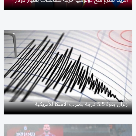
أمريكا تعتزم منح كولومبيا حزمة مساعدات بمليار دولار
زلزال بقوة 5.5 درجة يضرب ألاسكا الأمريكية