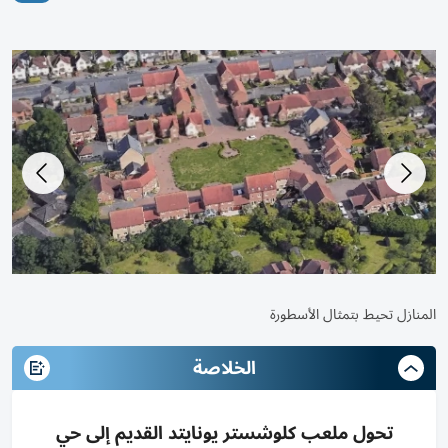
تمثال بيتر رايت في ساحة وسط المنازل
الم
الخلاصة
تحول ملعب كلوشستر يونايتد القديم إلى حي