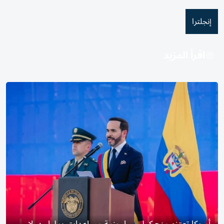
إنجلترا
اقرأ المزيد