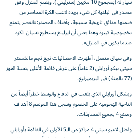
سياراته (بمجموع 10 ملايين إسترليني ). ويضم المنزل وفق
مصدر في البلدية كل شيء يريده لاعب الكرة المعاصر من
ضمنها حدائق تاريخية مسيجة، وأضاف المصدر:«القصر يتمتع
بخصوصية كبيرة وهذا يعني أن ايرلينغ يستطيع نسيان الكرة
عندما يكون في المنزل».
وفي سياق متصل، أظهرت الاحصائيات تربع نجم مانشستر
سيتي نيكو أورايلي (2 عاماً) على عرش قائمة الأعلى بنسبة الفوز
(77 بالمئة ) في البريميرليغ.
ويشكل أورايلي الذي يلعب في الدفاع والوسط خطراً أيضاً من
الناحية الهجومية على الخصوم وسجل هذا الموسم 8 أهداف
وصنع 4 بجميع المسابقات.
واحتل لاعبو سيتي 4 مراكز من الـ5 الأولى في القائمة بأورايلي