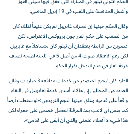
الحكم أنتوني تيلور في المباراة التي حقق فيها سيتي الفوز
وأشعل المنافسة على اللقب في 19 إبريل الماضي.
وقال الحكم حينها إن تصرف غابرييل لم يكن عنيفاً لذلك كان
من الصعب على حكم الفار جون برووكس الاعتراض، لكن
عضوين من الرابطة يعتقدان أن تيلور كان متساهلاً مع غابرييل
لكن رغم الاعتقاد صوت 4 من أصل 5 في اللجنة لصحة تصرف
غرفة الفار في عدم التدخل بقرار الحكم.
الطرد كان ليحرم المتصدر من خدمات مدافعه 3 مباريات وقال
العديد من المحللين إن هالاند أسدى خدمة لغابرييل في البقاء
واقفاً على قدميه وعلق حينها النجم النرويجي:«لو سقطت أرضاً
كما يفعل أي لاعب بعد العرقلة لحصل خصمي على حمراء لكن
هذا شيء لا أفعله، علمني والدي أن أبقى على قدمي».