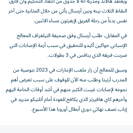
ويعتقد هالاند ومدربه أنه لا جدوى من انتقاد التحكيم وأن فارق
النقاط الثلاث بينه وبين أرسنال يأتي من خلال المثابرة حتى آخر
نفس بدءاً من رحلة الفريق لإيفرتون مساء الاثنين.
في المقابل، طلب أرسنال وفق صحيفة التيلغراف المعالج
الإسباني خواكين أكيدو للتحقيق في سبب أزمة الإصابات التي
ضربت فريقه الذي ينافس في 3 بطولات.
وسبق للمعالج أن زار ملعب الإمارات في 2023 بتوصية من
المدرب أرتيتا وطلب منه الآن للوقوف على سبب تعرض أهم
نجومه لإصابات غيبت الكثير منهم في أشد أوقات الحاجة اليهم
وآخرهم كاي هافيرتز الذي يكافح للعودة أمام أتلتيكو مدريد في
إياب نصف نهائي دوري أبطال أوروبا هذا الأسبوع.