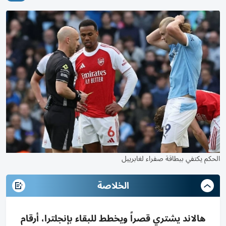
الحكم يكتفي ببطاقة صفراء لغابرييل
الخلاصة
هالاند يشتري قصراً ويخطط للبقاء بإنجلترا، أرقام