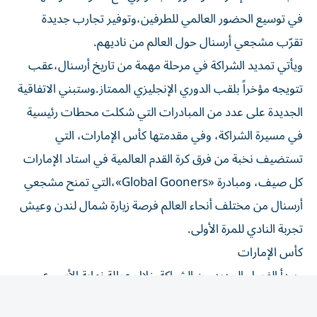
في توسيع الحضور العالمي للطرفين،وتوفير تجارب جديدة
تقرّب مشجعي أرسنال حول العالم من ناديهم.
ويأتي تمديد الشراكة في مرحلة مهمة من تاريخ أرسنال،عقب
تتويجه مؤخراً بلقب الدوري الإنجليزي الممتاز.وستبني الاتفاقية
الجديدة على عدد من المبادرات التي شكلت محطات رئيسية
في مسيرة الشراكة، وفي مقدمتها كأس الإمارات، التي
تستضيف نخبة من فرق كرة القدم العالمية في استاد الإمارات
كل صيف، ومبادرة «Global Gooners»،التي تمنح مشجعي
أرسنال من مختلف أنحاء العالم فرصة زيارة شمال لندن وعيش
تجربة النادي للمرة الأولى.
كأس الإمارات
ويبدأ الفصل الجديد من الشراكة خلال عطلة نهاية الأسبوع،
عندما يستضيف أرسنال فريق بوروسيا دورتموند في شمال
لندن ضمن بطولة كأس الإمارات. ويتضمن برنامج الفعالية