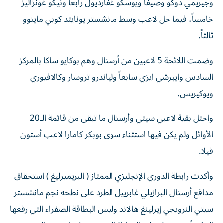
وجيريمي دوكو وصيفاً ويوسكو غفارديول رابعاً ونيكو غونزاليز
خامساً، فيما حل لاعب وسط مانشستر يونايتد كوبي ماينوو
ثالثاً.
وضمت اللائحة 5 لاعبين من أرسنال وهم بوكايو ساكا بالمركز
السادس وايبرشي ايزي سابعاً ولياندرو تروسار وكالافيوري
ويوكيريس.
واحتل بقية لاعبي سيتي وأرسنال ما تبقى من قائمة الـ20
الأوائل ولم يكن فيها استثناء سوى بوبكر كامارا لاعب أستون
فيلا.
وأكدت رابطة الدوري الإنجليزي الممتاز ( البريميرليغ ) استحقاق
مدافع أرسنال البرازيلي غابرييل الطرد على نطحه نجم مانشستر
سيتي النرويجي إيرلينغ هالاند وليس البطاقة الصفراء التي رفعها