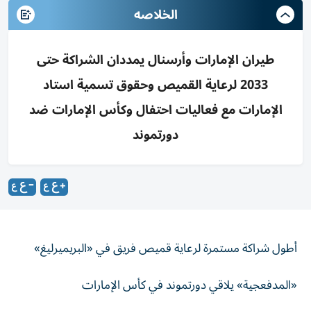
الخلاصه
طيران الإمارات وأرسنال يمددان الشراكة حتى
2033 لرعاية القميص وحقوق تسمية استاد
الإمارات مع فعاليات احتفال وكأس الإمارات ضد
دورتموند
أطول شراكة مستمرة لرعاية قميص فريق في «البريميرليغ»
«المدفعجية» يلاقي دورتموند في كأس الإمارات
‌أعلنت طيران الإمارات ونادي أرسنال لكرة القدم،الخميس