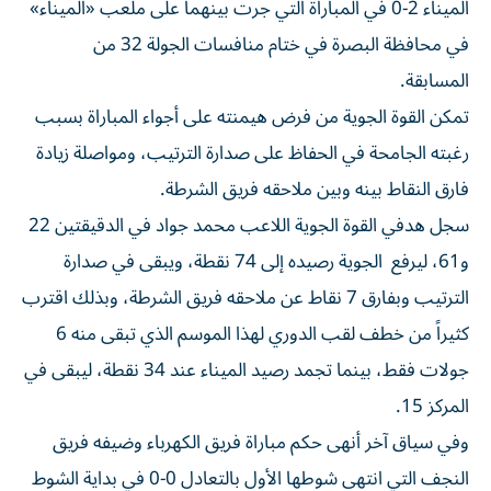
الميناء 2-0 في المباراة التي جرت بينهما على ملعب «الميناء»
في محافظة البصرة في ختام منافسات الجولة 32 من
المسابقة.
تمكن القوة الجوية من فرض هيمنته على أجواء المباراة بسبب
رغبته الجامحة في الحفاظ على صدارة الترتيب، ومواصلة زيادة
فارق النقاط بينه وبين ملاحقه فريق الشرطة.
سجل هدفي القوة الجوية اللاعب محمد جواد في الدقيقتين 22
و61، ليرفع الجوية رصيده إلى 74 نقطة، ويبقى في صدارة
الترتيب وبفارق 7 نقاط عن ملاحقه فريق الشرطة، وبذلك اقترب
كثيراً من خطف لقب الدوري لهذا الموسم الذي تبقى منه 6
جولات فقط، بينما تجمد رصيد الميناء عند 34 نقطة، ليبقى في
المركز 15.
وفي سياق آخر أنهى حكم مباراة فريق الكهرباء وضيفه فريق
النجف التي انتهى شوطها الأول بالتعادل 0-0 في بداية الشوط