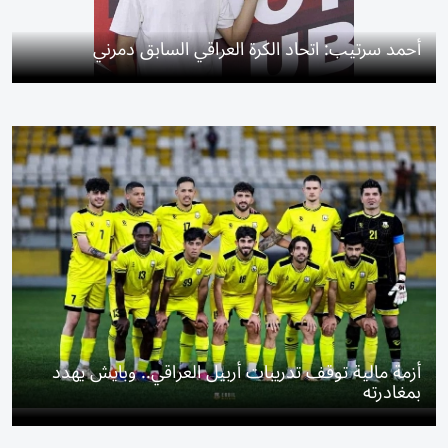
أحمد سرتيب: اتحاد الكرة العراقي السابق دمرني
أزمة مالية توقف تدريبات أربيل العراقي.. وبايش يهدد
بمغادرته