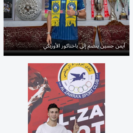
أيمن حسين ينضم إلى باختاكور الأوزبكي