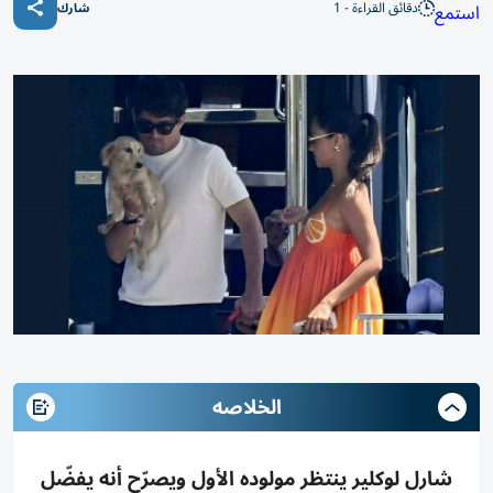
دقائق القراءة - 1
استمع
شارك
الخلاصه
شارل لوكلير ينتظر مولوده الأول ويصرّح أنه يفضّل