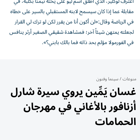
اعترف لوكلير، الذي أطلق اسم ليو على يخته تيمناً بكلبه، في
مقابلة عما إذا كان سيسمح لابنه المستقبلي بالسير على خطاه
في الرياضة وقال:«لن أكون أنا من يقرر لكن لو ترك لي القرار
لجعلته يمتهن شيئاً آخر؛ فمشاهدة شقيقي الصغير أرثر ينافس
في الفورمولا مؤلم بحد ذاته فما بالك بابني؟».
منوعات
/
سينما وفنون
غسان يَمِّين يروي سيرة شارل
أزنافور بالأغاني في مهرجان
الحمامات