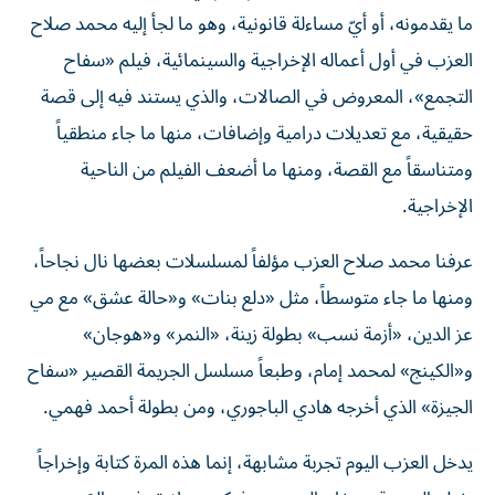
ما يقدمونه، أو أيّ مساءلة قانونية، وهو ما لجأ إليه محمد صلاح
العزب في أول أعماله الإخراجية والسينمائية، فيلم «سفاح
التجمع»، المعروض في الصالات، والذي يستند فيه إلى قصة
حقيقية، مع تعديلات درامية وإضافات، منها ما جاء منطقياً
ومتناسقاً مع القصة، ومنها ما أضعف الفيلم من الناحية
الإخراجية.
عرفنا محمد صلاح العزب مؤلفاً لمسلسلات بعضها نال نجاحاً،
ومنها ما جاء متوسطاً، مثل «دلع بنات» و«حالة عشق» مع مي
عز الدين، «أزمة نسب» بطولة زينة، «النمر» و«هوجان»
و«الكينج» لمحمد إمام، وطبعاً مسلسل الجريمة القصير «سفاح
الجيزة» الذي أخرجه هادي الباجوري، ومن بطولة أحمد فهمي.
يدخل العزب اليوم تجربة مشابهة، إنما هذه المرة كتابة وإخراجاً