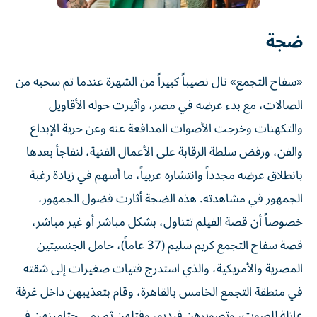
ضجة
«سفاح التجمع» نال نصيباً كبيراً من الشهرة عندما تم سحبه من
الصالات، مع بدء عرضه في مصر، وأثيرت حوله الأقاويل
والتكهنات وخرجت الأصوات المدافعة عنه وعن حرية الإبداع
والفن، ورفض سلطة الرقابة على الأعمال الفنية، لنفاجأ بعدها
بانطلاق عرضه مجدداً وانتشاره عربياً، ما أسهم في زيادة رغبة
الجمهور في مشاهدته. هذه الضجة أثارت فضول الجمهور،
خصوصاً أن قصة الفيلم تتناول، بشكل مباشر أو غير مباشر،
قصة سفاح التجمع كريم سليم (37 عاماً)، حامل الجنسيتين
المصرية والأمريكية، والذي استدرج فتيات صغيرات إلى شقته
في منطقة التجمع الخامس بالقاهرة، وقام بتعذيبهن داخل غرفة
عازلة للصوت، وتصويرهن فيديو، وقتلهن ثم رمي جثامينهن في