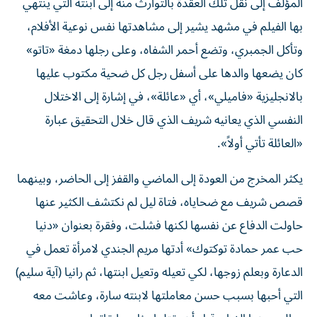
المؤلف إلى نقل تلك العقدة بالتوارث منه إلى ابنته التي ينتهي
بها الفيلم في مشهد يشير إلى مشاهدتها نفس نوعية الأفلام،
وتأكل الجمبري، وتضع أحمر الشفاه، وعلى رجلها دمغة «تاتو»
كان يضعها والدها على أسفل رجل كل ضحية مكتوب عليها
بالانجليزية «فاميلي»، أي «عائلة»، في إشارة إلى الاختلال
النفسي الذي يعانيه شريف الذي قال خلال التحقيق عبارة
«العائلة تأتي أولاً».
يكثر المخرج من العودة إلى الماضي والقفز إلى الحاضر، وبينهما
قصص شريف مع ضحاياه، فتاة ليل لم نكتشف الكثير عنها
حاولت الدفاع عن نفسها لكنها فشلت، وفقرة بعنوان «دنيا
حب عمر حمادة توكتوك» أدتها مريم الجندي لامرأة تعمل في
الدعارة وبعلم زوجها، لكي تعيله وتعيل ابنتها، ثم رانيا (آية سليم)
التي أحبها بسبب حسن معاملتها لابنته سارة، وعاشت معه