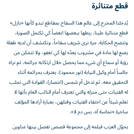
قطع متناثرة
يُدخلنا المخرج إلى عالم هذا السفاح بمقاطع تبدو كأنها «بازل»
قطع متناثرة علينا، ربطها ببعضها ابعضاً كي تكتمل الصورة،
وتتضح الحكاية. مرة نرى شريف سفاحاً، ونكتشف أن لديه طفلة
يضع لها مادة في مشروب يعدّه لها كي تغفو، ولا تتمكن من
رؤية أو سماع أي شيء مما يحصل خلال ارتكابه جرائمه، ثم نراه
جالساً أمام وكيل النيابة (نور محمود)، يعترف بجرائمه أثناء
التحقيق معه، ثم تدخل أم شمس (انتصار)، القوادة التي تجلب
له الفتيات حتى منزله والتي تعترف أمام النائب العام بأنها لا
تعلم شيئاً عن اختفاء الفتيات وقتلهن، بعبارة أرادها المؤلف
ساخرة «نجاسة آه، بس دم لا».
يحوّل العزب فيلمه إلى مجموعة قصص تفصل بينها عناوين