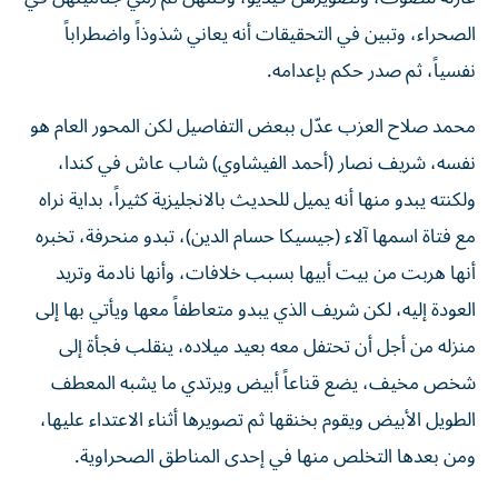
الصحراء، وتبين في التحقيقات أنه يعاني شذوذاً واضطراباً
نفسياً، ثم صدر حكم بإعدامه.
محمد صلاح العزب عدّل ببعض التفاصيل لكن المحور العام هو
نفسه، شريف نصار (أحمد الفيشاوي) شاب عاش في كندا،
ولكنته يبدو منها أنه يميل للحديث بالانجليزية كثيراً، بداية نراه
مع فتاة اسمها آلاء (جيسيكا حسام الدين)، تبدو منحرفة، تخبره
أنها هربت من بيت أبيها بسبب خلافات، وأنها نادمة وتريد
العودة إليه، لكن شريف الذي يبدو متعاطفاً معها ويأتي بها إلى
منزله من أجل أن تحتفل معه بعيد ميلاده، ينقلب فجأة إلى
شخص مخيف، يضع قناعاً أبيض ويرتدي ما يشبه المعطف
الطويل الأبيض ويقوم بخنقها ثم تصويرها أثناء الاعتداء عليها،
ومن بعدها التخلص منها في إحدى المناطق الصحراوية.