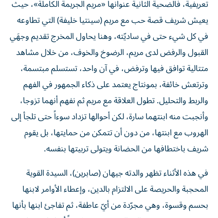
تعريفية، فالضحية الثانية عنوانها «مريم الجريمة الكاملة»، حيث
يعيش شريف قصة حب مع مريم (سينتيا خليفة) التي تطاوعه
في كل شيء حتى في ساديّته، وهنا يحاول المخرج تقديم وجهَي
القبول والرفض لدى مريم، الرضوخ والخوف، من خلال مشاهد
متتالية توافق فيها وترفض، في آن واحد، تستسلم مبتسمة،
وترتعش خائفة، بمونتاج يعتمد على ذكاء الجمهور في الفهم
والربط والتحليل. تطول العلاقة مع مريم ثم نفهم أنهما تزوجا،
وأنجبت منه ابنتهما سارة، لكن أحوالها تزداد سوءاً حتى تلجأ إلى
الهروب مع ابنتها، من دون أن تتمكن من حمايتها، بل يقوم
شريف باختطافها من الحضانة ويتولى تربيتها بنفسه.
في هذه الأثناء تظهر والدته جيهان (صابرين)، السيدة القوية
المحجبة والحريصة على الالتزام بالدين، وإعطاء الأوامر لابنها
بحسم وقسوة، وهي مجرّدة من أيّ عاطفة، ثم تفاجئ ابنها بأنها