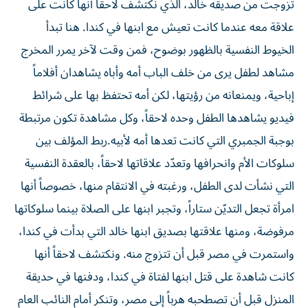
تزوجت من صديقه خالد، الذي نكتشف لاحقاً أنها كانت على
علاقة معه عندما كانت تعيش مع ابنها في كندا. هنا تبدأ
الخيوط النفسية بالظهور بوضوح، فمن وقت لآخر يمرر المخرج
مشاهد لطفل يرى من خلف الباب أمه وأباه يشاهدان أفلاماً
إباحية، ويمنعانه من رؤيتها، لكن أمه تحتفظ بها على شرائط
فيديو يشاهدها الطفل وحده لاحقاً، وكل مشاهدة تكون مرتبطة
بوجبة الجمبري التي كانت تعدها أمه لأبيه.ربط المؤلف بين
سلوكات الأم وانحرافها وتعدّد علاقاتها لاحقاً، بالعقدة النفسية
التي نشأت لدى الطفل، ورغبته في الانتقام منها، خصوصاً أنها
امرأة تجعل التديّن ستاراً، وتجبر ابنها على الصلاة بينما سلوكاتها
مرفوضة، ومنها علاقتها بصديق ابنها خالد التي بدأت في كندا،
واستمرت في مصر قبل أن تتزوج منه. ونكتشف لاحقاً أنها
كانت شاهدة على قتل ابنها لفتاة في كندا، ودفنها في حديقة
المنزل قبل أن تصطحبه هرباً إلى مصر، وتنكر أمام النائب العام