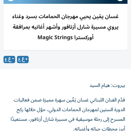
غسان يمّين يحيي مهرجان الحمامات بسرد وغناء
يروي مسيرة شارل أزنافور وأشهر أغانيه بمرافقة
أوركسترا Magic Strings
بيروت: هيام السيد
قدّم الفنان اللبناني غسان يَمِّين سهرة مميزة ضمن فعاليات
الدورة الستين لمهرجان الحمامات الدولي، حوّل خلالها ركح
المسرح إلى رحلة موسيقية في مسيرة شارل أزنافور، مستعيدًا
أبرز محطات حياته وأغنياته.