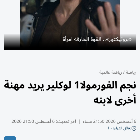
«بروتيكتور».. القوة الخارقة امرأة
رياضة
/
رياضة عالمية
نجم الفورمولا1 لوكلير يريد مهنة
أخرى لابنه
6 أغسطس 2026 21:50 مساء
|
آخر تحديث:
6 أغسطس 21:50 2026
دقائق القراءة - 1