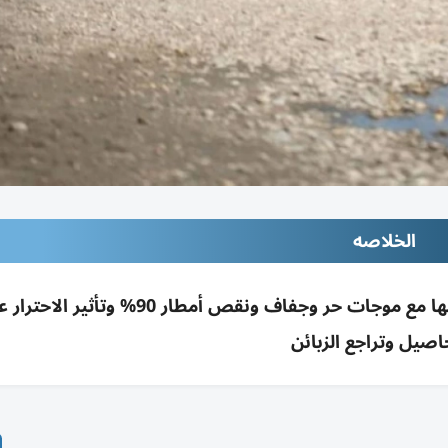
الخلاصه
النمسا تسجل 40.8° بفيينا كأعلى حرارة بتاريخها مع موجات حر وجفاف ونقص أمطار 90% وتأثير
اصيل وتراجع الزبائن