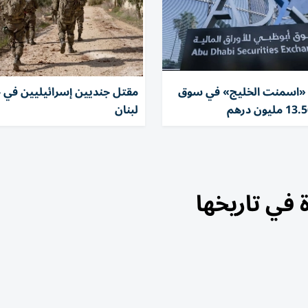
«اسمنت الخليج» في سوق
مقتل جنديين إسرائيليين في 
لبنان
في تاريخها