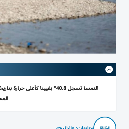
المح
متابعات: «الخليج»