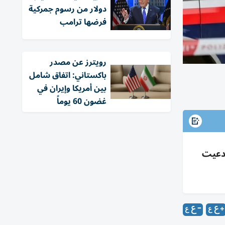
دولار من رسوم جمركية
فرضها ترامب
‏رويترز عن مصدر
باكستاني: اتفاق شامل
بين أمريكا وإيران في
غضون 60 يوماً
تُدعيت