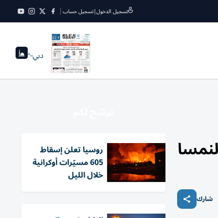
تسجيل الدخول
|
تسجيل حساب
دبي
--°
نرشح لكم
روسيا تعلن إسقاط
605 مسيّرات أوكرانية
خلال الليل
شارك