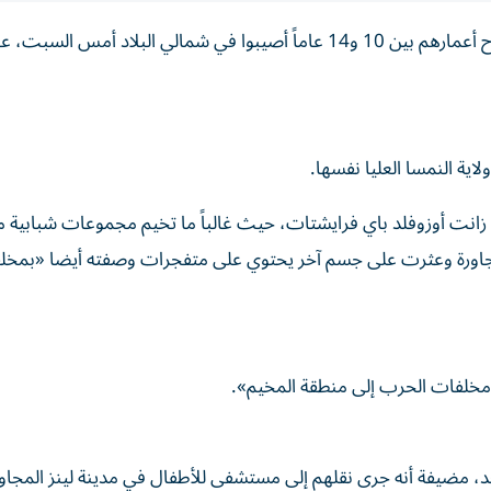
قالت الشرطة في النمسا اليوم الأحد، إن خمسة أطفال ‌تتراوح أعمارهم بين 10 و14 ​عاماً ⁠أصيبوا في شمالي البلاد أمس ‌ال
ية النمسا العليا نفسها.
 زانت أوزوفلد باي فرايشتات، حيث غالباً ما تخيم مجموعات شبابية 
مجاورة وعثرت على ‌جسم آخر يحتوي على متفجرات وصفته أيضا «بمخل
 مخلفات الحرب إلى منطقة المخيم».
، مضيفة أنه جرى نقلهم إلى مستشفى للأطفال في مدينة لينز ‌المجاور