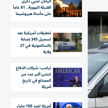
اليابان تحيي ذكرى
القنبلة النووية.. 81 عاماً
على مأساة هيروشيما
تحقيقات أمريكية بعد
تسجيل 345 إصابة
بالسالمونيلا في 27
ولاية
ترامب: شركات الدفاع
تنشئ أكبر عدد من
المصانع في تاريخ
أمريكا
أمريكا تعيد 100 مليار