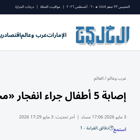
الخميس ٢٣ صفر ١٤٤٨ ه - ٠٦ أغسطس ٢٠٢٦
|
مواقيت الصلاة
|
درجات الحرارة
الإمارات
عرب وعالم
اقتصاد
ري
عرب وعالم
/
العالم
إصابة 5 أطفال جراء انفجار «مخلفات حرب» تحت نار مخيم في النمسا
3 مايو 2026 17:06 مساء
|
آخر تحديث:
3 مايو 17:29 2026
دقائق القراءة - 1
استمع