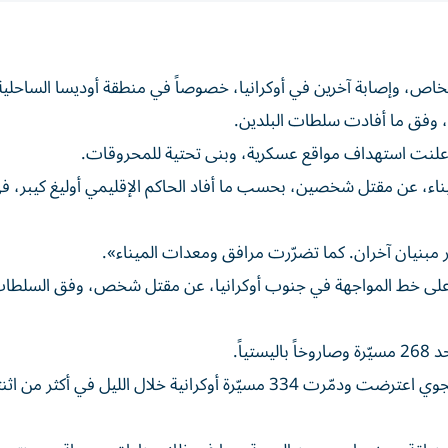
اص، وإصابة آخرين في أوكرانيا، خصوصاً في منطقة أوديسا الساحلية
 وفق ما أفادت سلطات البلدين.
نت استهداف مواقع عسكرية، وبنى تحتية للمحروقات.
اء، عن مقتل شخصين، بحسب ما أفاد الحاكم الإقليمي أوليغ كيبر، ف
ر مبنيان آخران. كما تضرّرت مرافق ومعدات الميناء».
على خط المواجهة في جنوب أوكرانيا، عن مقتل شخص، وفق السلطا
اً.
من جانبها، أفادت وزارة الدفاع الروسية بأن وحدات الدفاع الجوي اعترضت ودمّرت 334 مسيّرة أوكرانية خلال الليل