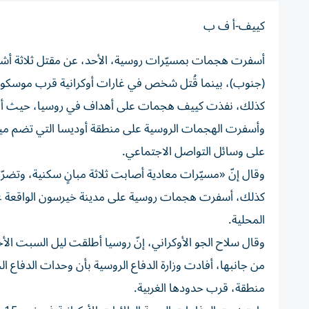
كييف-أ ف ب
أسفرت هجمات بمسيّرات روسية، الأحد، عن مقتل ثلاثة أشخ
(جنوب)، بينما قُتل شخص في غارات أوكرانية قرب موسكو،
كذلك، نفذت كييف هجمات على أهداف في روسيا، حيث أعل
وأسفرت الهجمات الروسية على منطقة أوديسا التي تضم مين
على وسائل التواصل الاجتماعي.
وقال إنّ «مسيّرات معادية أصابت ثلاثة مبانٍ سكنية، وتضرّ
كذلك، أسفرت هجمات روسية على مدينة خيرسون الواقعة 
المحلية.
وقال سلاح الجو الأوكراني، إنّ روسيا أطلقت ليل السبت الأحد 268 مسيّرة وصاروخاً باليستي
منطقة، قرب حدودها الغربية.