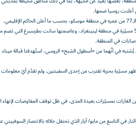
عترضت الدفاعات الجوية الطائرات الأوكرانية في نحو 15 منطقة، بعضها بعيد عن الجبهة، بما في ذلك مناطق محيطة بم
ي أعلنت روسيا ضمها.
مي.
وأفادت السلطات بأنّ الهجوم كان عنيفاً، حيث تم إسقاط 59 مسيّرة في منطقة لينينغراد، وعاصمتها سانت بطرسبرغ التي تض
 إصابات في المنطقة.
يُشتبه في أنّهما من «أسطول الشبح» الروسي، استُهدفتا قبالة ميناء
، تظهر مسيّرة بحرية تقترب من إحدى السفينتين. ولم تقدّم أيّ معلوما
ن الغارات بمسيّرات بعيدة المدى، في ظل توقف المفاوضات لإنهاء ا
 في التاسع من مايو/ أيار الذي تحتفل خلاله بالانتصار السوفييتي على