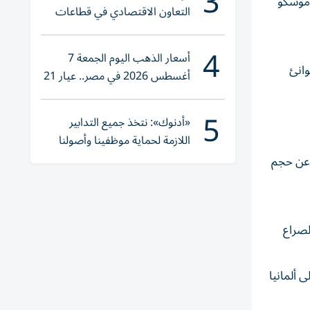
3
دينتي موسكو
التعاون الاقتصادي في قطاعات
حيوية
4
أسعار الذهب اليوم الجمعة 7
م موانئ
أغسطس 2026 في مصر.. عيار 21
يقترب من هذا الرقم
5
«أدنوك»: نتخذ جميع التدابير
اللازمة لحماية موظفينا وأصولنا
وعملياتنا
ت عن حجم
لصراع
 ألمانيا