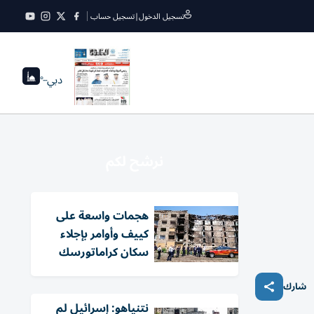
تسجيل الدخول
|
تسجيل حساب
دبي
--°
نرشح لكم
هجمات واسعة على
كييف وأوامر بإجلاء
سكان كراماتورسك
شارك
نتنياهو: إسرائيل لم