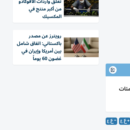
تعلّق واردات الأفوكادو
من أكبر منتج في
المكسيك
‏رويترز عن مصدر
باكستاني: اتفاق شامل
بين أمريكا وإيران في
غضون 60 يوماً
راض مئات