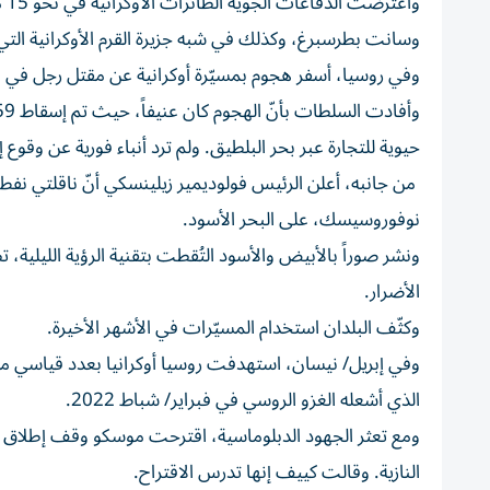
وا
وسانت بطرسبرغ، وكذلك في شبه جزيرة القرم الأوكرانية الت
وفي روسيا، أسفر هجوم بمسيّرة أوكرانية عن مقتل رجل في الـ77 من عمره في منطقة موسكو، بحسب ما أعلن الحاكم الإقلي
حيوية للتجارة عبر بحر البلطيق. ولم ترد أنباء فورية عن وقوع
من جانبه، أعلن الرئيس فولوديمير زيلينسكي أنّ ناقلتي نفط 
نوفوروسيسك، على البحر الأسود.
ونشر صوراً بالأبيض والأسود التُقطت بتقنية الرؤية الليلية
الأضرار.
وكثّف البلدان استخدام المسيّرات في الأشهر الأخيرة.
وفي إبريل/ نيسان، استهدفت روسيا أوكرانيا بعدد قياسي م
الذي أشعله الغزو الروسي في فبراير/ شباط 2022.
ومع تعثر الجهود الدبلوماسية، اقترحت موسكو وقف إطلاق النار
النازية. وقالت كييف إنها تدرس الاقتراح.