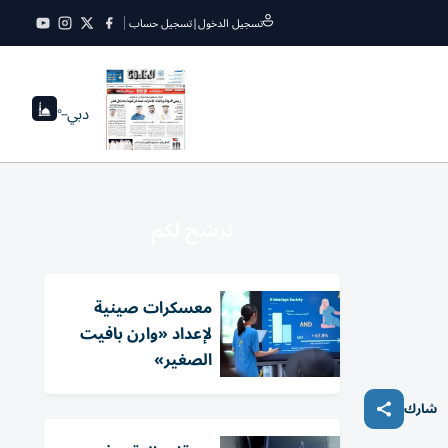
تسجيل الدخول
|
تسجيل حساب
دبي
--°
نرشح لكم
معسكرات صينية
لإعداد «وارن بافيت
الصغير»
شارك