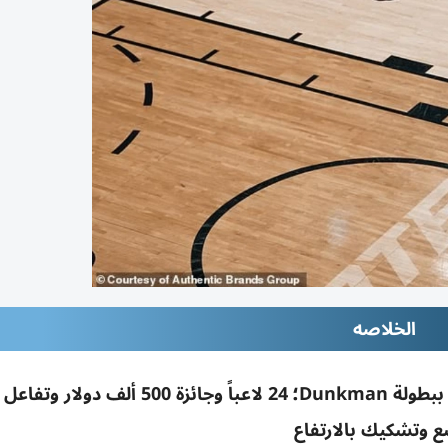
الخلاصه
شاكيل أونيل بعمر 54 يكرر قفزته ويتعلق بالشبكة ببطولة Dunkman؛ 24 لاعباً وجائزة
 وتشكيك بالارتفاع