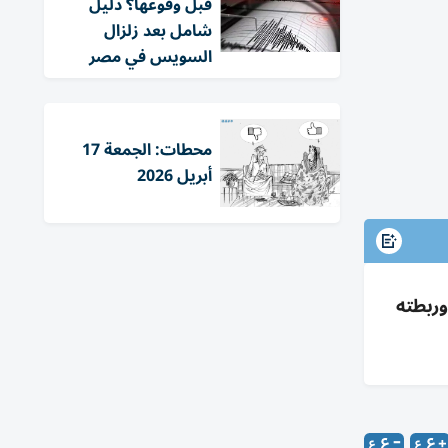
قبل وقوعها؟ دليل
شامل بعد زلزال
السويس في مصر
محطات: الجمعة 17
أبريل 2026
ربطته