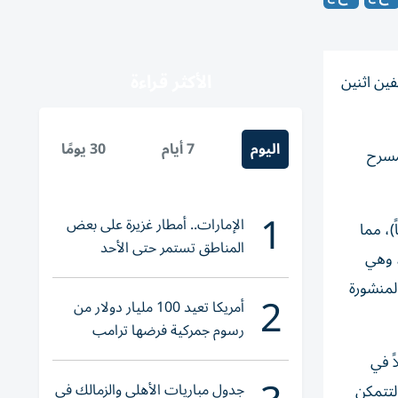
الأكثر قراءة
اتهامه بقتل موظفين اثنين
اليوم
7 أيام
30 يومًا
مسرح
1
الإمارات.. أمطار غزيرة على بعض
 فوراً على الموظف بريان سويتزر (42 عاماً)، ثم على بريانا إدواردز (35 عاماً)، مما
المناطق تستمر حتى الأحد
اللون، وهي
لمنشورة
2
أمريكا تعيد 100 مليار دولار من
رسوم جمركية فرضها ترامب
على الطريق السريع 75، حيث تجاوزت سرعة سيارة المشتبه فيه 130 ميلاً في
جدول مباريات الأهلي والزمالك في
 لتتمكن