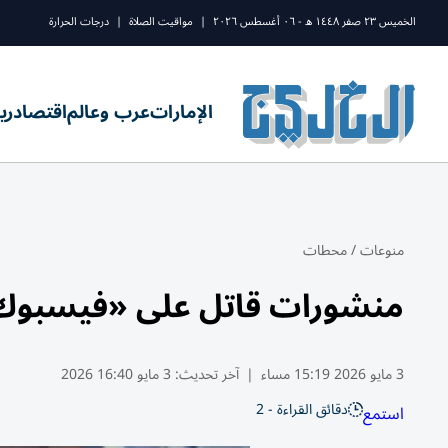
الخميس ٢٣ صفر ١٤٤٨ ه - ٠٦ أغسطس ٢٠٢٦
|
مواقيت الصلاة
|
درجات الحرارة
الإمارات
عرب وعالم
اقتصاد
ري
منوعات
/
محطات
منشورات قاتل على «فيسبوك» 
3 مايو 2026 15:19 مساء
|
آخر تحديث:
3 مايو 16:40 2026
دقائق القراءة - 2
استمع