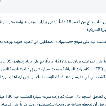
ألقت السلطات الأمنية في ولاية كنتاكي الأمريكية القبض على شاب يبلغ من العمر 18 عاماً، يُدعى برايلين ويفر، ل
ا الأمريكية.
لمشتبه فيه على موقع «فيسبوك» المحققين إلى تحديد هويته وربطه ب
وبدأت وقائع الجريمة، حين اقتحم ويفر البنك وأطلق النار
أدى إلى وفاتهما في الحال. وأفاد مكتب التحقيقات الفيدرالي (FBI) أن كاميرات المراقبة رصدت سيارة «بي إم دبليو» فضية 
ه الشخصي في «فيسبوك»، كما تطابقت الملابس التي ارتداها بصوره ا
وشهدت عملية الملاحقة مطاردة هوليوودية عالية السرعة 
ن الشرطة، قبل أن تتحطم سيارته في مدينة ليكسينغتون ويفر هارباً على قدميه،