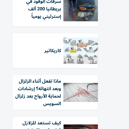
سرقات الوقود في
بريطانيا 200 ألف
إسترليني يومياً
كاريكاتير
ماذا تفعل أثناء الزلزال
وبعد انتهائه؟ إرشادات
لحماية الأرواح بعد زلزال
السويس
كيف تستعد للزلازل