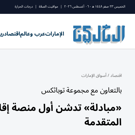
الخميس ٢٣ صفر ١٤٤٨ ه - ٠٦ أغسطس ٢٠٢٦
|
مواقيت الصلاة
|
درجات الحرارة
الإمارات
عرب وعالم
اقتصاد
ري
اقتصاد
/
أسواق الإمارات
بالتعاون مع مجموعة توباثكس
«مبادلة» تدشن أول منصة إقليم
المتقدمة