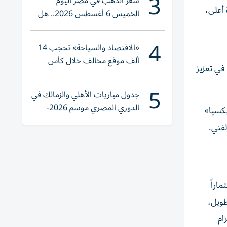
3
سعر الذهب في مصر اليوم
 أعلى،
الخميس 6 أغسطس 2026.. هل
تنوي الشراء؟
4
«الاقتصاد والسياحة» تحجب 14
ألف موقع مخالف خلال كأس
، ودورها في تعزيز
العالم 2026
5
جدول مباريات الأهلي والزمالك في
الدوري المصري موسم 2026-
كسيا»
2027
لفني.
2، والتي تضمنت استثماراً
طويل،
ام