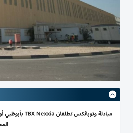
مبادلة وتوباثكس
المح