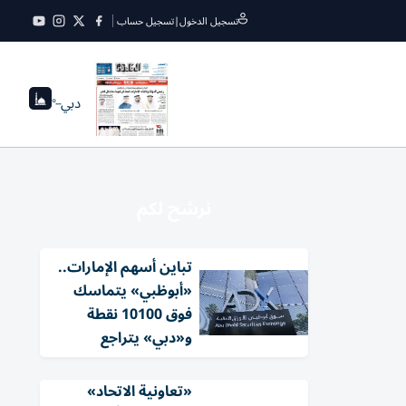
تسجيل الدخول
|
تسجيل حساب
دبي
--°
نرشح لكم
تباين أسهم الإمارات..
«أبوظبي» يتماسك
فوق 10100 نقطة
و«دبي» يتراجع
«تعاونية الاتحاد»