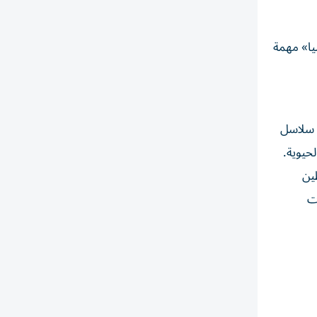
ا»
مهمة
ت سلاسل
حيوية.
ين
ات