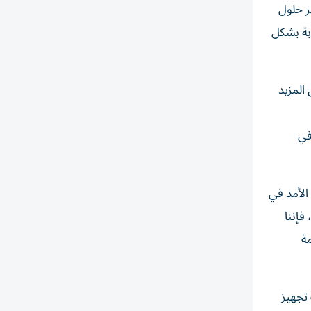
ر حلول
بة بشكل
المزيد
في
الأمد في
فإننا
ة
 تجهيز