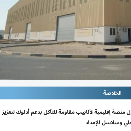
الخلاصة
 تطلقان TBX Nexxia بأبوظبي أول منصة إقليمية لأنابيب مقاومة للتآكل بدعم أدنوك لتعز
لي وسلاسل الإمداد