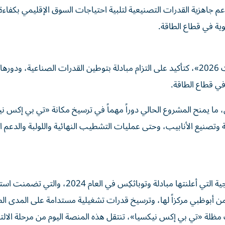
م جاهزية القدرات التصنيعية لتلبية احتياجات السوق الإقليمي بكفاءة
وية في قطاع الطاقة.
جاء الإعلان من جناح مبادلة ضمن فعالية «اصنع في الإمارات 2026»، كتأكيد على التزام مبادلة بتوطين القدرات الصناعية
في قطاع الطاقة.
 ما يمنح المشروع الحالي دوراً مهماً في ترسيخ مكانة
«تي بي إكس ني
وتصنيع الأنابيب، وحتى عمليات التشطيب النهائية واللولبة والدعم ا
ويمثل هذا الإنجاز محطة رئيسية في تنفيذ الشراكة الاستراتيجية التي أعلنتها مبادلة وتوباثكِس في العام 024
تتخذ من أبوظبي مركزاً لها، وترسيخ قدرات تشغيلية مستدامة على المدى ال
ت مظلة
«تي بي إكس نيكسيا»
، تنتقل هذه المنصة اليوم من مرحلة الالتز