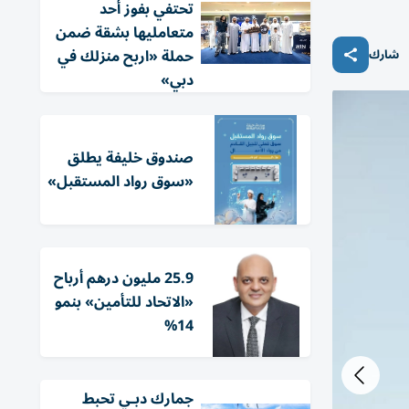
تحتفي بفوز أحد
متعامليها بشقة ضمن
حملة «اربح منزلك في
شارك
دبي»
صندوق خليفة يطلق
«سوق رواد المستقبل»
25.9 مليون درهم أرباح
«الاتحاد للتأمين» بنمو
14%
جمارك دبـي تحبط