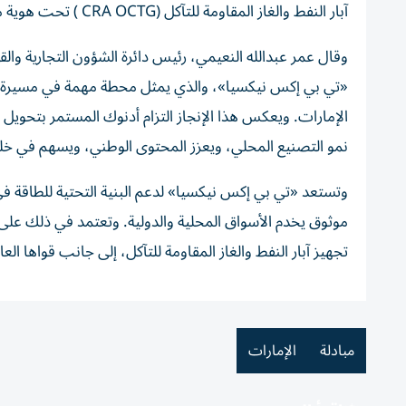
آبار النفط والغاز المقاومة للتآكل (CRA OCTG ) تحت هوية موحدة، لنقدمها عبر منصة صناعية متكاملة".
وقال عمر عبدالله النعيمي، رئيس دائرة الشؤون التجارية وال
«تي بي إكس نيكسيا»
، والذي يمثل محطة مهمة في مسيرة تو
الإمارات. ويعكس هذا الإنجاز التزام أدنوك المستمر بتحويل 
نمو التصنيع المحلي، ويعزز المحتوى الوطني، ويسهم في خلق
وتستعد
«تي بي إكس نيكسيا»
لدعم البنية التحتية للطاقة 
تجهيز آبار النفط والغاز المقاومة للتآكل، إلى جانب قواها العام
مبادلة
الإمارات