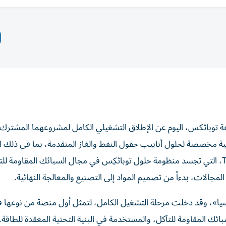
عة توباثكس، اليوم عن الإطلاق التشغيلي الكامل لمشروعهما المشترك
ة مخصصة لحلول أنابيب حقول النفط والغاز المتقدمة، بما في ذلك ا
الرسمي للعلامة التجارية «تي بي إكس نيكسيا» TBX Nexxia، التي تجسد منظومة حلول توباثكِس في مجال السبائك المقاومة 
مجالات، بدءاً من تصميم المواد إلى التصنيع والمعالجة النهائية.
يا»
، وقد دخلت مرحلة التشغيل الكامل، لتمثل أول منصة من نوعها 
ئك المقاومة للتآكل، والمستخدمة في البنية التحتية المعقدة للطاقة.