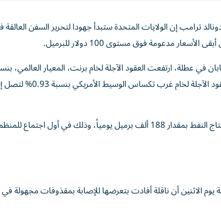
دونالد ترامب إن الولايات المتحدة ستبدأ جهودا ‌لتحرير السفن العالق
ار ‌مدعومة فوق مستوى ‌100 دولار للبرميل.
 في عطلة، ارتفعت العقود الآجلة لخام برنت، المعيار العالمي، بنسب
0.76% لتصل إلى 107.32 دولار للبرميل، بينما ارتفعت العقود الآجلة لخام غرب تكساس الوسيط الأمريك
سيقوم التجار أيضاً بتقييم موافقة منظمة أوبك+ على زيادة إنتاج النفط بمقدار 188 ألف برميل يومياً، وذلك في أول اجتم
ة يوم ‌الاثنين أن ‌ناقلة أفادت ⁠بتعرضها للإصابة بمقذوفات مجهولة في أ