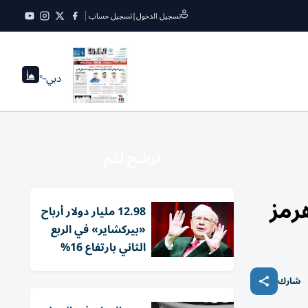
تسجيل الدخول
|
تسجيل حساب
دبي
--°
نرشح لكم
رمز
12.98 مليار دولار أرباح
«بيركشاير» في الربع
الثاني بارتفاع 16%
شارك