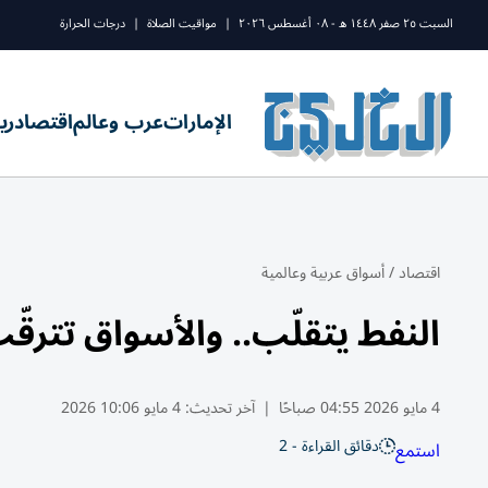
السبت ٢٥ صفر ١٤٤٨ ه - ٠٨ أغسطس ٢٠٢٦
|
مواقيت الصلاة
|
درجات الحرارة
الإمارات
عرب وعالم
اقتصاد
ري
اقتصاد
/
أسواق عربية وعالمية
النفط يتقلّب.. والأسواق تترقّ
4 مايو 2026 04:55 صباحًا
|
آخر تحديث:
4 مايو 10:06 2026
دقائق القراءة - 2
استمع