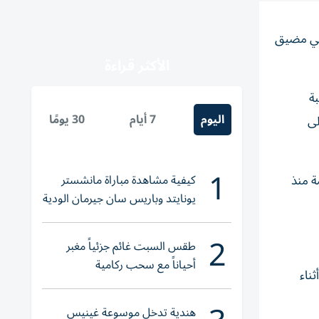
ة في مضيق
الأكثر قراءة
ة
اليوم
7 أيام
30 يومًا
ي بنسبة 0.93% لتصل إلى
1
كيفية مشاهدة مباراة مانشستر
اع للمنظمة منذ
يونايتد وباريس سان جيرمان الودية
والقنوات الناقلة
2
طقس السبت غائم جزئياً مغبر
أحياناً مع سحب ركامية
ثناء
هندية تدخل موسوعة غينيس