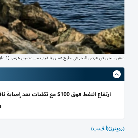
سفن شحن في عرض البحر في خليج عمان بالقرب من مضيق هرمز، (1 مايو 2026. أ.ب)
ارتفاع النفط فوق 100$ مع تقلبا
و
(رويترز)
(أ.ف.ب)