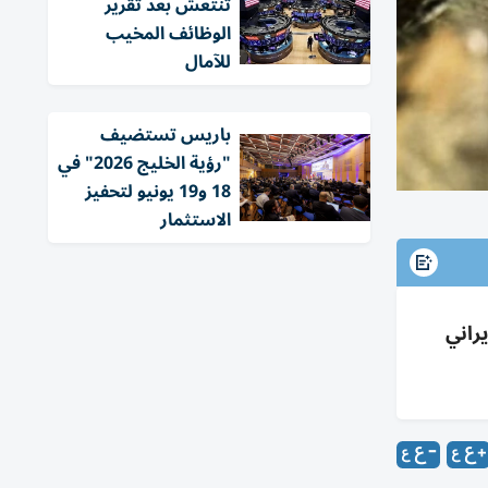
تنتعش بعد تقرير
الوظائف المخيب
للآمال
باريس تستضيف
"رؤية الخليج 2026" في
18 و19 يونيو لتحفيز
الاستثمار
يراني