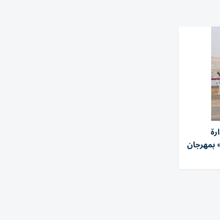
رة
 بمهرجان