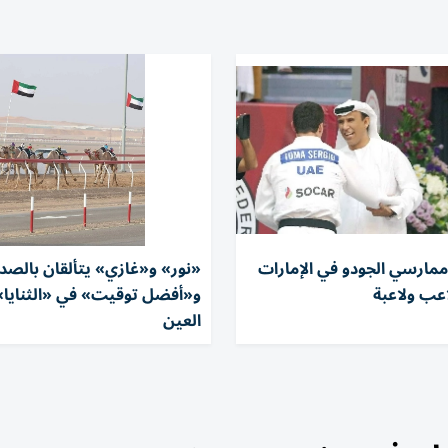
 ممارسي الجودو في الإمارات
«نور» و«غازي» يتألقان بالصدا
و«أفضل توقيت» في «الثنايا»
العين