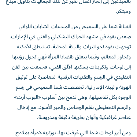
بالمبدعين إلى إنجاز أعمال تعبر عن تلك الجماليات بتأويل مبدع
ومبتكر.
الفنانة شما علي السميحي من المبدعات الشابات اللواتي
صعدن بقوة في مشهد الحراك التشكيلي والفني في الإمارات.
توجهت بقوة نحو التراث والبيئة المحلية، تستنطق الأمكنة
وتحاور المعالم، وفيما يتعلق بقضايا المرأة فهي تحول رؤيتها
إلى لوحات وتكوينات يسكنها الألق الفني، فجمعت بين الفن
التقليدي في الرسم والتقنيات الرقمية المعاصرة على توثيق
الهوية والبيئة الإماراتية. تخصصت شما السميحي في رسم
الوجوه بكل تفاصيلها، وهي تدمج بين أسلوب «البوب آرت»
والرسم التخطيطي بقلم الرصاص والحبر الأسود، مع إدخال
عناصر غرافيكية وألوان بطريقة دقيقة ومدروسة.
ومن أبرز لوحات شما التي عُرِفت بها، بورتريه لامرأة بملامح