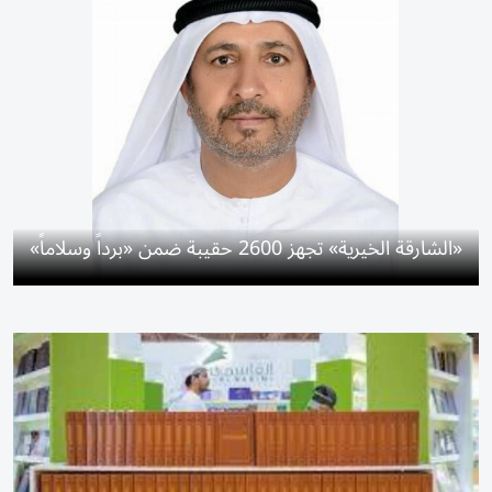
«الشارقة الخيرية» تجهز 2600 حقيبة ضمن «برداً وسلاماً»