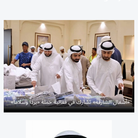
«أشغال الشارقة» تشارك في فعالية حملة «برداً وسلاماً»