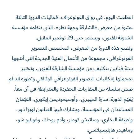
انطلقت اليوم، في رواق الفوتوغراف، فعاليات الدورة الثالثة
عشرة من معرض «الشارقة وجهة نظر»، الذي تنظمه مؤسسة
الشارقة للفنون، ويستمر حتى 29 نوفمبر المقبل.
وتضم هذه الدورة من المعرض، المخصص للتصوير
الفوتوغرافي، مجموعة من الأعمال الفنية الجديدة التي أنتجها
ستة فنانين بتكليف من مؤسسة الشارقة للفنون، وتختبر
بمجملها إمكانيات التصوير الفوتوغرافي الوثائقي وتطوره الدائم
ضمن سلسلة من المقاربات المتفردة والمترابطة في آن معاً.
يُقيّم الدورة، سارة المهيري، وأوسيموديمن إيكوري، القيّمان
المساعدان في المؤسسة، ويشارك فيها الفنانون لويزا دور،
ولطيفة البخاري، وساتيش كومار، وآدم روحانا، وغوانيو شو،
وماهيدر هايليسيلاسي.
ويتسع نطاق مفهوم التصوير الوثائقي في هذه الدورة من خلال