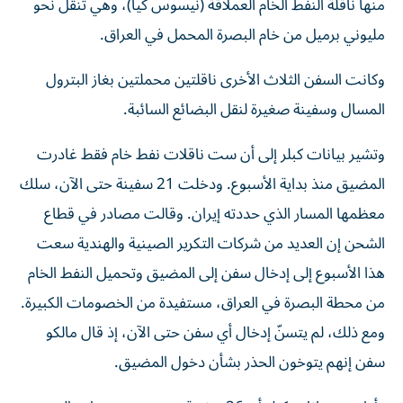
منها ناقلة النفط الخام العملاقة (نيسوس ‌كيا)، وهي تنقل نحو
مليوني برميل من خام البصرة المحمل في العراق.
وكانت السفن الثلاث الأخرى ناقلتين محملتين بغاز البترول
المسال وسفينة صغيرة لنقل البضائع السائبة.
وتشير بيانات كبلر إلى أن ست ناقلات نفط خام فقط غادرت
المضيق منذ بداية الأسبوع. ودخلت 21 سفينة حتى الآن، سلك
معظمها المسار الذي حددته إيران. وقالت مصادر في قطاع
الشحن إن ​العديد من شركات التكرير الصينية والهندية سعت
هذا الأسبوع إلى ‌إدخال سفن إلى المضيق وتحميل النفط الخام
من محطة البصرة في العراق، مستفيدة من الخصومات الكبيرة.
ومع ذلك، لم يتسنّ إدخال أي سفن حتى الآن، إذ قال مالكو
سفن إنهم يتوخون الحذر بشأن دخول المضيق.