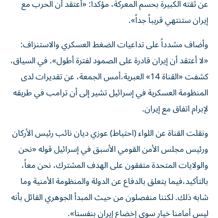
عن ثقته الكبيرة بحسم المعركة، مؤكداً: «أعتقد أن الحرب مع
إيران ستنتهي قريباً جداً».
وأضاف مشدداً على تداعيات الضغط العسكري والاستنزاف:
«لا أعتقد أن إيران قادرة على الصمود لفترة أطول». في السياق،
كشفت «القناة 14» العبرية،أمس الجمعة، عن تقديرات لدى
المنظومة العسكرية في إسرائيل تشير إلى أن ترامب في طريقه
لإبرام اتفاق مع إيران.
ونقلت القناة عن اللواء (احتياط) عوزي ديان نائب رئيس الأركان
ورئيس مجلس الأمن القومي الأسبق في إسرائيل قوله «نحن
والولايات المتحدة متفقون على الهدف المشترك، نحن معاً،
بالتأكيد،فيما يتعلق بالدفاع عن الدولة والمنظومة الأمنية وما
شابه ذلك. لكننا منفصلون من حيث المبدأ الجوهري القائل بأنه
ليس أمامنا خيار سوى إخضاع إيران بنفسنا».