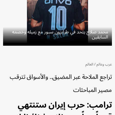
محمد صلاح يتحد في طرابزون سبور مع زميله وخصمه
السابقين
عرب وعالم
/
العالم
تراجع الملاحة عبر المضيق.. والأسواق تترقب
مصير المباحثات
ترامب: حرب إيران ستنتهي