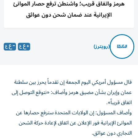
هرمز واتفاق قريب؛ واشنطن ترفع حصار الموانئ
الإيرانية عند ضمان شحن دون عوائق
(رويترز)
قال مسؤول ‌أمريكي اليوم الجمعة ​إن ⁠تقدماً يحرز بين سلطنة
‌عمان و‌إيران بشأن مضيق هرمز وأضاف: «نتوقع ‌التوصل إلى
اتفاق قريباً».
وأضاف ⁠المسؤول: إن الولايات المتحدة سترفع حصارها عن
الموانئ الإيرانية فور الإعلان عن اتفاق لإعادة حركة ​الشحن
التجاري دون عوائق.
وقال: «هناك ‌تقدم بين عُمان وإيران بشأن المضيق، ⁠ونتوقع