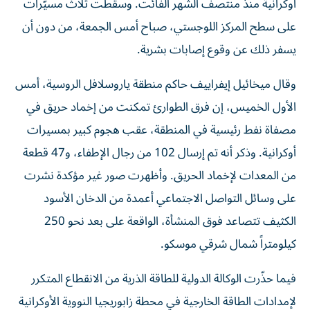
أوكرانية منذ منتصف الشهر الفائت. وسقطت ثلاث مسيّرات
على سطح المركز اللوجستي، صباح أمس الجمعة، من دون أن
يسفر ذلك عن وقوع إصابات بشرية.
وقال ميخائيل إيفراييف حاكم منطقة ياروسلافل الروسية، أمس
الأول الخميس، إن فرق الطوارئ تمكنت ‌من إخماد حريق في
مصفاة نفط رئيسية في المنطقة، ​عقب هجوم كبير بمسيرات
أوكرانية. وذكر أنه تم إرسال ‌102 من رجال الإطفاء، و47 قطعة
من المعدات لإخماد الحريق. وأظهرت صور غير مؤكدة نشرت
على وسائل التواصل الاجتماعي أعمدة من الدخان الأسود
الكثيف تتصاعد فوق المنشأة، الواقعة على بعد نحو 250
كيلومتراً شمال شرقي موسكو.
فيما حذّرت الوكالة الدولية للطاقة الذرية من الانقطاع المتكرر
لإمدادات الطاقة الخارجية في محطة زابوريجيا النووية الأوكرانية