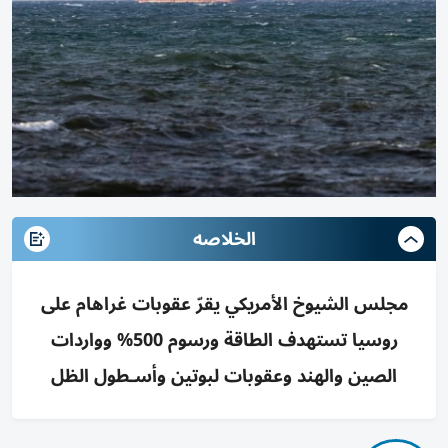
الخلاصه
مجلس الشيوخ الأمريكي يقرّ عقوبات غراهام على
روسيا تستهدف الطاقة ورسوم 500% وواردات
الصين والهند وعقوبات لبوتين وأسـطول الظل