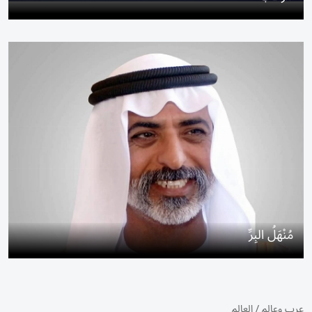
مُنْهَلُ البِرِّ
عرب وعالم
/
العالم