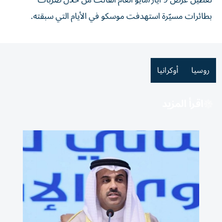
تعطيل عرض 9 أيار/مايو العام الفائت من خلال ضربات
بطائرات مسيّرة استهدفت موسكو في الأيام التي سبقته.
روسيا
أوكرانيا
اقرأ المزيد