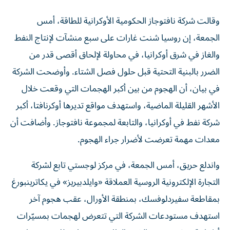
وقالت شركة نافتوجاز ‌الحكومية الأوكرانية للطاقة، أمس
الجمعة، ​إن روسيا شنت ‌غارات على سبع ‌منشآت لإنتاج النفط
والغاز في شرق أوكرانيا، ‌في محاولة لإلحاق أقصى ‌قدر من
الضرر بالبنية التحتية قبل حلول فصل الشتاء. وأوضحت الشركة
في بيان، أن الهجوم من ​بين ‌أكبر الهجمات التي وقعت ‌خلال
الأشهر القليلة الماضية، واستهدف مواقع تديرها ‌أوكرنافتا، أكبر
شركة ‌نفط في أوكرانيا، والتابعة ‌لمجموعة نافتوجاز. وأضافت أن
معدات مهمة تعرضت لأضرار ​جراء الهجوم.
واندلع حريق، أمس الجمعة، في مركز لوجستي تابع لشركة
التجارة الإلكترونية الروسية العملاقة «وايلدبيريز» في يكاترينبورغ
بمقاطعة سفيردلوفسك، بمنطقة الأورال، عقب هجوم آخر
استهدف مستودعات الشركة التي تتعرض لهجمات بمسيّرات