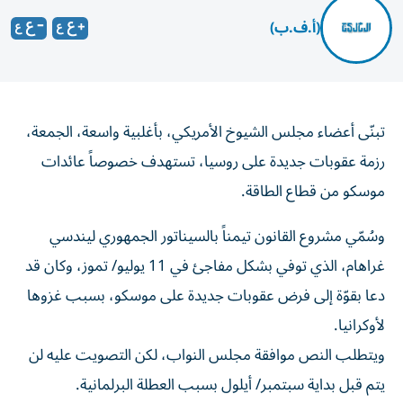
(أ.ف.ب)
تبنّى أعضاء مجلس الشيوخ الأمريكي، بأغلبية واسعة، الجمعة،
رزمة عقوبات جديدة على روسيا، تستهدف خصوصاً عائدات
موسكو من قطاع الطاقة.
وسُمّي مشروع القانون تيمناً بالسيناتور الجمهوري ليندسي
غراهام، الذي توفي بشكل مفاجئ في 11 يوليو/ تموز، وكان قد
دعا بقوّة إلى فرض عقوبات جديدة على موسكو، بسبب غزوها
لأوكرانيا.
ويتطلب النص موافقة مجلس النواب، لكن التصويت عليه لن
يتم قبل بداية سبتمبر/ أيلول بسبب العطلة البرلمانية.
وقال السيناتور الجمهوري جيم ريش، رئيس لجنة العلاقات