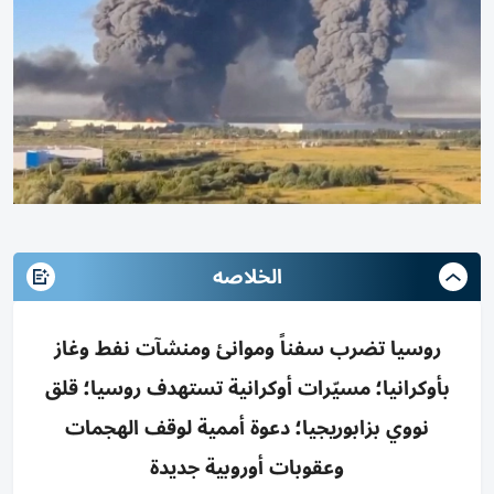
الخلاصه
روسيا تضرب سفناً وموانئ ومنشآت نفط وغاز
بأوكرانيا؛ مسيّرات أوكرانية تستهدف روسيا؛ قلق
نووي بزابوريجيا؛ دعوة أممية لوقف الهجمات
وعقوبات أوروبية جديدة