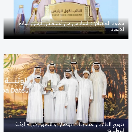
سعود الحجيلان: السادس من أغسطس أرسى دعائم
الاتحاد
تتويج الفائزين بمسابقات بومعان والليمون في «الوثبة
للرطب»