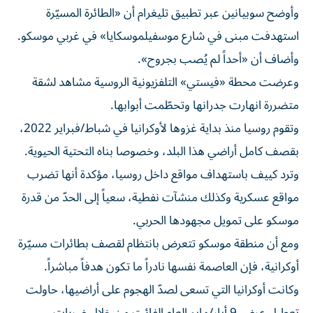
وأوضح سوبيانين عبر تطبيق تليغرام أن «الطائرة المسيّرة
استهدفت مبنى في شارع موسفيلموسكايا» في غربي موسكو.
وأضاف أن «أحداً لم يُصب بجروح».
وعرضت محطة «فيستي» التلفزيونية الروسية مشاهد لشقة
متضررة انهارت جدرانها وتحطّمت أبوابها.
وتقوم روسيا منذ بداية غزوها لأوكرانيا في شباط/فبراير 2022،
بقصف كامل أراضي هذا البلد، وخصوصا بناه التحتية الحيوية.
وترد كييف باستهداف مواقع داخل روسيا، مؤكدة أنها تضرب
مواقع عسكرية وكذلك منشآت نفطية، سعياً إلى الحدّ من قدرة
موسكو على تمويل مجهودها الحربي.
ومع أن منطقة موسكو تتعرض بانتظام لقصف بطائرات مسيّرة
أوكرانية، فإن العاصمة نفسها نادراً ما تكون هدفاً مباشراً.
وكانت أوكرانيا التي تسعى لصدّ الهجوم على أراضيها، حاولت