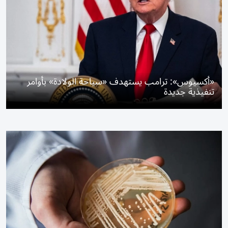
«أكسيوس»: ترامب يستهدف «سياحة الولادة» بأوامر
تنفيذية جديدة