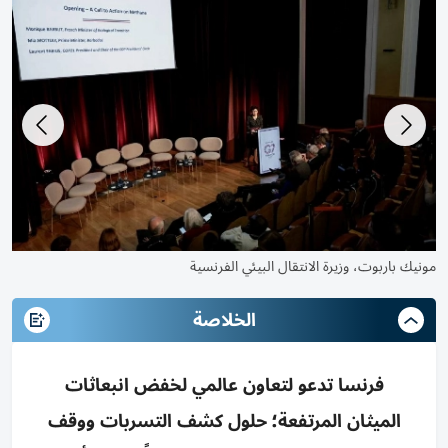
اجتماع دولي لتسريع خفض انبعاثات الميثان
مون
الخلاصة
فرنسا تدعو لتعاون عالمي لخفض انبعاثات
الميثان المرتفعة؛ حلول كشف التسربات ووقف