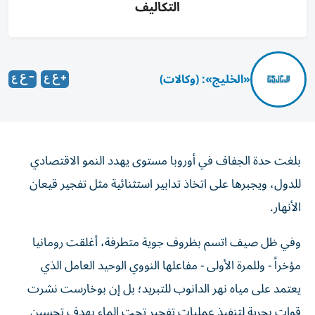
التكاليف
«الخليج»: (وكالات)
بلغت حدة الجفاف في أوروبا مستوى يهدد النمو الاقتصادي
للدول، ويجبرها على اتخاذ تدابير استثنائية مثل تفجير قيعان
الأنهار.
وفي ظل صيف اتسم بظروف جوية متطرفة، أغلقت رومانيا
مؤخراً - وللمرة الأولى - مفاعلها النووي الوحيد العامل الذي
يعتمد على مياه نهر الدانوب للتبريد؛ بل إن بوخارست نشرت
قوات بحرية لتنفيذ عمليات تفجير تحت الماء بهدف تحسين