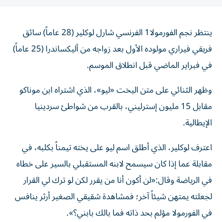
ينتظر نجم الفورمولا1 الفرنسي شارل لوكلير (28 عاماً) سائق
فريقي فيراري مولوده الأول بعد زواجه من أليكساندرا (25 عاماً)
في فبراير الماضي قبل انطلاق الموسم.
وظهر الثنائي على متن اليخت «ليو»، الذي اشتراه ابن موناكو
مقابل 15 مليون إسترليني، بالقرب من شواطئ سردينيا
الإيطالية.
اعترف لوكلير، الذي أطلق اسم ليو على يخته تيمناً بكلبه، في
مقابلة عما إذا كان سيسمح لابنه المستقبلي بالسير على خطاه
في الرياضة وقال:«لن أكون أنا من يقرر لكن لو ترك لي القرار
لجعلته يمتهن شيئاً آخر؛ فمشاهدة شقيقي الصغير أرثر ينافس
في الفورمولا مؤلم بحد ذاته فما بالك بابني؟».