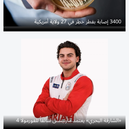
3400 إصابة بفطر خطِر في 27 ولاية أمريكية
«الشارقة البحري» يعتمد مارتينسن سائقاً للفورمولا 4