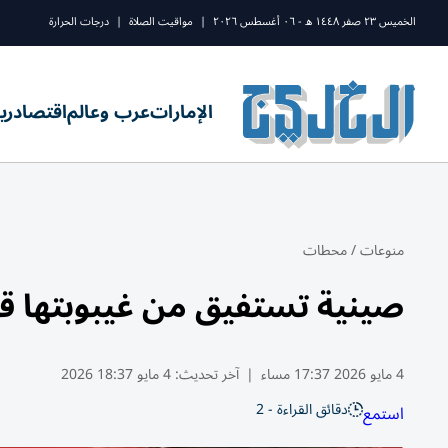
الخميس ٢٣ صفر ١٤٤٨ ه - ٠٦ أغسطس ٢٠٢٦
|
مواقيت الصلاة
|
درجات الحرارة
الإمارات
عرب وعالم
اقتصاد
ري
منوعات
/
محطات
صينية تستفيق من غيبوبتها قبل
4 مايو 2026 17:37 مساء
|
آخر تحديث:
4 مايو 18:37 2026
دقائق القراءة - 2
استمع