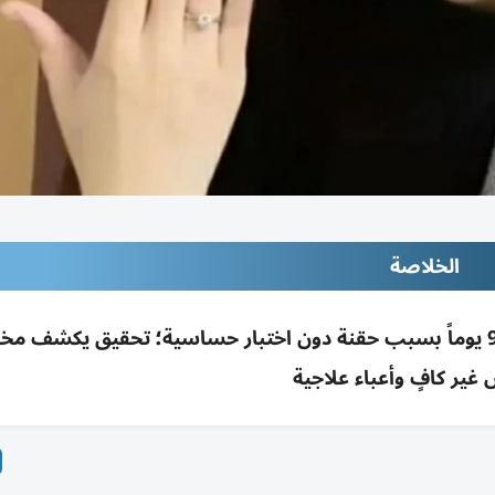
الخلاصة
عروس صينية تستعيد وعياً جزئياً بعد غيبوبة 92 يوماً بسبب حقنة دون اختبار حساسية؛ تحقيق يكشف 
غير كافٍ وأعباء علاجية