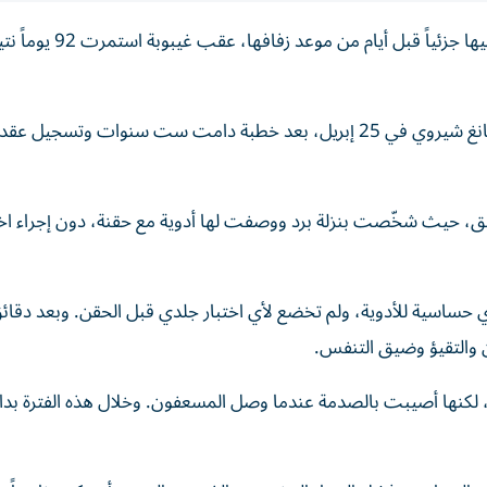
استعادت الصينية وانغ رانران، 24 عاماً، من مدينة تايان، وعيها جزئياً قبل أيام من موعد زفاف
كانت وانغ رانران، تستعد لإقامة حفل زفافها من خطيبها تشانغ شيروي في 25 إبريل، بعد خطبة دامت ست سنوات وتسج
ق، حيث شخّصت بنزلة برد ووصفت لها أدوية مع حقنة، دون إجراء اخت
ي حساسية للأدوية، ولم تخضع لأي اختبار جلدي قبل الحقن. وبعد دقائ
التقيؤ وضيق التنفس.
 لكنها أصيبت بالصدمة عندما وصل المسعفون. وخلال هذه الفترة بدا 