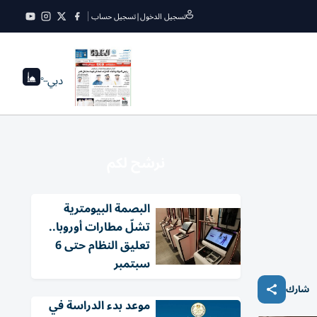
تسجيل الدخول
|
تسجيل حساب
دبي
--°
نرشح لكم
البصمة البيومترية
تشلّ مطارات أوروبا..
تعليق النظام حتى 6
سبتمبر
شارك
موعد بدء الدراسة في