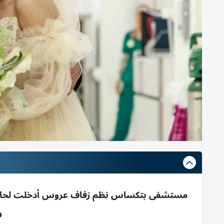
مستشفى بتكساس نظم زفاف عروس أدخلت لحالة طارئ
و