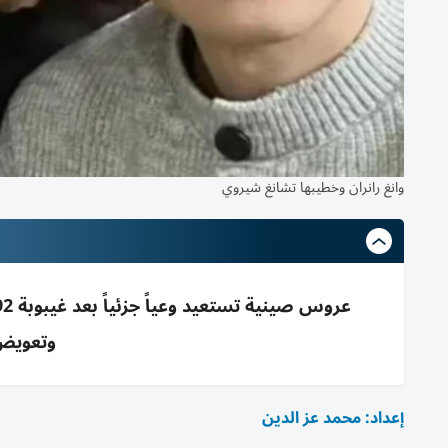
وانغ رانران وخطيبها تشانغ شيروي
وتعويض 
إعداد: محمد عز الدين