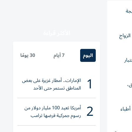
ها، عقب غيبوبة استمرت 92 يوماً نتيجة
الأكثر قراءة
يل عقد الزواج
اليوم
7 أيام
30 يومًا
بار
1
الإمارات.. أمطار غزيرة على بعض
ق،
المناطق تستمر حتى الأحد
2
أمريكا تعيد 100 مليار دولار من
أطباء
رسوم جمركية فرضها ترامب