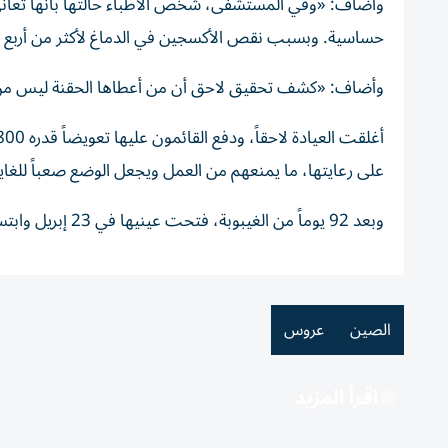
وأضاف: «وفي المستشفى، شخص الأطباء حالتها بأنها تعاني
حساسية. وبسبب نقص الأكسجين في الدماغ لأكثر من أربع د
وأضاف: «كشف تحقيق لاحق أن من أعطاها الحقنة ليس من ا
أغلقت العيادة لاحقاً، ودفع القائمون عليها تعويضاً قدره 27,800 دولار لعائلة وانغ رانران، قبل أن يختفوا. و
على رعايتها، ما يمنعهم من العمل ويجعل الوضع صعباً للغاي
وبعد 92 يوماً من الغيبوبة، فتحت عينيها في 23 إبريل وابتسمت لخطيبها، دون أن تستعيد القدرة على الكلام أو الحركة.
الصين
عروس
اقرأ المزيد