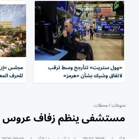
«وول ستريت» تتأرجح وسط ترقب
مجلس «إرث
لاتفاق وشيك بشأن «هرمز»
للحرف المع
منوعات
/
محطات
مستشفى ينظم زفاف عروس ف