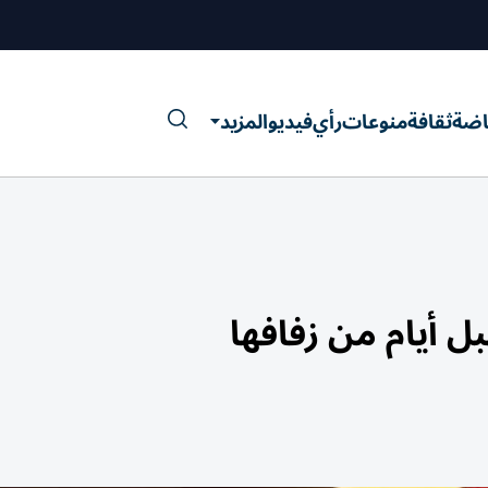
اضة
ثقافة
منوعات
رأي
فيديو
المزيد
 أيام من زفافها