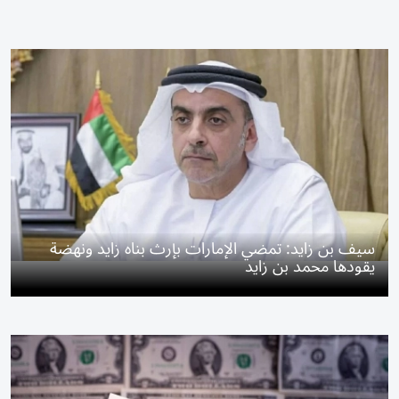
سيف بن زايد: تمضي الإمارات بإرث بناه زايد ونهضة
يقودها محمد بن زايد