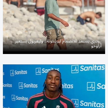
رودري يستعد للانضمام لبرشلونة.. وليفربول يستعير
أراوخو