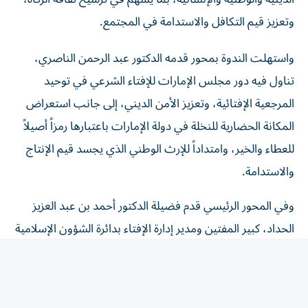
وتعزيز قيم التكافل والاستدامة في المجتمع.
واستهلت الندوة بمحور قدمه الدكتور عبد الرحمن الناصري،
تناول فيه دور مجلس الإمارات للإفتاء الشرعي في توحيد
المرجعية الإفتائية، وتعزيز الأمن الديني، إلى جانب استعراض
المكانة الحضارية للنخلة في دولة الإمارات باعتبارها رمزاً أصيلاً
للعطاء والخير، وامتداداً للإرث الوطني الذي يجسد قيم الإنتاج
والاستدامة.
وفي المحور الرئيسي قدم فضيلة الدكتور أحمد بن عبد العزيز
الحداد، كبير المفتين ومدير إدارة الإفتاء بدائرة الشؤون الإسلامية
والعمل الخيري بدبي وعضو مجلس الإمارات للإفتاء الشرعي،
عرضاً علمياً تناول فيه الضوابط المنهجية والمؤسسية التي
تستند إليها فتاوى زكاة التمور، مستعرضاً أبرز المستجدات