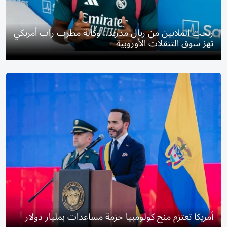
ربحت الملايين من ريال مدريد.. وكالة مطرب راب أمريكي
تهز سوق التنقلات الأوروبية
أمريكا تعتزم منح كولومبيا حزمة مساعدات بمليار دولار